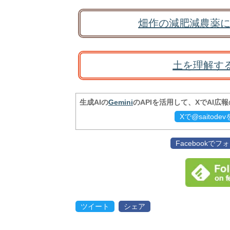
畑作の減肥減農薬に
土を理解す
生成AIの
Gemini
のAPIを活用して、XでAI広
Xで@saitod
Facebookで
ツイート
シェア