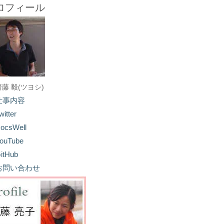
ロフィール
齋藤 毅(ツヨシ)
仕事内容
witter
ocsWell
ouTube
itHub
お問い合わせ