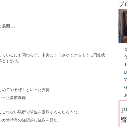
プ
で展開し、
しているにも関わらず、中央にくぼみができるように円錐状
落とす形状。
T
D
Y
G
とめてやるぜ！といった姿勢
いった事前準備
てこれない場所で草生を謳歌するんだろうな。
ルガオ特有の強靭的な強さを見た。