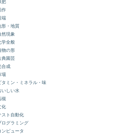
緑肥
稲作
道端
地形・地質
自然現象
化学全般
植物の形
古典園芸
光合成
市場
ビタミン・ミネラル・味
おいしい水
高槻
文化
テスト自動化
プログラミング
コンピュータ