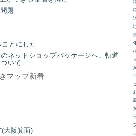
り問題
る
ることにした
スのネットショップパッケージへ。軌道
について
きマップ新着
(大阪箕面)