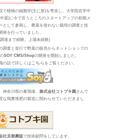
院で植物の細胞学(主に形)を専攻し、大学院在学中
に中退)に今で言うところのスタートアップの初期メ
ーとして参画し、農薬を使わない栽培の調査と技
開発を行っていました。
金調達まで経験。上場未経験)
の調査と並行で野菜の販売からネットショップの
Sの
SOY CMS/Shop
の開発を開始しました。
こちら
職の話で詳しくは
をご覧ください。
、神奈川県の養鶏場、
株式会社コトブキ園
さんで
質な鶏糞堆肥の製造に関わらせていただきまし
会社京都農販
で技術顧問をしています。