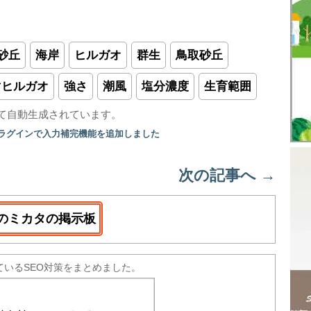
砂丘
海岸
ヒルガオ
群生
鳥取砂丘
マヒルガオ
強さ
潮風
塩分濃度
生育範囲
て自動生成されています。
プラグインで入力補完機能を追加しました
次の記事へ
→
のミカタの掲示板
ているSEO対策をまとめました。