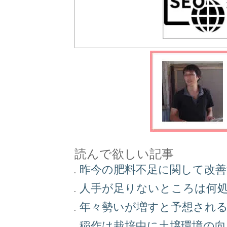
読んで欲しい記事
昨今の肥料不足に関して改
人手が足りないところは何
年々勢いが増すと予想され
稲作は栽培中に土壌環境の