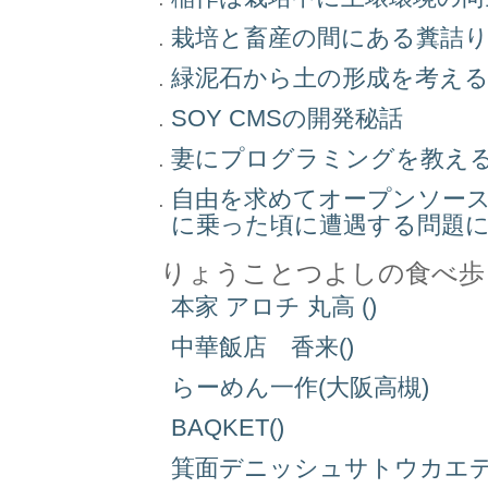
栽培と畜産の間にある糞詰
緑泥石から土の形成を考え
SOY CMSの開発秘話
妻にプログラミングを教え
自由を求めてオープンソー
に乗った頃に遭遇する問題
りょうことつよしの食べ歩
本家 アロチ 丸高 ()
中華飯店 香来()
らーめん一作(大阪高槻)
BAQKET()
箕面デニッシュサトウカエデ