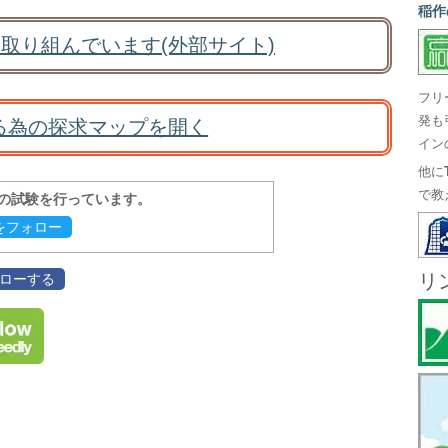
稲作
取り組んでいます(外部サイト)
フリ
発も
る為の探求マップを開く
イン
他に
で教
報の試験を行っています。
evをフォロー
リ
フォローする