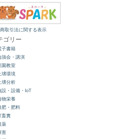
定商取引法に関する表示
テゴリー
電子書籍
勉強会・講演
菜園教室
土壌環境
土壌分析
施設・設備・IoT
植物栄養
堆肥・肥料
家畜糞
農薬
獣害