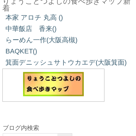
りょうことつよしの食べ歩きマップ新
着
本家 アロチ 丸高 ()
中華飯店 香来()
らーめん一作(大阪高槻)
BAQKET()
箕面デニッシュサトウカエデ(大阪箕面)
ブログ内検索