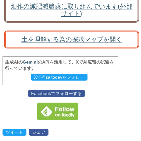
畑作の減肥減農薬に取り組んでいます(外部
サイト)
土を理解する為の探求マップを開く
生成AIの
Gemini
のAPIを活用して、XでAI広報の試験を
行っています。
Xで@saitodevをフォロー
Facebookでフォローする
ツイート
シェア