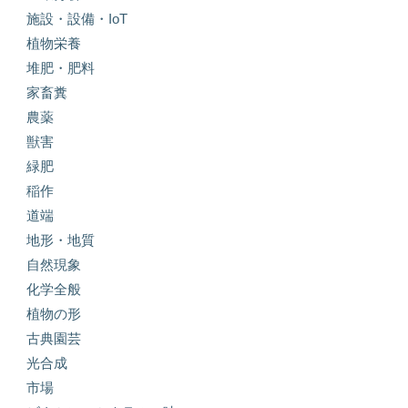
施設・設備・IoT
植物栄養
堆肥・肥料
家畜糞
農薬
獣害
緑肥
稲作
道端
地形・地質
自然現象
化学全般
植物の形
古典園芸
光合成
市場