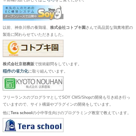
※前職の話で詳しくは
をご覧ください。
以前、神奈川県の養鶏場、
株式会社コトブキ園
さんで高品質な鶏糞堆肥の
製造に関わらせていただきました。
株式会社京都農販
で技術顧問をしています。
稲作の省力化
に取り組んでいます。
フリーランスのプログラマとしてSOY CMS/Shopの開発も引き続き行っ
ていますので、サイト構築やプラグインの開発をしています。
他に
Tera school
の小中学生向けのプログラミング教室で教えています。