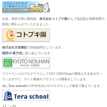
以前、神奈川県の養鶏場、
株式会社コトブキ園
さんで高品質な鶏糞堆肥の
製造に関わらせていただきました。
株式会社京都農販
で技術顧問をしています。
稲作の省力化
に取り組んでいます。
フリーランスのプログラマとしてSOY CMS/Shopの開発も引き続き行っ
ていますので、サイト構築やプラグインの開発をしています。
他に
Tera school
の小中学生向けのプログラミング教室で教えています。
リンク