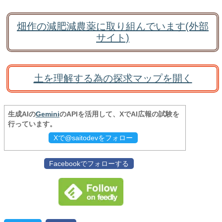
畑作の減肥減農薬に取り組んでいます(外部
サイト)
土を理解する為の探求マップを開く
生成AIの
Gemini
のAPIを活用して、XでAI広報の試験を
行っています。
Xで@saitodevをフォロー
Facebookでフォローする