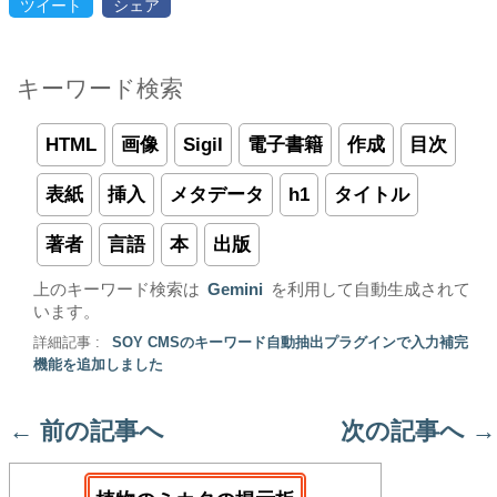
ツイート
シェア
キーワード検索
HTML
画像
Sigil
電子書籍
作成
目次
表紙
挿入
メタデータ
h1
タイトル
著者
言語
本
出版
上のキーワード検索は
Gemini
を利用して自動生成されて
います。
詳細記事 :
SOY CMSのキーワード自動抽出プラグインで入力補完
機能を追加しました
←
前の記事へ
次の記事へ
→