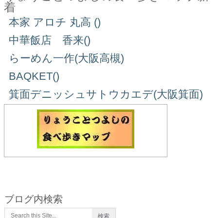
着
本家 アロチ 丸高 ()
中華飯店 香来()
らーめん一作(大阪高槻)
BAQKET()
箕面デニッシュサトウカエデ(大阪箕面)
ブログ内検索