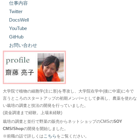
仕事内容
Twitter
DocsWell
YouTube
GitHub
お問い合わせ
大学院で植物の細胞学(主に形)を専攻し、大学院在学中(後に中退)に今で
言うところのスタートアップの初期メンバーとして参画し、農薬を使わな
い栽培の調査と技法の開発を行っていました。
(資金調達まで経験。上場未経験)
栽培の調査と並行で野菜の販売からネットショップのCMSの
SOY
CMS/Shop
の開発を開始しました。
こちら
※前職の話で詳しくは
をご覧ください。