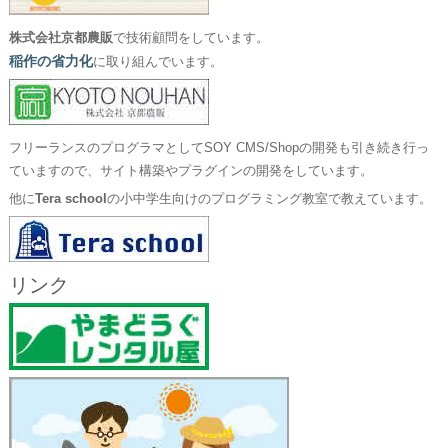
株式会社京都農販
で技術顧問をしています。
稲作の省力化
に取り組んでいます。
フリーランスのプログラマとしてSOY CMS/Shopの開発も引き続き行っ
ていますので、サイト構築やプラグインの開発をしています。
他に
Tera school
の小中学生向けのプログラミング教室で教えています。
リンク