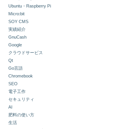
Ubuntu・Raspberry Pi
Micro:bit
SOY CMS
実績紹介
GnuCash
Google
クラウドサービス
Qt
Go言語
Chromebook
SEO
電子工作
セキュリティ
AI
肥料の使い方
生活