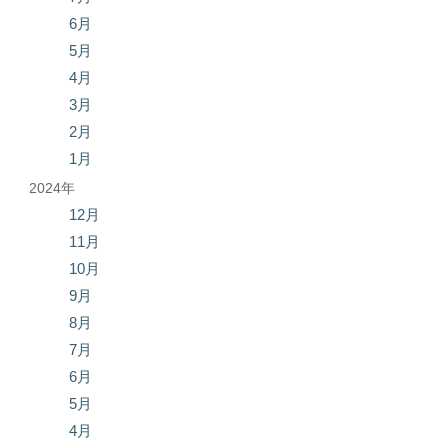
6月
5月
4月
3月
2月
1月
2024年
12月
11月
10月
9月
8月
7月
6月
5月
4月