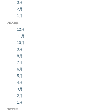
3月
2月
1月
2023年
12月
11月
10月
9月
8月
7月
6月
5月
4月
3月
2月
1月
2022年