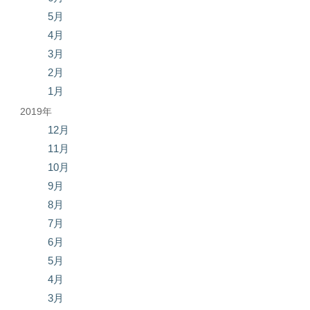
5月
4月
3月
2月
1月
2019年
12月
11月
10月
9月
8月
7月
6月
5月
4月
3月