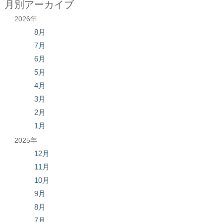
月別アーカイブ
2026年
8月
7月
6月
5月
4月
3月
2月
1月
2025年
12月
11月
10月
9月
8月
7月