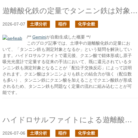
遊離酸化鉄の定量でタンニン鉄は対象であるか？
2026-07-07
土壌分析
稲作
化学全般
/**
Gemini
が自動生成した概要 **/
このブログ記事では、土壌中の遊離酸化鉄の定量にお
いて、「タンニン鉄も測定対象となるか」という疑問を解決してい
ます。ハイドロサルファイトで還元後、クエン酸で錯体形成し原子
吸光光度計で定量する従来の手法において、既に還元されているタ
ンニン鉄も測定対象となることが「配位子交換反応」によって説明
されます。クエン酸はタンニンよりも鉄との結合力が強く（配位数
も多い）、タンニン鉄にクエン酸を加えることでクエン酸鉄が形成
されるため、タンニン鉄も問題なく定量の流れに組み込むことが可
能です。
ハイドロサルファイトによる遊離酸化鉄の定量の続き
2026-07-06
土壌分析
稲作
化学全般