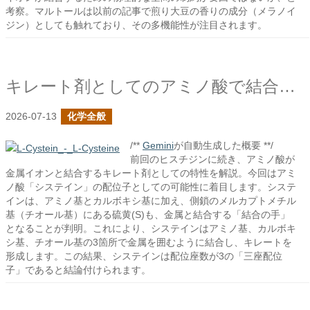
考察。マルトールは以前の記事で煎り大豆の香りの成分（メラノイ
ジン）としても触れており、その多機能性が注目されます。
キレート剤としてのアミノ酸で結合の手と成り得る基を探る
2026-07-13
化学全般
/**
Gemini
が自動生成した概要 **/
前回のヒスチジンに続き、アミノ酸が
金属イオンと結合するキレート剤としての特性を解説。今回はアミ
ノ酸「システイン」の配位子としての可能性に着目します。システ
インは、アミノ基とカルボキシ基に加え、側鎖のメルカプトメチル
基（チオール基）にある硫黄(S)も、金属と結合する「結合の手」
となることが判明。これにより、システインはアミノ基、カルボキ
シ基、チオール基の3箇所で金属を囲むように結合し、キレートを
形成します。この結果、システインは配位座数が3の「三座配位
子」であると結論付けられます。