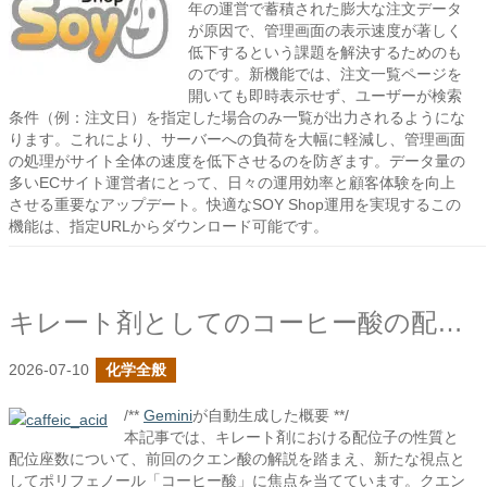
年の運営で蓄積された膨大な注文データ
が原因で、管理画面の表示速度が著しく
低下するという課題を解決するためのも
のです。新機能では、注文一覧ページを
開いても即時表示せず、ユーザーが検索
条件（例：注文日）を指定した場合のみ一覧が出力されるようにな
ります。これにより、サーバーへの負荷を大幅に軽減し、管理画面
の処理がサイト全体の速度を低下させるのを防ぎます。データ量の
多いECサイト運営者にとって、日々の運用効率と顧客体験を向上
させる重要なアップデート。快適なSOY Shop運用を実現するこの
機能は、指定URLからダウンロード可能です。
キレート剤としてのコーヒー酸の配位子について
2026-07-10
化学全般
/**
Gemini
が自動生成した概要 **/
本記事では、キレート剤における配位子の性質と
配位座数について、前回のクエン酸の解説を踏まえ、新たな視点と
してポリフェノール「コーヒー酸」に焦点を当てています。クエン