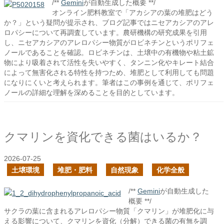
/**
Gemini
が自動生成した概要 **/
オンライン肥料教室で「アカシアの葉の堆肥はどう
か？」という疑問が提示され、ブログ記事ではニセアカシアのアレ
ロパシーについて再調査しています。農研機構の研究成果を引用
し、ニセアカシアのアレロパシー物質がロビネチンというポリフェ
ノールであることを確認。ロビネチンは、土壌中の有機物や粘土鉱
物により吸着されて活性を失いやすく、タンニン化やキレート結合
によって無害化される特性を持つため、堆肥として利用しても問題
になりにくいと考えられます。筆者はこの事例を通じて、ポリフェ
ノールの詳細な理解を深めることを目的としています。
クマリンを資化できる菌はいるか？
2026-07-25
土壌環境
堆肥・肥料
自然現象
化学全般
/**
Gemini
が自動生成した
概要 **/
サクラの葉に含まれるアレロパシー物質「クマリン」が堆肥化に与
える影響について、クマリンを資化（分解）できる菌の有無を調