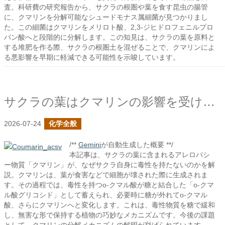
査。科研費の研究報告から、サクラの根圏や葉を食す昆虫の腸管
に、クマリンを分解可能なシュードモナス属細菌が見つかりまし
た。この細菌はクマリンをメリロト酸、2,3-ジヒドロフェニルプロ
パン酸へと段階的に分解します。この知見は、サクラの葉を原料と
する堆肥を作る際、サクラの根圏土を混ぜることで、クマリンによ
る悪影響を早期に軽減できる可能性を示唆しています。
サクラの葉はクマリンの影響を受けないのか？
2026-07-24
化学全般
/**
Gemini
が自動生成した概要 **/
本記事は、サクラの葉に含まれるアレロパシ
ー物質「クマリン」が、なぜサクラ自身に毒性を持たないのかを解
説。クマリンは、葉が食害などで細胞が壊された際に生成されま
す。その過程では、毒性を持つo-クマル酸が糖と結合した「o-クマ
ル酸グリコシド」として蓄えられ、必要時に糖が外れてo-クマル
酸、さらにクマリンへと変化します。これは、毒性物質を糖で緩和
し、無害な形で保持する植物の巧妙なメカニズムです。今後の課題