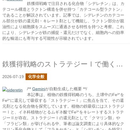
鉄獲得戦略で注目される化合物「シデレチン」は、カ
テコール構造とラクトン構造を併せ持つ「カテコール型ラクトン」
であることが解説されています。記事では、シデレチンのカテコー
ル部分が鉄の還元剤・キレート剤として機能し、ラクトン部分が親
油性により細胞膜をスムーズに通過させる特性を持つと考察。これ
により、シデレチンが鉄の捕捉・還元だけでなく、細胞内への効率
的な輸送にも寄与する可能性が示唆されています。
鉄獲得戦略のストラテジーⅠで働く化合物は何か？
2026-07-19
化学全般
/**
Gemini
が自動生成した概要 **/
本記事は、植物の鉄獲得戦略のうち、土壌中のFe³⁺を
Fe²⁺に還元して吸収する「ストラテジーⅠ」に焦点を当て、その還
元剤となる化合物を探究しています。植物の鉄吸収にはストラテジ
ーⅠと、イネ科植物がとるムギネ酸でFe³⁺をキレートするストラテ
ジーⅡが存在。ストラテジーⅠの還元剤として「クマリン類」や
「フラビン類」が挙げられる中、筆者は論文調査により具体的なク
マリン系化合物として「フラキセチン」と「シデレチン」を特定し