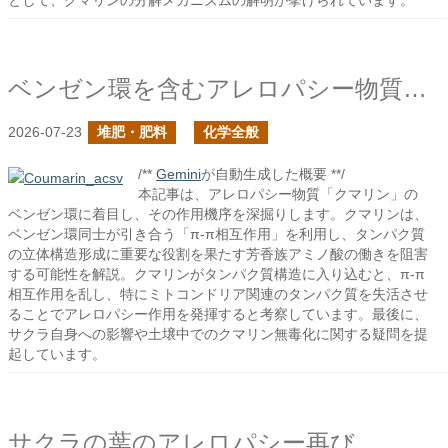
として、クマリンの分解メカニズムの解明が挙げられています。
ベンゼン環を含むアレロパシー物質の作用について
2026-07-23
堆肥・肥料
化学全般
/**
Gemini
が自動生成した概要 **/
本記事は、アレロパシー物質「クマリン」の
ベンゼン環に着目し、その作用機序を深掘りします。クマリンは、
ベンゼン環同士が引き合う「π-π相互作用」を利用し、タンパク質
の立体構造形成に重要な役割を果たす芳香族アミノ酸の働きを阻害
する可能性を解説。クマリンがタンパク質構造に入り込むと、π-π
相互作用を乱し、特にミトコンドリア関連のタンパク質を失活させ
ることでアレロパシー作用を発揮すると考察しています。最後に、
サクラ自身への影響や土壌中でのクマリン無毒化に関する疑問を提
起しています。
サクラの葉のアレロパシー再び