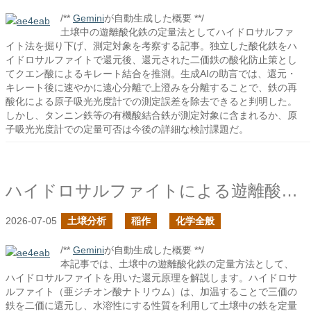
/**
Gemini
が自動生成した概要 **/
土壌中の遊離酸化鉄の定量法としてハイドロサルファ
イト法を掘り下げ、測定対象を考察する記事。独立した酸化鉄をハ
イドロサルファイトで還元後、還元された二価鉄の酸化防止策とし
てクエン酸によるキレート結合を推測。生成AIの助言では、還元・
キレート後に速やかに遠心分離で上澄みを分離することで、鉄の再
酸化による原子吸光光度計での測定誤差を除去できると判明した。
しかし、タンニン鉄等の有機酸結合鉄が測定対象に含まれるか、原
子吸光光度計での定量可否は今後の詳細な検討課題だ。
ハイドロサルファイトによる遊離酸化鉄の定量
2026-07-05
土壌分析
稲作
化学全般
/**
Gemini
が自動生成した概要 **/
本記事では、土壌中の遊離酸化鉄の定量方法として、
ハイドロサルファイトを用いた還元原理を解説します。ハイドロサ
ルファイト（亜ジチオン酸ナトリウム）は、加温することで三価の
鉄を二価に還元し、水溶性にする性質を利用して土壌中の鉄を定量