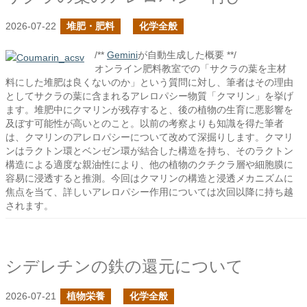
2026-07-22
堆肥・肥料
化学全般
/**
Gemini
が自動生成した概要 **/
オンライン肥料教室での「サクラの葉を主材
料にした堆肥は良くないのか」という質問に対し、筆者はその理由
としてサクラの葉に含まれるアレロパシー物質「クマリン」を挙げ
ます。堆肥中にクマリンが残存すると、後の植物の生育に悪影響を
及ぼす可能性が高いとのこと。以前の考察よりも知識を得た筆者
は、クマリンのアレロパシーについて改めて深掘りします。クマリ
ンはラクトン環とベンゼン環が結合した構造を持ち、そのラクトン
構造による適度な親油性により、他の植物のクチクラ層や細胞膜に
容易に浸透すると推測。今回はクマリンの構造と浸透メカニズムに
焦点を当て、詳しいアレロパシー作用については次回以降に持ち越
されます。
シデレチンの鉄の還元について
2026-07-21
植物栄養
化学全般