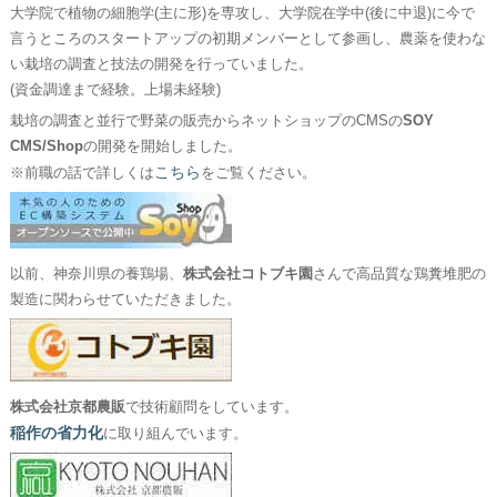
大学院で植物の細胞学(主に形)を専攻し、大学院在学中(後に中退)に今で
言うところのスタートアップの初期メンバーとして参画し、農薬を使わな
い栽培の調査と技法の開発を行っていました。
(資金調達まで経験。上場未経験)
栽培の調査と並行で野菜の販売からネットショップのCMSの
SOY
CMS/Shop
の開発を開始しました。
こちら
※前職の話で詳しくは
をご覧ください。
以前、神奈川県の養鶏場、
株式会社コトブキ園
さんで高品質な鶏糞堆肥の
製造に関わらせていただきました。
株式会社京都農販
で技術顧問をしています。
稲作の省力化
に取り組んでいます。