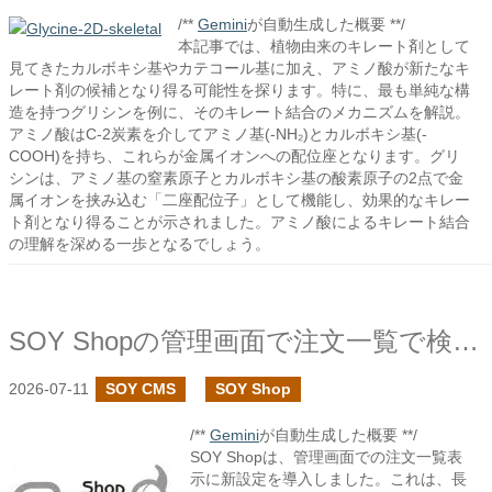
/**
Gemini
が自動生成した概要 **/
本記事では、植物由来のキレート剤として
見てきたカルボキシ基やカテコール基に加え、アミノ酸が新たなキ
レート剤の候補となり得る可能性を探ります。特に、最も単純な構
造を持つグリシンを例に、そのキレート結合のメカニズムを解説。
アミノ酸はC-2炭素を介してアミノ基(-NH₂)とカルボキシ基(-
COOH)を持ち、これらが金属イオンへの配位座となります。グリ
シンは、アミノ基の窒素原子とカルボキシ基の酸素原子の2点で金
属イオンを挟み込む「二座配位子」として機能し、効果的なキレー
ト剤となり得ることが示されました。アミノ酸によるキレート結合
の理解を深める一歩となるでしょう。
SOY Shopの管理画面で注文一覧で検索条件がある時のみ注文一覧を表示する設定を追加しました
2026-07-11
SOY CMS
SOY Shop
/**
Gemini
が自動生成した概要 **/
SOY Shopは、管理画面での注文一覧表
示に新設定を導入しました。これは、長