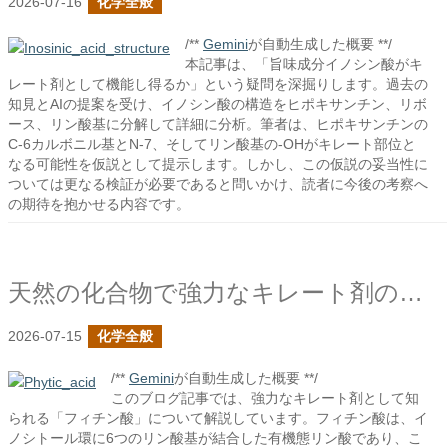
2026-07-16
化学全般
/**
Gemini
が自動生成した概要 **/
本記事は、「旨味成分イノシン酸がキ
レート剤として機能し得るか」という疑問を深掘りします。過去の
知見とAIの提案を受け、イノシン酸の構造をヒポキサンチン、リボ
ース、リン酸基に分解して詳細に分析。筆者は、ヒポキサンチンの
C-6カルボニル基とN-7、そしてリン酸基の-OHがキレート部位と
なる可能性を仮説として提示します。しかし、この仮説の妥当性に
ついては更なる検証が必要であると問いかけ、読者に今後の考察へ
の期待を抱かせる内容です。
天然の化合物で強力なキレート剤のフィチン酸
2026-07-15
化学全般
/**
Gemini
が自動生成した概要 **/
このブログ記事では、強力なキレート剤として知
られる「フィチン酸」について解説しています。フィチン酸は、イ
ノシトール環に6つのリン酸基が結合した有機態リン酸であり、こ