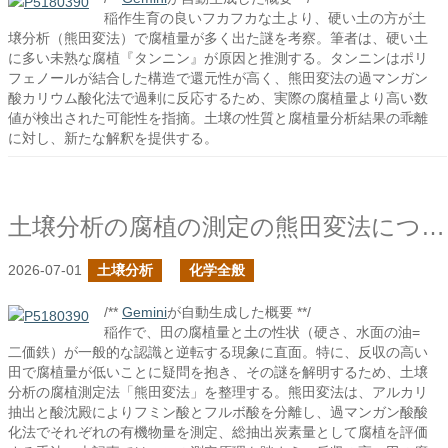
稲作生育の良いフカフカな土より、硬い土の方が土
壌分析（熊田変法）で腐植量が多く出た謎を考察。筆者は、硬い土
に多い未熟な腐植『タンニン』が原因と推測する。タンニンはポリ
フェノールが結合した構造で還元性が高く、熊田変法の過マンガン
酸カリウム酸化法で過剰に反応するため、実際の腐植量より高い数
値が検出された可能性を指摘。土壌の性質と腐植量分析結果の乖離
に対し、新たな解釈を提供する。
土壌分析の腐植の測定の熊田変法について
2026-07-01
土壌分析
化学全般
/**
Gemini
が自動生成した概要 **/
稲作で、田の腐植量と土の性状（硬さ、水面の油=
二価鉄）が一般的な認識と逆転する現象に直面。特に、反収の高い
田で腐植量が低いことに疑問を抱き、その謎を解明するため、土壌
分析の腐植測定法「熊田変法」を整理する。熊田変法は、アルカリ
抽出と酸沈殿によりフミン酸とフルボ酸を分離し、過マンガン酸酸
化法でそれぞれの有機物量を測定、総抽出炭素量として腐植を評価