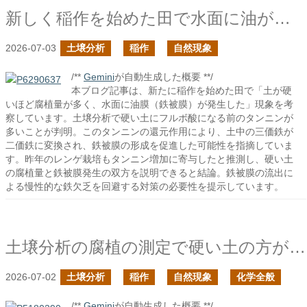
新しく稲作を始めた田で水面に油が浮いていた再び
2026-07-03
土壌分析
稲作
自然現象
/**
Gemini
が自動生成した概要 **/
本ブログ記事は、新たに稲作を始めた田で「土が硬
いほど腐植量が多く、水面に油膜（鉄被膜）が発生した」現象を考
察しています。土壌分析で硬い土にフルボ酸になる前のタンニンが
多いことが判明。このタンニンの還元作用により、土中の三価鉄が
二価鉄に変換され、鉄被膜の形成を促進した可能性を指摘していま
す。昨年のレンゲ栽培もタンニン増加に寄与したと推測し、硬い土
の腐植量と鉄被膜発生の双方を説明できると結論。鉄被膜の流出に
よる慢性的な鉄欠乏を回避する対策の必要性を提示しています。
土壌分析の腐植の測定で硬い土の方が腐植量が多かったのは何故だろう？
2026-07-02
土壌分析
稲作
自然現象
化学全般
/**
Gemini
が自動生成した概要 **/