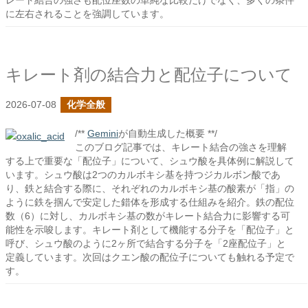
レート結合の強さも配位座数の単純な比較だけでなく、多くの条件
に左右されることを強調しています。
キレート剤の結合力と配位子について
2026-07-08
化学全般
/**
Gemini
が自動生成した概要 **/
このブログ記事では、キレート結合の強さを理解
する上で重要な「配位子」について、シュウ酸を具体例に解説して
います。シュウ酸は2つのカルボキシ基を持つジカルボン酸であ
り、鉄と結合する際に、それぞれのカルボキシ基の酸素が「指」の
ように鉄を掴んで安定した錯体を形成する仕組みを紹介。鉄の配位
数（6）に対し、カルボキシ基の数がキレート結合力に影響する可
能性を示唆します。キレート剤として機能する分子を「配位子」と
呼び、シュウ酸のように2ヶ所で結合する分子を「2座配位子」と
定義しています。次回はクエン酸の配位子についても触れる予定で
す。