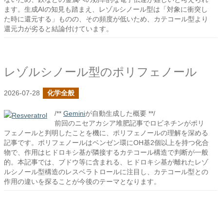
ます。生成AIの知見も踏まえ、レゾルシノール型は「対象に衝突し
た時に還元する」ものの、その頻度が低いため、カテコール型より
還元力が劣ると結論付けています。
レゾルシノール型のポリフェノール
2026-07-28
化学全般
/**
Gemini
が自動生成した概要 **/
前回のニセアカシア堆肥記事でロビネチンがポリ
フェノールと判明したことを機に、ポリフェノールの理解を深める
記事です。ポリフェノールはベンゼン環にOH基2個以上を持つ化合
物で、作用はヒドロキシ基が隣接するカテコール構造で判断が一般
的。本記事では、ブドウ等に含まれる、ヒドロキシ基が離れたレゾ
ルシノール型構造のレスベラトロールに注目し、カテコール型との
作用の違いを探ることが今後のテーマとなります。