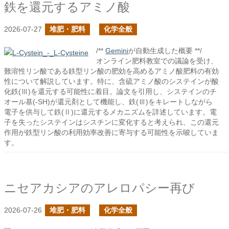
鉄を還元するアミノ酸
2026-07-27
堆肥・肥料
化学全般
/**
Gemini
が自動生成した概要 **/
オンライン肥料教室での議論を受け、
難溶性リン酸である鉄型リン酸の肥効を高めるアミノ酸肥料の有効
性について解説しています。特に、含硫アミノ酸のシステインが酸
化鉄(Ⅲ)を還元する可能性に着目。論文を引用し、システインのチ
オール基(-SH)が還元剤として機能し、鉄(Ⅲ)をキレートしながら
電子を供与して鉄(Ⅱ)に還元するメカニズムを詳述しています。電
子を失ったシステインはシスチンに変化すると考えられ、この還元
作用が鉄型リン酸の利用効率改善に寄与する可能性を示唆していま
す。
ニセアカシアのアレロパシー再び
2026-07-26
堆肥・肥料
化学全般