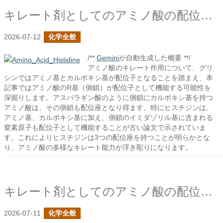
キレート剤としてのアミノ酸の配位子についての続き
2026-07-12
化学全般
/**
Gemini
が自動生成した概要 **/
アミノ酸のキレート作用について、グリ
シンではアミノ基とカルボキシ基が配位子となることを踏まえ、本
記事ではアミノ酸のR基（側鎖）が配位子として機能する可能性を
深掘りします。アスパラギン酸のように側鎖にカルボキシ基を持つ
アミノ酸は、その側鎖も配位座となり得ます。特にヒスチジンは、
アミノ基、カルボキシ基に加え、側鎖のイミダゾリル基に含まれる
窒素原子も配位子として機能することが古い論文で示されていま
す。これによりヒスチジンは3つの配位座を持つことが明らかとな
り、アミノ酸の多様なキレート能力が浮き彫りになります。
キレート剤としてのアミノ酸の配位子について
2026-07-11
化学全般