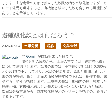
します。主な定量の対象は独立した鉄酸化物や水酸化物ですが、キ
レート還元も考慮すると、有機物と結合した鉄も含まれる可能性が
あることを示唆しています。
遊離酸化鉄とは何だろう？
2026-07-04
土壌分析
稲作
化学全般
/**
Gemini
が自動生成した概要 **/
腐植分析の経験から、土壌の重要項目「遊離酸化鉄」
について深掘りします。筆者の田では、基準値0.8%に対し0.380%
と0.561%で不足しており、水源の砂岩地質が原因と推測。新しい
田の方が数値が高く、水面の油膜が鉄被膜であれば、稲作で鉄が減
少する可能性も指摘します。土壌中の鉄は、鉱物内の鉄、独立した
鉄酸化物、有機物と結合した鉄の3パターンに大別されると解説。
次回は分析方法から、遊離酸化鉄がどのパターンを指すのかを特定
する予定です。