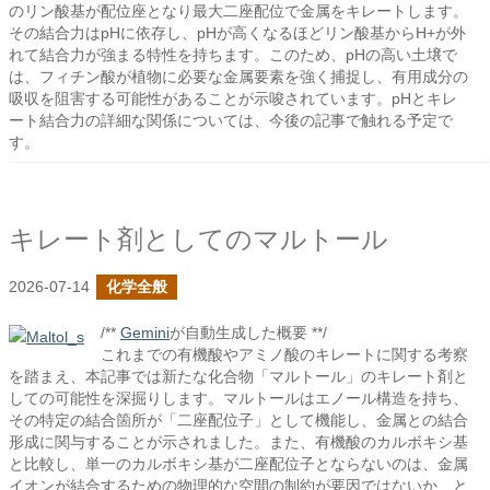
のリン酸基が配位座となり最大二座配位で金属をキレートします。
その結合力はpHに依存し、pHが高くなるほどリン酸基からH+が外
れて結合力が強まる特性を持ちます。このため、pHの高い土壌で
は、フィチン酸が植物に必要な金属要素を強く捕捉し、有用成分の
吸収を阻害する可能性があることが示唆されています。pHとキレ
ート結合力の詳細な関係については、今後の記事で触れる予定で
す。
キレート剤としてのマルトール
2026-07-14
化学全般
/**
Gemini
が自動生成した概要 **/
これまでの有機酸やアミノ酸のキレートに関する考察
を踏まえ、本記事では新たな化合物「マルトール」のキレート剤と
しての可能性を深掘りします。マルトールはエノール構造を持ち、
その特定の結合箇所が「二座配位子」として機能し、金属との結合
形成に関与することが示されました。また、有機酸のカルボキシ基
と比較し、単一のカルボキシ基が二座配位子とならないのは、金属
イオンが結合するための物理的な空間の制約が要因ではないか、と