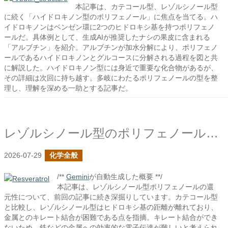
本記事は、カテコール型、レゾルシノール型
に続く「ハイドロキノン型のポリフェノール」に焦点を当てる。ハ
イドロキノンはベンゼン環に2つのヒドロキシ基を持つポリフェノ
ールだ。具体例として、生成AIが推奨したナシの果皮に含まれる
「アルブチン」を紹介。アルブチンが加水分解により、ポリフェノ
ールであるハイドロキノンとグルコースに分解される過程を図と共
に解説した。ハイドロキノン型には身近で重要な化合物があるが、
その詳細は次回に持ち越す。多岐にわたるポリフェノールの型を整
理し、理解を深める一助とする記事だ。
レゾルシノール型のポリフェノールの続き
2026-07-29
化学全般
/**
Gemini
が自動生成した概要 **/
本記事は、レゾルシノール型ポリフェノールの還
元性について、前回の記事に続き深掘りしています。カテコール型
と比較し、レゾルシノール型はヒドロキシ基の距離が離れており、
金属とのキレート結合が困難である点を指摘。キレート結合ができ
ないため、鉄などの金属への効率的な電子伝達が難しいと考えられ