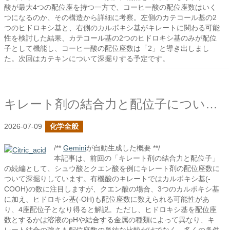
酸が最大4つの配位座を持つ一方で、コーヒー酸の配位座数はいく
つになるのか、その構造から詳細に考察。左側のカテコール基の2
つのヒドロキシ基と、右側のカルボキシ基がキレートに関わる可能
性を検討した結果、カテコール基の2つのヒドロキシ基のみが配位
子として機能し、コーヒー酸の配位座数は「2」と導き出しまし
た。次回はカテキンについて深掘りする予定です。
キレート剤の結合力と配位子についての続き
2026-07-09
化学全般
/**
Gemini
が自動生成した概要 **/
本記事は、前回の「キレート剤の結合力と配位子」
の続編として、シュウ酸とクエン酸を例にキレート剤の配位座数に
ついて深掘りしています。有機酸のキレートではカルボキシ基(-
COOH)の数に注目しますが、クエン酸の場合、3つのカルボキシ基
に加え、ヒドロキシ基(-OH)も配位座数に数えられる可能性があ
り、4座配位子となり得ると解説。ただし、ヒドロキシ基を配位座
数とするかは溶液のpHや結合する金属の種類によって異なり、キ