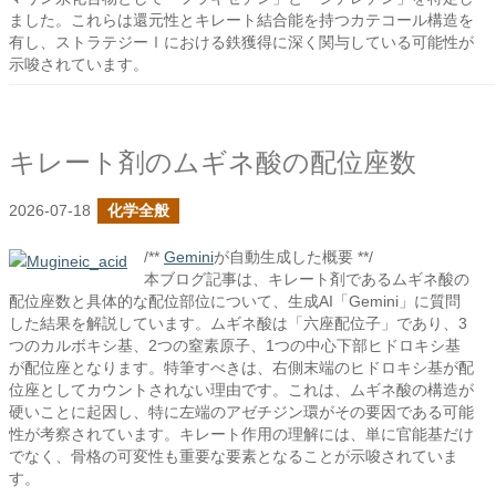
ました。これらは還元性とキレート結合能を持つカテコール構造を
有し、ストラテジーⅠにおける鉄獲得に深く関与している可能性が
示唆されています。
キレート剤のムギネ酸の配位座数
2026-07-18
化学全般
/**
Gemini
が自動生成した概要 **/
本ブログ記事は、キレート剤であるムギネ酸の
配位座数と具体的な配位部位について、生成AI「Gemini」に質問
した結果を解説しています。ムギネ酸は「六座配位子」であり、3
つのカルボキシ基、2つの窒素原子、1つの中心下部ヒドロキシ基
が配位座となります。特筆すべきは、右側末端のヒドロキシ基が配
位座としてカウントされない理由です。これは、ムギネ酸の構造が
硬いことに起因し、特に左端のアゼチジン環がその要因である可能
性が考察されています。キレート作用の理解には、単に官能基だけ
でなく、骨格の可変性も重要な要素となることが示唆されていま
す。