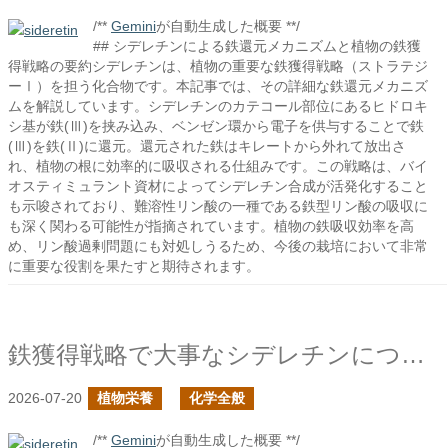
/**
Gemini
が自動生成した概要 **/
## シデレチンによる鉄還元メカニズムと植物の鉄獲
得戦略の要約シデレチンは、植物の重要な鉄獲得戦略（ストラテジ
ーⅠ）を担う化合物です。本記事では、その詳細な鉄還元メカニズ
ムを解説しています。シデレチンのカテコール部位にあるヒドロキ
シ基が鉄(Ⅲ)を挟み込み、ベンゼン環から電子を供与することで鉄
(Ⅲ)を鉄(Ⅱ)に還元。還元された鉄はキレートから外れて放出さ
れ、植物の根に効率的に吸収される仕組みです。この戦略は、バイ
オスティミュラント資材によってシデレチン合成が活発化すること
も示唆されており、難溶性リン酸の一種である鉄型リン酸の吸収に
も深く関わる可能性が指摘されています。植物の鉄吸収効率を高
め、リン酸過剰問題にも対処しうるため、今後の栽培において非常
に重要な役割を果たすと期待されます。
鉄獲得戦略で大事なシデレチンについて
2026-07-20
植物栄養
化学全般
/**
Gemini
が自動生成した概要 **/