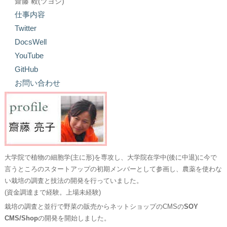
齋藤 毅(ツヨシ)
仕事内容
Twitter
DocsWell
YouTube
GitHub
お問い合わせ
大学院で植物の細胞学(主に形)を専攻し、大学院在学中(後に中退)に今で
言うところのスタートアップの初期メンバーとして参画し、農薬を使わな
い栽培の調査と技法の開発を行っていました。
(資金調達まで経験。上場未経験)
栽培の調査と並行で野菜の販売からネットショップのCMSの
SOY
CMS/Shop
の開発を開始しました。