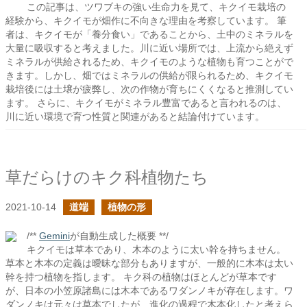
この記事は、ツワブキの強い生命力を見て、キクイモ栽培の
経験から、キクイモが畑作に不向きな理由を考察しています。 筆
者は、キクイモが「養分食い」であることから、土中のミネラルを
大量に吸収すると考えました。川に近い場所では、上流から絶えず
ミネラルが供給されるため、キクイモのような植物も育つことがで
きます。しかし、畑ではミネラルの供給が限られるため、キクイモ
栽培後には土壌が疲弊し、次の作物が育ちにくくなると推測してい
ます。 さらに、キクイモがミネラル豊富であると言われるのは、
川に近い環境で育つ性質と関連があると結論付けています。
草だらけのキク科植物たち
2021-10-14
道端
植物の形
/**
Gemini
が自動生成した概要 **/
キクイモは草本であり、木本のように太い幹を持ちません。
草本と木本の定義は曖昧な部分もありますが、一般的に木本は太い
幹を持つ植物を指します。 キク科の植物はほとんどが草本です
が、日本の小笠原諸島には木本であるワダンノキが存在します。ワ
ダンノキは元々は草本でしたが、進化の過程で木本化したと考えら