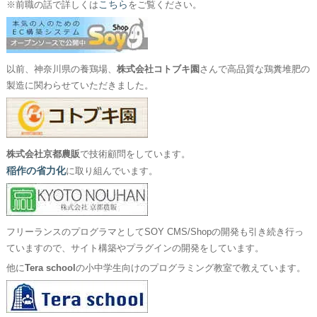
こちら
※前職の話で詳しくは
をご覧ください。
以前、神奈川県の養鶏場、
株式会社コトブキ園
さんで高品質な鶏糞堆肥の
製造に関わらせていただきました。
株式会社京都農販
で技術顧問をしています。
稲作の省力化
に取り組んでいます。
フリーランスのプログラマとしてSOY CMS/Shopの開発も引き続き行っ
ていますので、サイト構築やプラグインの開発をしています。
他に
Tera school
の小中学生向けのプログラミング教室で教えています。