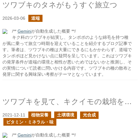
ツワブキのタネがもうすぐ旅立つ
2026-03-06
道端
/**
Gemini
が自動生成した概要 **/
キク科のツワブキが結実し、タンポポのような綿毛を持つ種
が風に乗って旅立つ時期を迎えていることを紹介するブログ記事で
す。筆者は、ツワブキの種は大量にできるにもかかわらず、道端で
タンポポほど見かけない点に疑問を呈しています。これはツワブキ
の発芽条件が道端の環境と相性が悪いためではないかと推測し、そ
の実情について読者に問いかける内容です。ツワブキの種の散布と
発芽に関する興味深い考察がテーマとなっています。
ツワブキを見て、キクイモの栽培を思い出した
2021-12-11
植物栄養
土壌環境
光合成
ビタミン・ミネラル・味
/**
Gemini
が自動生成した概要 **/