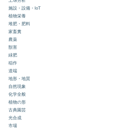
土壌分析
施設・設備・IoT
植物栄養
堆肥・肥料
家畜糞
農薬
獣害
緑肥
稲作
道端
地形・地質
自然現象
化学全般
植物の形
古典園芸
光合成
市場