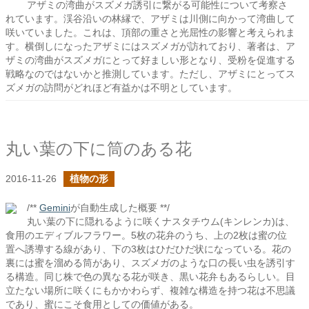
アザミの湾曲がスズメガ誘引に繋がる可能性について考察さ
れています。渓谷沿いの林縁で、アザミは川側に向かって湾曲して
咲いていました。これは、頂部の重さと光屈性の影響と考えられま
す。横倒しになったアザミにはスズメガが訪れており、著者は、ア
ザミの湾曲がスズメガにとって好ましい形となり、受粉を促進する
戦略なのではないかと推測しています。ただし、アザミにとってス
ズメガの訪問がどれほど有益かは不明としています。
丸い葉の下に筒のある花
2016-11-26
植物の形
/**
Gemini
が自動生成した概要 **/
丸い葉の下に隠れるように咲くナスタチウム(キンレンカ)は、
食用のエディブルフラワー。5枚の花弁のうち、上の2枚は蜜の位
置へ誘導する線があり、下の3枚はひだひだ状になっている。花の
裏には蜜を溜める筒があり、スズメガのような口の長い虫を誘引す
る構造。同じ株で色の異なる花が咲き、黒い花弁もあるらしい。目
立たない場所に咲くにもかかわらず、複雑な構造を持つ花は不思議
であり、蜜にこそ食用としての価値がある。