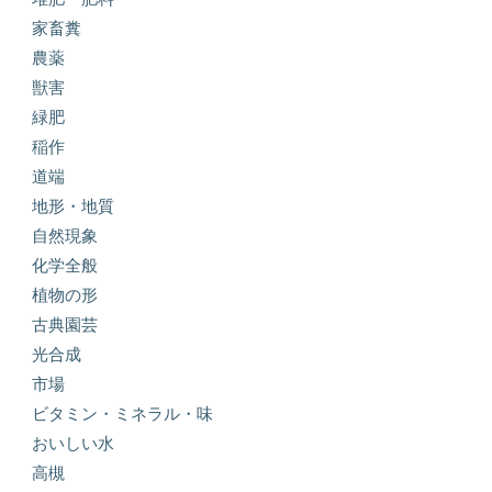
家畜糞
農薬
獣害
緑肥
稲作
道端
地形・地質
自然現象
化学全般
植物の形
古典園芸
光合成
市場
ビタミン・ミネラル・味
おいしい水
高槻