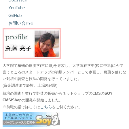
YouTube
GitHub
お問い合わせ
大学院で植物の細胞学(主に形)を専攻し、大学院在学中(後に中退)に今で
言うところのスタートアップの初期メンバーとして参画し、農薬を使わな
い栽培の調査と技法の開発を行っていました。
(資金調達まで経験。上場未経験)
栽培の調査と並行で野菜の販売からネットショップのCMSの
SOY
CMS/Shop
の開発を開始しました。
こちら
※前職の話で詳しくは
をご覧ください。