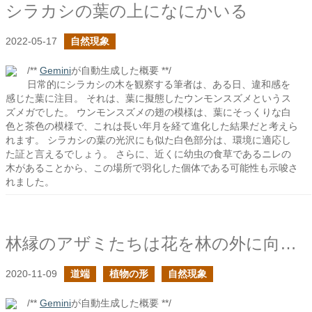
シラカシの葉の上になにかいる
2022-05-17
自然現象
/**
Gemini
が自動生成した概要 **/
日常的にシラカシの木を観察する筆者は、ある日、違和感を
感じた葉に注目。 それは、葉に擬態したウンモンスズメというス
ズメガでした。 ウンモンスズメの翅の模様は、葉にそっくりな白
色と茶色の模様で、これは長い年月を経て進化した結果だと考えら
れます。 シラカシの葉の光沢にも似た白色部分は、環境に適応し
た証と言えるでしょう。 さらに、近くに幼虫の食草であるニレの
木があることから、この場所で羽化した個体である可能性も示唆さ
れました。
林縁のアザミたちは花を林の外に向ける
2020-11-09
道端
植物の形
自然現象
/**
Gemini
が自動生成した概要 **/