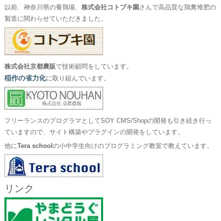
以前、神奈川県の養鶏場、
株式会社コトブキ園
さんで高品質な鶏糞堆肥の
製造に関わらせていただきました。
株式会社京都農販
で技術顧問をしています。
稲作の省力化
に取り組んでいます。
フリーランスのプログラマとしてSOY CMS/Shopの開発も引き続き行っ
ていますので、サイト構築やプラグインの開発をしています。
他に
Tera school
の小中学生向けのプログラミング教室で教えています。
リンク