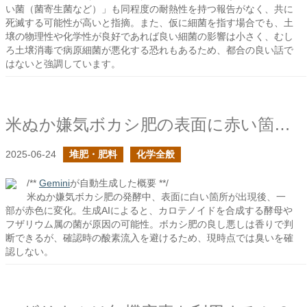
い菌（菌寄生菌など）」も同程度の耐熱性を持つ報告がなく、共に
死滅する可能性が高いと指摘。また、仮に細菌を指す場合でも、土
壌の物理性や化学性が良好であれば良い細菌の影響は小さく、むし
ろ土壌消毒で病原細菌が悪化する恐れもあるため、都合の良い話で
はないと強調しています。
米ぬか嫌気ボカシ肥の表面に赤い箇所が出来始めた
2025-06-24
堆肥・肥料
化学全般
/**
Gemini
が自動生成した概要 **/
米ぬか嫌気ボカシ肥の発酵中、表面に白い箇所が出現後、一
部が赤色に変化。生成AIによると、カロテノイドを合成する酵母や
フザリウム属の菌が原因の可能性。ボカシ肥の良し悪しは香りで判
断できるが、確認時の酸素流入を避けるため、現時点では臭いを確
認しない。