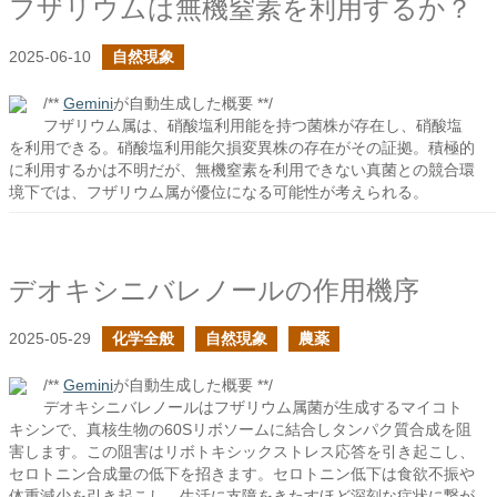
フザリウムは無機窒素を利用するか？
2025-06-10
自然現象
/**
Gemini
が自動生成した概要 **/
フザリウム属は、硝酸塩利用能を持つ菌株が存在し、硝酸塩
を利用できる。硝酸塩利用能欠損変異株の存在がその証拠。積極的
に利用するかは不明だが、無機窒素を利用できない真菌との競合環
境下では、フザリウム属が優位になる可能性が考えられる。
デオキシニバレノールの作用機序
2025-05-29
化学全般
自然現象
農薬
/**
Gemini
が自動生成した概要 **/
デオキシニバレノールはフザリウム属菌が生成するマイコト
キシンで、真核生物の60Sリボソームに結合しタンパク質合成を阻
害します。この阻害はリボトキシックストレス応答を引き起こし、
セロトニン合成量の低下を招きます。セロトニン低下は食欲不振や
体重減少を引き起こし、生活に支障をきたすほど深刻な症状に繋が