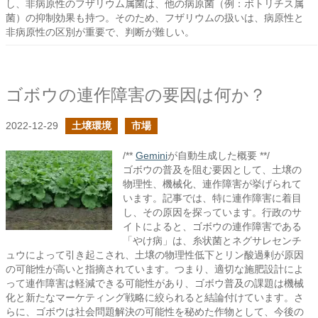
し、非病原性のフザリウム属菌は、他の病原菌（例：ボトリチス属
菌）の抑制効果も持つ。そのため、フザリウムの扱いは、病原性と
非病原性の区別が重要で、判断が難しい。
ゴボウの連作障害の要因は何か？
2022-12-29
土壌環境
市場
/**
Gemini
が自動生成した概要 **/
ゴボウの普及を阻む要因として、土壌の
物理性、機械化、連作障害が挙げられて
います。記事では、特に連作障害に着目
し、その原因を探っています。行政のサ
イトによると、ゴボウの連作障害である
「やけ病」は、糸状菌とネグサレセンチ
ュウによって引き起こされ、土壌の物理性低下とリン酸過剰が原因
の可能性が高いと指摘されています。つまり、適切な施肥設計によ
って連作障害は軽減できる可能性があり、ゴボウ普及の課題は機械
化と新たなマーケティング戦略に絞られると結論付けています。さ
らに、ゴボウは社会問題解決の可能性を秘めた作物として、今後の