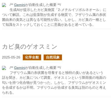
/**
Gemini
が自動生成した概要 **/
生成AIが提示したカビ臭物質「2-メチルイソボルネオール」に
ついて解説。これは藍藻類が生成する物質で、フザリウム属の糸状
菌由来の臭気とは異なる可能性が高い。しかし、カビ臭の一種とし
て知識をストックしておくことに意義があると述べている。
カビ臭のゲオスミン
2025-05-26
化学全般
自然現象
/**
Gemini
が自動生成した概要 **/
フザリウム属の糸状菌を培養すると独特の臭いがあるという
話を聞き、カビ臭について調査。ゲオスミンという降雨後の地面の
匂いを持つ化合物が見つかった。しかし、フザリウムがゲオスミン
を合成するかは不明。フザリウムが合成する臭気は別のものと考え
られる。