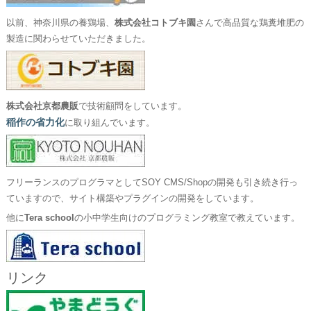
以前、神奈川県の養鶏場、
株式会社コトブキ園
さんで高品質な鶏糞堆肥の
製造に関わらせていただきました。
株式会社京都農販
で技術顧問をしています。
稲作の省力化
に取り組んでいます。
フリーランスのプログラマとしてSOY CMS/Shopの開発も引き続き行っ
ていますので、サイト構築やプラグインの開発をしています。
他に
Tera school
の小中学生向けのプログラミング教室で教えています。
リンク