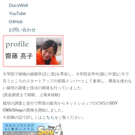
DocsWell
YouTube
GitHub
お問い合わせ
大学院で植物の細胞学(主に形)を専攻し、大学院在学中(後に中退)に今で
言うところのスタートアップの初期メンバーとして参画し、農薬を使わな
い栽培の調査と技法の開発を行っていました。
(資金調達まで経験。上場未経験)
栽培の調査と並行で野菜の販売からネットショップのCMSの
SOY
CMS/Shop
の開発を開始しました。
こちら
※前職の話で詳しくは
をご覧ください。