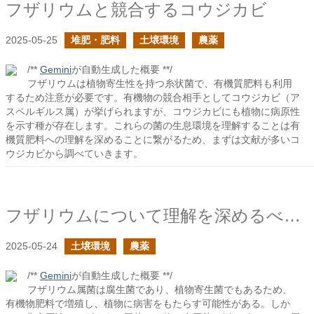
フザリウムと競合するコウジカビ
2025-05-25
堆肥・肥料
土壌環境
農薬
/**
Gemini
が自動生成した概要 **/
フザリウムは植物寄生性を持つ糸状菌で、有機質肥料も利用
するため注意が必要です。有機物の競合相手としてコウジカビ（ア
スペルギルス属）が挙げられますが、コウジカビにも植物に病原性
を示す種が存在します。これらの菌の生息環境を理解することは有
機質肥料への理解を深めることに繋がるため、まずは文献が多いコ
ウジカビから調べていきます。
フザリウムについて理解を深めるべきだ
2025-05-24
土壌環境
農薬
/**
Gemini
が自動生成した概要 **/
フザリウム属菌は腐生菌であり、植物寄生菌でもあるため、
有機物肥料で増殖し、植物に病害をもたらす可能性がある。しか