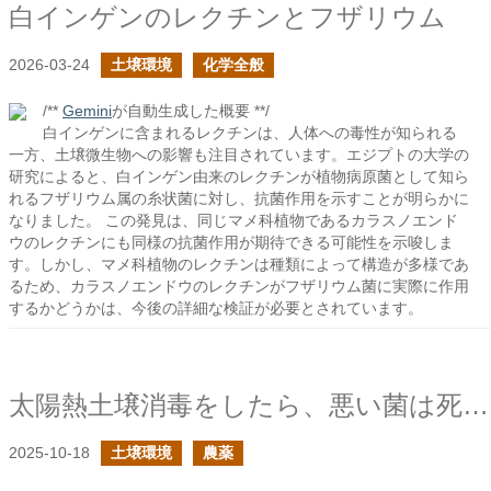
白インゲンのレクチンとフザリウム
2026-03-24
土壌環境
化学全般
/**
Gemini
が自動生成した概要 **/
白インゲンに含まれるレクチンは、人体への毒性が知られる
一方、土壌微生物への影響も注目されています。エジプトの大学の
研究によると、白インゲン由来のレクチンが植物病原菌として知ら
れるフザリウム属の糸状菌に対し、抗菌作用を示すことが明らかに
なりました。 この発見は、同じマメ科植物であるカラスノエンド
ウのレクチンにも同様の抗菌作用が期待できる可能性を示唆しま
す。しかし、マメ科植物のレクチンは種類によって構造が多様であ
るため、カラスノエンドウのレクチンがフザリウム菌に実際に作用
するかどうかは、今後の詳細な検証が必要とされています。
太陽熱土壌消毒をしたら、悪い菌は死滅し、良い菌は生き残るのか？の続き
2025-10-18
土壌環境
農薬