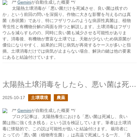
/**
Gemini
が自動生成した概要 **/
太陽熱土壌消毒が「悪い菌だけを死滅させ、良い菌は残すの
か」という前回の問いを深掘り。作物に大きな影響を与えるのは真
菌（糸状菌）であり、特にフザリウムのような病原性真菌は、植物
寄生性と有機物分解の両面を持つと解説します。土壌消毒はフザリ
ウムを減らすものの、同時に良い菌も減少させる可能性がありま
す。消毒後、有機物が豊富な土壌では、天敵が少ないため病原菌が
優位になりやすく、結果的に同じ病気が再発するケースが多いと指
摘。土壌消毒だけでは病気が止まらない場合、解決の鍵は他の要素
にあると結論付けています。
太陽熱土壌消毒をしたら、悪い菌は死滅し、良い菌は生き残るのか？
2025-10-17
土壌環境
農薬
/**
Gemini
が自動生成した概要 **/
ブログ記事は、太陽熱養生における「悪い菌は死滅し、良い
菌は熱に強く生き残る」という説を検証しています。筆者は土壌消
毒に懐疑的で、この説は可能性が低いと結論付けます。 栽培者に
とっての「悪い菌（植物寄生菌）」は高温で死滅しうる一方、「良