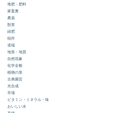
堆肥・肥料
家畜糞
農薬
獣害
緑肥
稲作
道端
地形・地質
自然現象
化学全般
植物の形
古典園芸
光合成
市場
ビタミン・ミネラル・味
おいしい水