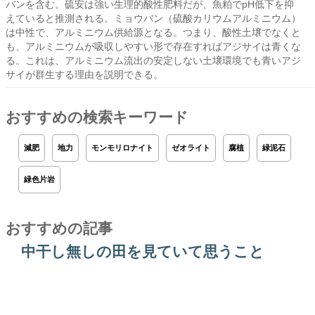
バンを含む。硫安は強い生理的酸性肥料だが、魚粕でpH低下を抑
えていると推測される。ミョウバン（硫酸カリウムアルミニウム）
は中性で、アルミニウム供給源となる。つまり、酸性土壌でなくと
も、アルミニウムが吸収しやすい形で存在すればアジサイは青くな
る。これは、アルミニウム流出の安定しない土壌環境でも青いアジ
サイが群生する理由を説明できる。
おすすめの検索キーワード
減肥
地力
モンモリロナイト
ゼオライト
腐植
緑泥石
緑色片岩
おすすめの記事
中干し無しの田を見ていて思うこと