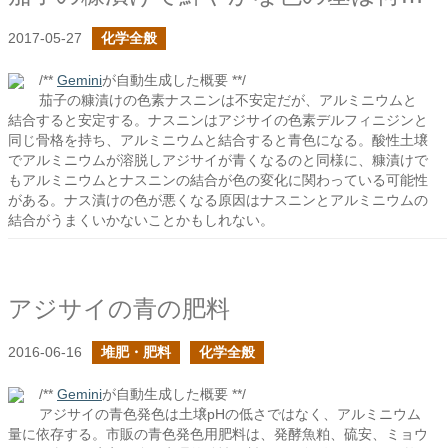
2017-05-27
化学全般
/**
Gemini
が自動生成した概要 **/
茄子の糠漬けの色素ナスニンは不安定だが、アルミニウムと
結合すると安定する。ナスニンはアジサイの色素デルフィニジンと
同じ骨格を持ち、アルミニウムと結合すると青色になる。酸性土壌
でアルミニウムが溶脱しアジサイが青くなるのと同様に、糠漬けで
もアルミニウムとナスニンの結合が色の変化に関わっている可能性
がある。ナス漬けの色が悪くなる原因はナスニンとアルミニウムの
結合がうまくいかないことかもしれない。
アジサイの青の肥料
2016-06-16
堆肥・肥料
化学全般
/**
Gemini
が自動生成した概要 **/
アジサイの青色発色は土壌pHの低さではなく、アルミニウム
量に依存する。市販の青色発色用肥料は、発酵魚粕、硫安、ミョウ