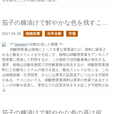
告を探ることが今後の課題である。
茄子の糠漬けで鮮やかな色を残すことを考える
2017-05-28
植物栄養
化学全般
市場
/**
Gemini
が自動生成した概要 **/
硝酸態窒素は植物にとって主要な窒素源だが、過剰に吸収さ
れると酸化ストレスを引き起こす。植物は硝酸態窒素をアンモニア
態窒素に変換して利用するが、この過程で活性酸素種が発生する。
通常、植物は抗酸化物質で活性酸素種を除去するが、硝酸態窒素過
剰だと抗酸化システムの能力を超え、酸化ストレスが生じる。これ
は細胞損傷、生育阻害、さらには果実の品質低下につながる可能性
がある。ナスにおいても、硝酸態窒素過剰は果実の色素であるナス
ニンの分解を促進し、変色などの品質劣化を引き起こす可能性があ
る。
茄子の糠漬けで鮮やかな色の基は何か？