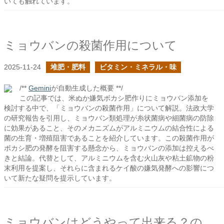
いても触れています。
ミョウバンの殺菌作用について
2025-11-24
堆肥・肥料
ビタミン・ミネラル・味
/**
Gemini
が自動生成した概要 **/
この記事では、米ぬか嫌気ボカシ肥作りにミョウバン添加を
検討する中で、「ミョウバンの殺菌作用」について解説。法政大学
の研究報告を引用し、ミョウバン類処理が糸状菌病や細菌病の防除
に効果があること、そのメカニズムがアルミニウムの結合性による
菌の生育・増殖阻害であることを紹介しています。この殺菌作用が
ボカシ肥の発酵を阻害する懸念から、ミョウバンの添加は控えるべ
きと結論。代替として、アルミニウムを含む火山灰や粘土鉱物の粉
末利用を提案し、それらに含まれるケイ酸の嫌気発酵への影響につ
いて新たな疑問を提示しています。
ミョウバンはどうやって出来る？の続き