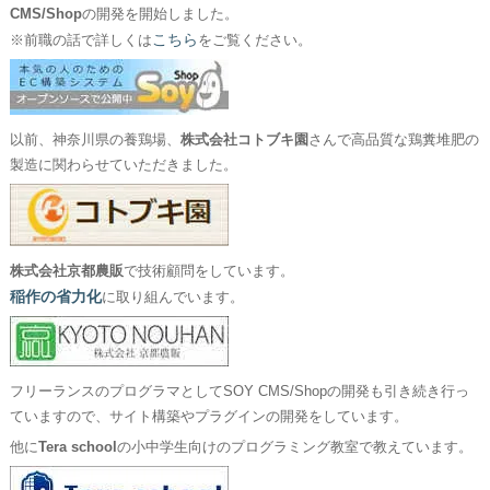
CMS/Shop
の開発を開始しました。
こちら
※前職の話で詳しくは
をご覧ください。
以前、神奈川県の養鶏場、
株式会社コトブキ園
さんで高品質な鶏糞堆肥の
製造に関わらせていただきました。
株式会社京都農販
で技術顧問をしています。
稲作の省力化
に取り組んでいます。
フリーランスのプログラマとしてSOY CMS/Shopの開発も引き続き行っ
ていますので、サイト構築やプラグインの開発をしています。
他に
Tera school
の小中学生向けのプログラミング教室で教えています。