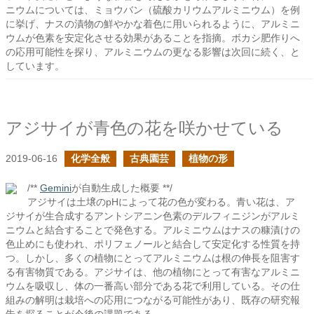
ニウムについては、ミョウバン（硫酸カリウムアルミニウム）を例
に挙げ、ナスの漬物の鮮やかな着色に用いられるように、アルミニ
ウムが色素を安定化させる効果があることを指摘。ボカシ肥作りへ
の応用可能性を探り、アルミニウムの更なる影響は次回に続く、と
しています。
アジサイが青色の花を咲かせている
2019-06-16
化学全般
古典園芸
植物の形
/**
Gemini
が自動生成した概要 **/
アジサイは土壌のpHによって花の色が変わる。青い花は、ア
ジサイが生合成するアントシアニン色素のデルフィニジンがアルミ
ニウムと結合することで発色する。アルミニウムはナスの糠漬けの
色止めにも使われ、ポリフェノールと結合して安定化する性質を持
つ。しかし、多くの植物にとってアルミニウムは根の伸長を阻害す
る有害物質である。アジサイは、他の植物にとって有害なアルミニ
ウムを吸収し、体の一番高い部分である花で利用している。その仕
組みの解明は栽培への応用につながる可能性があり、既存の研究報