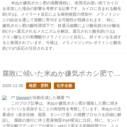
米ぬか嫌気ボカシ肥の発酵過程に、使用済み使い捨てカイロ
を添加した場合の影響を考察する記事です。カイロに含まれる酸化
鉄(Ⅲ)は、メイラード反応による褐色物質の増加や、メラノイジン
との結合を通じて発酵に寄与する可能性が指摘されます。 特に、
嫌気ボカシ肥の酸性環境下で、鉄還元細菌により酸化鉄(Ⅲ)が酸化
鉄(Ⅱ)へ還元されるメカニズムを解説。還元された酸化鉄(Ⅱ)は、
クエン酸などの有機酸やメラノイジンと反応し、鉄イオンを生成す
ると推測されています。今後は、メラノイジンのレダクトンと酸化
鉄(Ⅱ)の反応が注目されます。
腐敗に傾いた米ぬか嫌気ボカシ肥でミョウバンの添加は有効か？
2025-11-26
堆肥・肥料
化学全般
/**
Gemini
が自動生成した概要 **/
このブログ記事は、米ぬか嫌気ボカシ肥が腐敗した際に焼き
ミョウバンを添加することの有効性を考察しています。米ぬかの主
要成分（炭水化物、脂質、タンパク質）の発酵プロセスを詳細に解
説し、腐敗の進行に伴う悪臭物質やpH変化に注目。特に、タンパ
ク質分解でアンモニアが発生しpHが上昇する初期段階では、ミョ