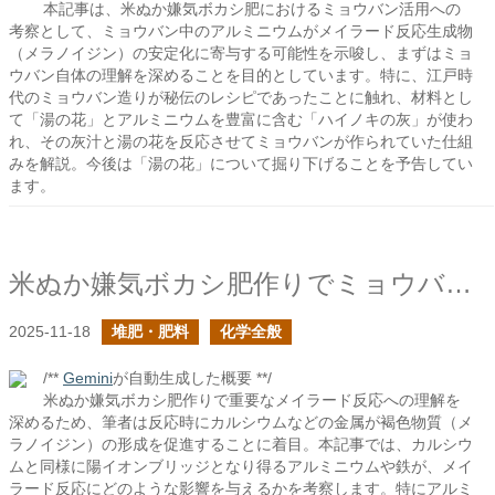
本記事は、米ぬか嫌気ボカシ肥におけるミョウバン活用への
考察として、ミョウバン中のアルミニウムがメイラード反応生成物
（メラノイジン）の安定化に寄与する可能性を示唆し、まずはミョ
ウバン自体の理解を深めることを目的としています。特に、江戸時
代のミョウバン造りが秘伝のレシピであったことに触れ、材料とし
て「湯の花」とアルミニウムを豊富に含む「ハイノキの灰」が使わ
れ、その灰汁と湯の花を反応させてミョウバンが作られていた仕組
みを解説。今後は「湯の花」について掘り下げることを予告してい
ます。
米ぬか嫌気ボカシ肥作りでミョウバンや鉄粉を入れると反応は加速するか？
2025-11-18
堆肥・肥料
化学全般
/**
Gemini
が自動生成した概要 **/
米ぬか嫌気ボカシ肥作りで重要なメイラード反応への理解を
深めるため、筆者は反応時にカルシウムなどの金属が褐色物質（メ
ラノイジン）の形成を促進することに着目。本記事では、カルシウ
ムと同様に陽イオンブリッジとなり得るアルミニウムや鉄が、メイ
ラード反応にどのような影響を与えるかを考察します。特にアルミ