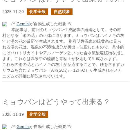
2025-11-20
化学全般
自然現象
/**
Gemini
が自動生成した概要 **/
本記事は、前回のミョウバン生成記事の続編として、その材
料となる「湯の花」の正体に迫ります。ミョウバンはハイノキの灰
汁と湯の花の反応で生成されます。 別府明礬温泉の硫黄泉に見ら
れる湯の花は、温泉の不溶性成分が析出・沈殿したもので、具体的
にはハロトリカイトやアルノーゲンといった含水硫酸塩鉱物を指し
ます。これらは温泉中の硫酸と青粘土が反応して生成されます。
これらの湯の花とハイノキの灰汁が反応することで、鉄を含まずカ
リウムを含むミョウバン（AlK(SO₄)₂・12H₂O）が生成されるメカ
ニズムが詳細に解説されています。
ミョウバンはどうやって出来る？
2025-11-19
化学全般
/**
Gemini
が自動生成した概要 **/