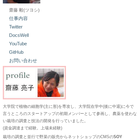
齋藤 毅(ツヨシ)
仕事内容
Twitter
DocsWell
YouTube
GitHub
お問い合わせ
大学院で植物の細胞学(主に形)を専攻し、大学院在学中(後に中退)に今で
言うところのスタートアップの初期メンバーとして参画し、農薬を使わな
い栽培の調査と技法の開発を行っていました。
(資金調達まで経験。上場未経験)
栽培の調査と並行で野菜の販売からネットショップのCMSの
SOY