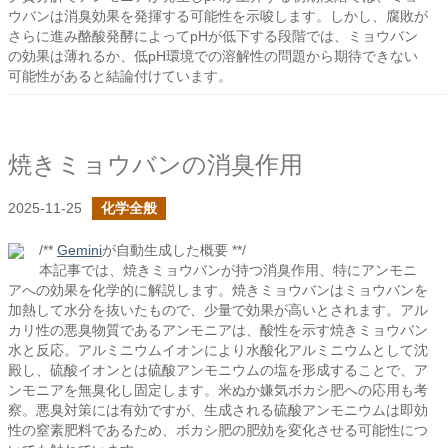
ウバンは消臭効果を発揮する可能性を示唆します。しかし、腐敗が
さらに進み酪酸発酵によってpHが低下する段階では、ミョウバン
の効果は薄れるか、低pH環境での溶解性の問題から期待できない
可能性があると結論付けています。
焼きミョウバンの消臭作用
2025-11-25
化学全般
/**
Gemini
が自動生成した概要 **/
本記事では、焼きミョウバンが持つ消臭作用、特にアンモニ
アへの効果を化学的に解説します。焼きミョウバンはミョウバンを
加熱して水分を抜いたもので、少量で効果が高いとされます。アル
カリ性の悪臭物質であるアンモニアは、酸性を示す焼きミョウバン
水と反応。アルミニウムイオンにより水酸化アルミニウムとして沈
殿し、硫酸イオンとは硫酸アンモニウムの塩を形成することで、ア
ンモニアを無臭化し固定します。米ぬか嫌気ボカシ肥への応用も考
察。悪臭対策には有効ですが、生成される硫酸アンモニウムは即効
性の窒素肥料であるため、ボカシ肥の肥効を変化させる可能性につ