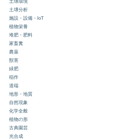
土壌環境
土壌分析
施設・設備・IoT
植物栄養
堆肥・肥料
家畜糞
農薬
獣害
緑肥
稲作
道端
地形・地質
自然現象
化学全般
植物の形
古典園芸
光合成