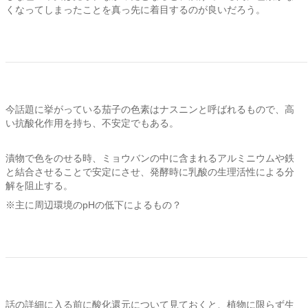
くなってしまったことを真っ先に着目するのが良いだろう。
今話題に挙がっている茄子の色素はナスニンと呼ばれるもので、高
い抗酸化作用を持ち、不安定でもある。
漬物で色をのせる時、ミョウバンの中に含まれるアルミニウムや鉄
と結合させることで安定にさせ、発酵時に乳酸の生理活性による分
解を阻止する。
※主に周辺環境のpHの低下によるもの？
話の詳細に入る前に酸化還元について見ておくと、植物に限らず生