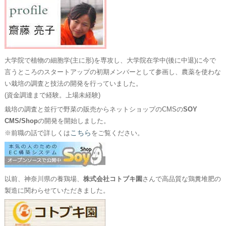
大学院で植物の細胞学(主に形)を専攻し、大学院在学中(後に中退)に今で
言うところのスタートアップの初期メンバーとして参画し、農薬を使わな
い栽培の調査と技法の開発を行っていました。
(資金調達まで経験。上場未経験)
栽培の調査と並行で野菜の販売からネットショップのCMSの
SOY
CMS/Shop
の開発を開始しました。
こちら
※前職の話で詳しくは
をご覧ください。
以前、神奈川県の養鶏場、
株式会社コトブキ園
さんで高品質な鶏糞堆肥の
製造に関わらせていただきました。