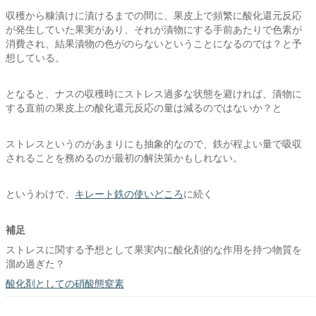
収穫から糠漬けに漬けるまでの間に、果皮上で頻繁に酸化還元反応
が発生していた果実があり、それが漬物にする手前あたりで色素が
消費され、結果漬物の色がのらないということになるのでは？と予
想している。
となると、ナスの収穫時にストレス過多な状態を避ければ、漬物に
する直前の果皮上の酸化還元反応の量は減るのではないか？と
ストレスというのがあまりにも抽象的なので、鉄が程よい量で吸収
されることを務めるのが最初の解決策かもしれない。
というわけで、
キレート鉄の使いどころ
に続く
補足
ストレスに関する予想として果実内に酸化剤的な作用を持つ物質を
溜め過ぎた？
酸化剤としての硝酸態窒素