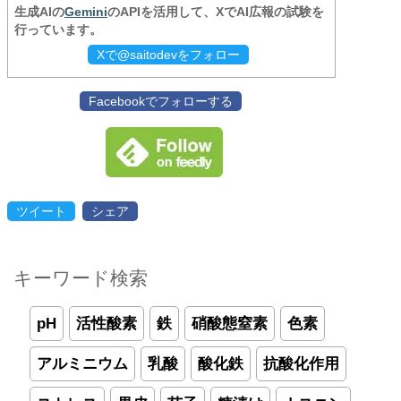
生成AIの
Gemini
のAPIを活用して、XでAI広報の試験を
行っています。
Xで@saitodevをフォロー
Facebookでフォローする
ツイート
シェア
キーワード検索
pH
活性酸素
鉄
硝酸態窒素
色素
アルミニウム
乳酸
酸化鉄
抗酸化作用