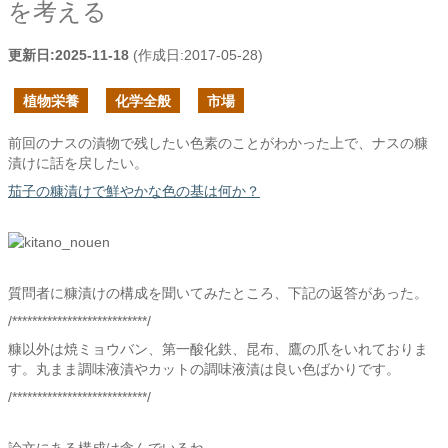
を考える
更新日:
2025-11-18
(作成日:
2017-05-28
)
植物栄養
化学全般
市場
前回のナスの漬物で残したい色素のことがわかった上で、ナスの糠
漬けに話を戻したい。
茄子の糠漬けで鮮やかな色の基は何か？
質問者に糠漬けの構成を聞いてみたところ、下記の返答があった。
/***************************/
糠以外は焼ミョウバン、第一酸化鉄、昆布、鷹の爪をいれておりま
す。丸まま調味液漬やカットの調味液漬は良い色ばかりです。
/***************************/