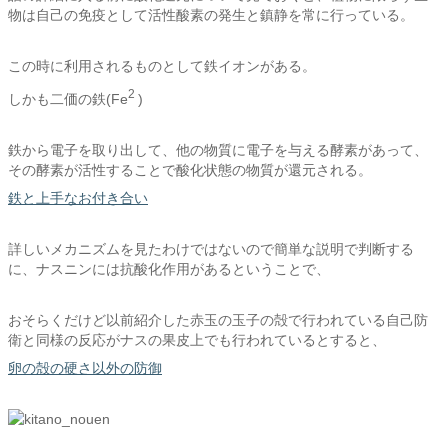
物は自己の免疫として活性酸素の発生と鎮静を常に行っている。
この時に利用されるものとして鉄イオンがある。
2
しかも二価の鉄(Fe
)
鉄から電子を取り出して、他の物質に電子を与える酵素があって、
その酵素が活性することで酸化状態の物質が還元される。
鉄と上手なお付き合い
詳しいメカニズムを見たわけではないので簡単な説明で判断する
に、ナスニンには抗酸化作用があるということで、
おそらくだけど以前紹介した赤玉の玉子の殻で行われている自己防
衛と同様の反応がナスの果皮上でも行われているとすると、
卵の殻の硬さ以外の防御