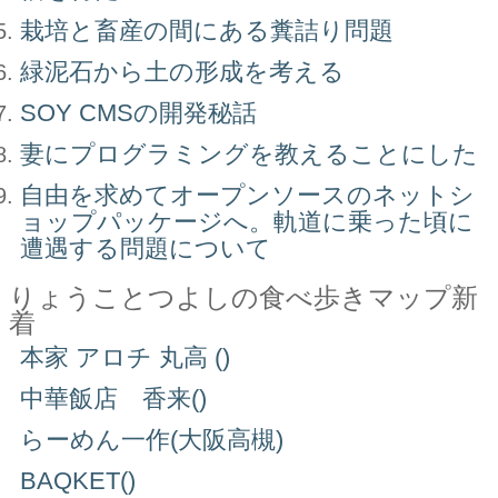
栽培と畜産の間にある糞詰り問題
緑泥石から土の形成を考える
SOY CMSの開発秘話
妻にプログラミングを教えることにした
自由を求めてオープンソースのネットシ
ョップパッケージへ。軌道に乗った頃に
遭遇する問題について
りょうことつよしの食べ歩きマップ新
着
本家 アロチ 丸高 ()
中華飯店 香来()
らーめん一作(大阪高槻)
BAQKET()