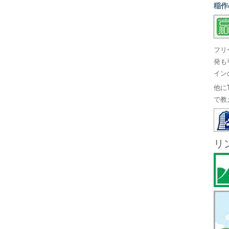
稲作
フリ
発も
イン
他に
で教
リ