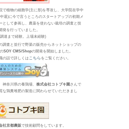
院で植物の細胞学(主に形)を専攻し、大学院在学中
に中退)に今で言うところのスタートアップの初期メ
ーとして参画し、農薬を使わない栽培の調査と技
開発を行っていました。
金調達まで経験。上場未経験)
の調査と並行で野菜の販売からネットショップの
Sの
SOY CMS/Shop
の開発を開始しました。
こちら
職の話で詳しくは
をご覧ください。
、神奈川県の養鶏場、
株式会社コトブキ園
さんで
質な鶏糞堆肥の製造に関わらせていただきまし
会社京都農販
で技術顧問をしています。