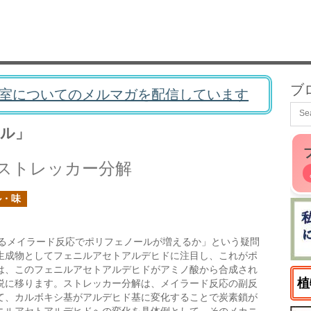
ブ
室についてのメルマガを配信しています
ル」
ストレッカー分解
ル・味
るメイラード反応でポリフェノールが増えるか」という疑問
生成物としてフェニルアセトアルデヒドに注目し、これがポ
は、このフェニルアセトアルデヒドがアミノ酸から合成され
植
説に移ります。ストレッカー分解は、メイラード反応の副反
て、カルボキシ基がアルデヒド基に変化することで炭素鎖が