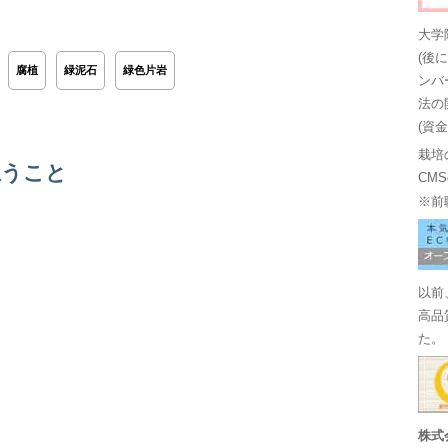
大学
(後
腐植
緑泥石
緑色片岩
ンバ
法の
(資
栽培
思うこと
CM
※前
以前
高品
た。
株式