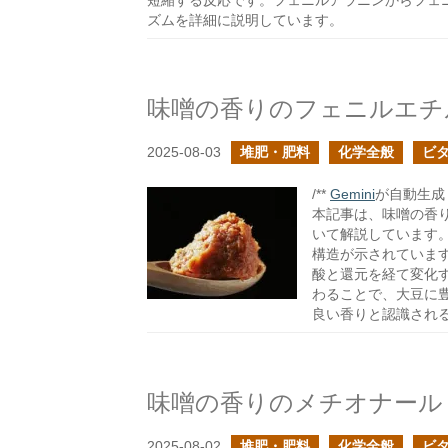
短縮する反応です。フェニルアラニンからフェ
ズムを詳細に説明しています。
味噌の香りのフェニルエチ
2025-08-03
堆肥・肥料
化学全般
ビ
/**
Gemini
が自動生成し
本記事は、味噌の香
いて解説しています
構造が示されていま
酸と還元を経て変化
わることで、大豆に
良い香りと認識され
味噌の香りのメチオナール
2025-08-02
堆肥・肥料
化学全般
ビ