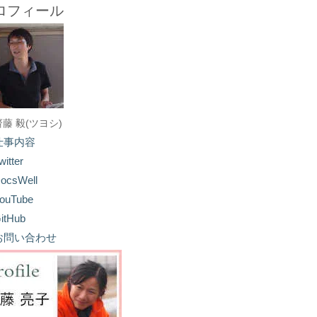
ロフィール
齋藤 毅(ツヨシ)
仕事内容
witter
ocsWell
ouTube
itHub
お問い合わせ