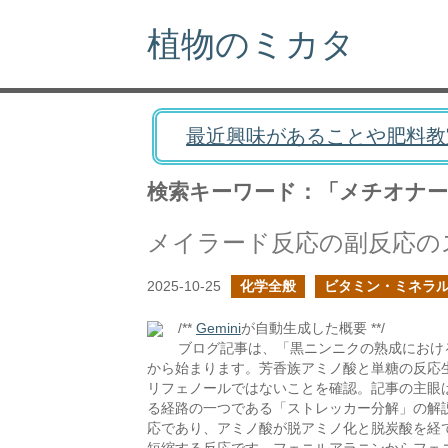
植物のミカタ
最近興味があることや肥料教
検索キーワード：「メチオナー
メイラード反応の副反応の
2025-10-25
化学全般
ビタミン・ミネラ
/**
Gemini
が自動生成した概要 **/
ブログ記事は、「黒ニンニクの熟成におけ
から始まります。芳香族アミノ酸と単糖の反応
リフェノールではないことを確認。記事の主眼
る経路の一つである「ストレッカー分解」の解
応であり、アミノ酸が脱アミノ化と脱炭酸を経