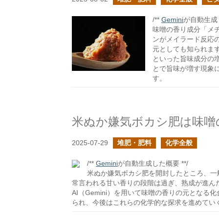
/**
Gemini
が自動生成し
味噌の香り成分「メ
ンがメイラード反応
元としても知られま
といった旨味成分の
とで旨味が増す現象
す。
米ぬか嫌気ボカシ肥は味噌
2025-07-29
堆肥・肥料
化学全般
/**
Gemini
が自動生成した概要 **/
米ぬか嫌気ボカシ肥を開封したところ、一
常言われる甘い香りの段階は過ぎ、熟成が進ん
AI（Gemini）を用いて味噌の香りの元とな
られ、今後はこれらの化学的な探求を進めてい