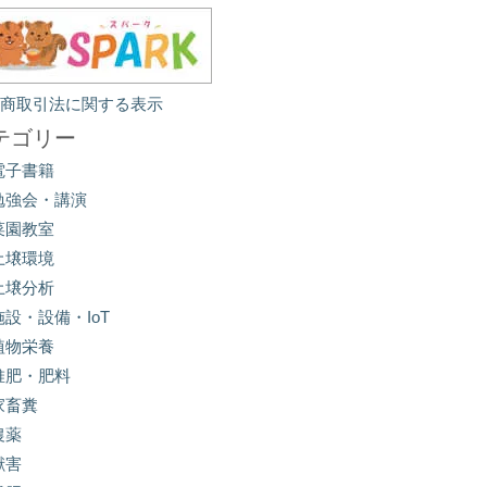
定商取引法に関する表示
テゴリー
電子書籍
勉強会・講演
菜園教室
土壌環境
土壌分析
施設・設備・IoT
植物栄養
堆肥・肥料
家畜糞
農薬
獣害