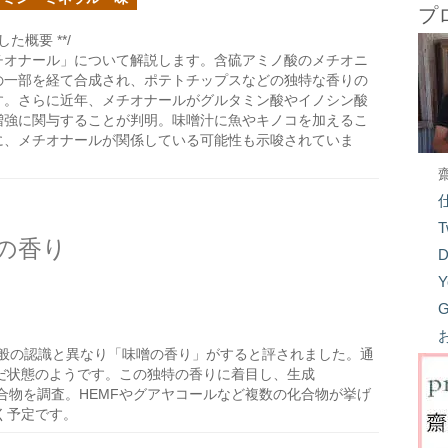
プ
た概要 **/
チオナール」について解説します。含硫アミノ酸のメチオニ
の一部を経て合成され、ポテトチップスなどの独特な香りの
す。さらに近年、メチオナールがグルタミン酸やイノシン酸
増強に関与することが判明。味噌汁に魚やキノコを加えるこ
に、メチオナールが関係している可能性も示唆されていま
T
の香り
D
Y
G
般の認識と異なり「味噌の香り」がすると評されました。通
だ状態のようです。この独特の香りに着目し、生成
る化合物を調査。HEMFやグアヤコールなど複数の化合物が挙げ
く予定です。