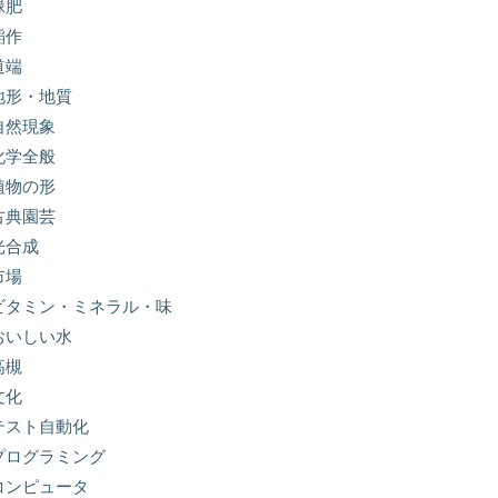
緑肥
稲作
道端
地形・地質
自然現象
化学全般
植物の形
古典園芸
光合成
市場
ビタミン・ミネラル・味
おいしい水
高槻
文化
テスト自動化
プログラミング
コンピュータ