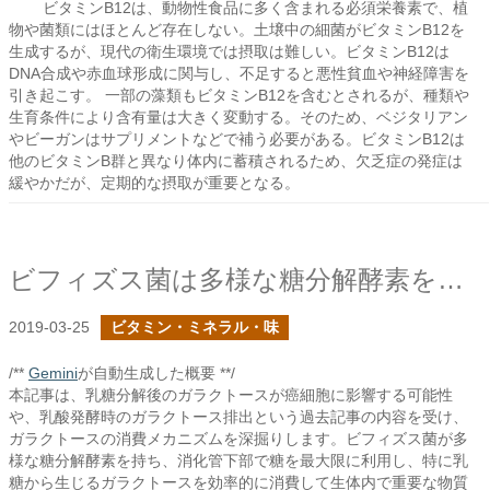
ビタミンB12は、動物性食品に多く含まれる必須栄養素で、植
物や菌類にはほとんど存在しない。土壌中の細菌がビタミンB12を
生成するが、現代の衛生環境では摂取は難しい。ビタミンB12は
DNA合成や赤血球形成に関与し、不足すると悪性貧血や神経障害を
引き起こす。 一部の藻類もビタミンB12を含むとされるが、種類や
生育条件により含有量は大きく変動する。そのため、ベジタリアン
やビーガンはサプリメントなどで補う必要がある。ビタミンB12は
他のビタミンB群と異なり体内に蓄積されるため、欠乏症の発症は
緩やかだが、定期的な摂取が重要となる。
ビフィズス菌は多様な糖分解酵素を持つ
2019-03-25
ビタミン・ミネラル・味
/**
Gemini
が自動生成した概要 **/
本記事は、乳糖分解後のガラクトースが癌細胞に影響する可能性
や、乳酸発酵時のガラクトース排出という過去記事の内容を受け、
ガラクトースの消費メカニズムを深掘りします。ビフィズス菌が多
様な糖分解酵素を持ち、消化管下部で糖を最大限に利用し、特に乳
糖から生じるガラクトースを効率的に消費して生体内で重要な物質