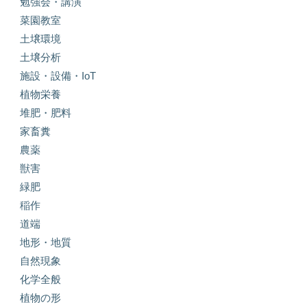
勉強会・講演
菜園教室
土壌環境
土壌分析
施設・設備・IoT
植物栄養
堆肥・肥料
家畜糞
農薬
獣害
緑肥
稲作
道端
地形・地質
自然現象
化学全般
植物の形