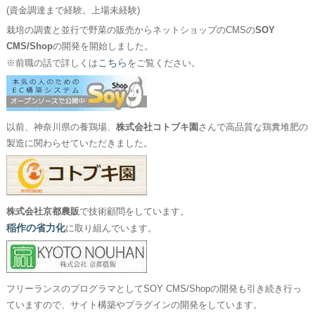
(資金調達まで経験。上場未経験)
栽培の調査と並行で野菜の販売からネットショップのCMSの
SOY
CMS/Shop
の開発を開始しました。
こちら
※前職の話で詳しくは
をご覧ください。
以前、神奈川県の養鶏場、
株式会社コトブキ園
さんで高品質な鶏糞堆肥の
製造に関わらせていただきました。
株式会社京都農販
で技術顧問をしています。
稲作の省力化
に取り組んでいます。
フリーランスのプログラマとしてSOY CMS/Shopの開発も引き続き行っ
ていますので、サイト構築やプラグインの開発をしています。