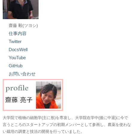
齋藤 毅(ツヨシ)
仕事内容
Twitter
DocsWell
YouTube
GitHub
お問い合わせ
大学院で植物の細胞学(主に形)を専攻し、大学院在学中(後に中退)に今で
言うところのスタートアップの初期メンバーとして参画し、農薬を使わな
い栽培の調査と技法の開発を行っていました。