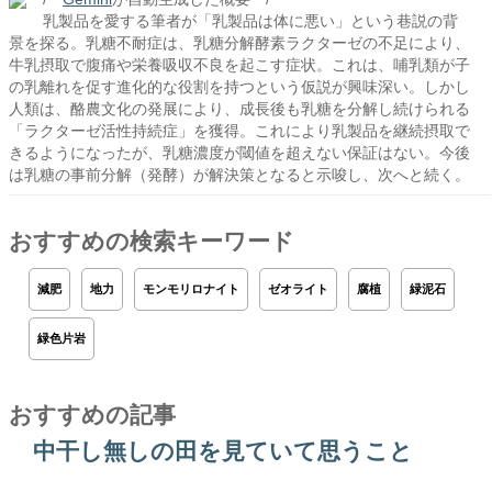
乳製品を愛する筆者が「乳製品は体に悪い」という巷説の背
景を探る。乳糖不耐症は、乳糖分解酵素ラクターゼの不足により、
牛乳摂取で腹痛や栄養吸収不良を起こす症状。これは、哺乳類が子
の乳離れを促す進化的な役割を持つという仮説が興味深い。しかし
人類は、酪農文化の発展により、成長後も乳糖を分解し続けられる
「ラクターゼ活性持続症」を獲得。これにより乳製品を継続摂取で
きるようになったが、乳糖濃度が閾値を超えない保証はない。今後
は乳糖の事前分解（発酵）が解決策となると示唆し、次へと続く。
おすすめの検索キーワード
減肥
地力
モンモリロナイト
ゼオライト
腐植
緑泥石
緑色片岩
おすすめの記事
中干し無しの田を見ていて思うこと