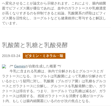
へ変化させることが論文から示唆されます。これにより、腸内細菌
叢でビフィズス菌が優位であれば、血中のガラクトースや乳糖濃度
が高くなりすぎるのを抑制できると結論。乳酸菌系の摂取はビフィ
ズス菌を活性化し、ヨーグルトなども健康維持に寄与すると解説し
ています。
乳酸菌と乳糖と乳酸発酵
2019-03-24
ビタミン・ミネラル・味
/**
Gemini
が自動生成した概要 **/
牛乳に含まれる乳糖は、体内で分解されるとグルコースとガ
ラクトースになる。ヨーグルトは乳酸菌によって乳糖が分解されて
いるかという疑問に対し、乳酸菌（ブルガリア菌）は乳糖をグルコ
ースとガラクトースに分解し、グルコースを乳酸発酵に使い、ガラ
クトースは排出する。つまり、ヨーグルトでは乳糖は減るが、ガラ
クトースは残留する。 残留ガラクトースを消費する菌がヨーグル
ト内、もしくは腸内細菌叢にいるのかが次の焦点となる。