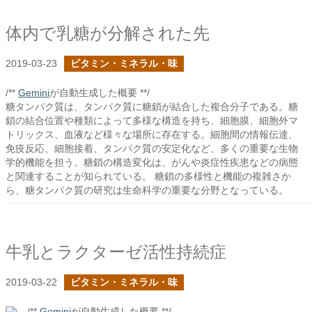
体内で乳糖が分解された先
2019-03-23
ビタミン・ミネラル・味
/**
Gemini
が自動生成した概要 **/
糖タンパク質は、タンパク質に糖鎖が結合した複合分子である。糖
鎖の結合位置や種類によって多様な構造を持ち、細胞膜、細胞外マ
トリックス、血液など様々な場所に存在する。細胞間の情報伝達、
免疫反応、細胞接着、タンパク質の安定化など、多くの重要な生物
学的機能を担う。糖鎖の構造変化は、がんや炎症性疾患などの病態
と関連することが知られている。 糖鎖の多様性と機能の複雑さか
ら、糖タンパク質の研究は生命科学の重要な分野となっている。
牛乳とラクターゼ活性持続症
2019-03-22
ビタミン・ミネラル・味
/**
Gemini
が自動生成した概要 **/