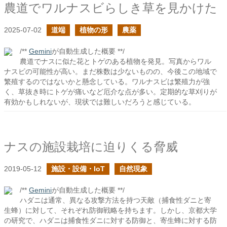
農道でワルナスビらしき草を見かけた
2025-07-02
道端
植物の形
農薬
/**
Gemini
が自動生成した概要 **/
農道でナスに似た花とトゲのある植物を発見。写真からワル
ナスビの可能性が高い。まだ株数は少ないものの、今後この地域で
繁殖するのではないかと懸念している。ワルナスビは繁殖力が強
く、草抜き時にトゲが痛いなど厄介な点が多い。定期的な草刈りが
有効かもしれないが、現状では難しいだろうと感じている。
ナスの施設栽培に迫りくる脅威
2019-05-12
施設・設備・IoT
自然現象
/**
Gemini
が自動生成した概要 **/
ハダニは通常、異なる攻撃方法を持つ天敵（捕食性ダニと寄
生蜂）に対して、それぞれ防御戦略を持ちます。しかし、京都大学
の研究で、ハダニは捕食性ダニに対する防御と、寄生蜂に対する防