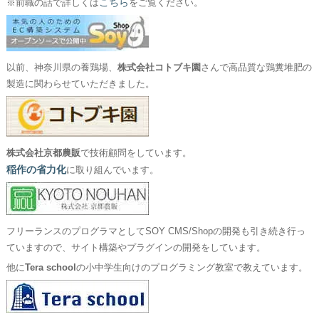
こちら
※前職の話で詳しくは
をご覧ください。
以前、神奈川県の養鶏場、
株式会社コトブキ園
さんで高品質な鶏糞堆肥の
製造に関わらせていただきました。
株式会社京都農販
で技術顧問をしています。
稲作の省力化
に取り組んでいます。
フリーランスのプログラマとしてSOY CMS/Shopの開発も引き続き行っ
ていますので、サイト構築やプラグインの開発をしています。
他に
Tera school
の小中学生向けのプログラミング教室で教えています。