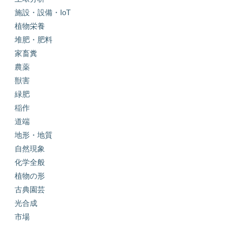
施設・設備・IoT
植物栄養
堆肥・肥料
家畜糞
農薬
獣害
緑肥
稲作
道端
地形・地質
自然現象
化学全般
植物の形
古典園芸
光合成
市場