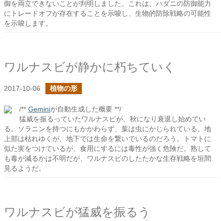
御を両立できないことが判明しました。これは、ハダニの防御能力
にトレードオフが存在することを示唆し、生物的防除戦略の可能性
を示唆します。
ワルナスビが静かに朽ちていく
2017-10-06
植物の形
/**
Gemini
が自動生成した概要 **/
猛威を振るっていたワルナスビが、秋になり衰退し始めてい
る。ソラニンを持つにもかかわらず、葉は虫にかじられている。地
上部は枯れゆくが、地下では生命を繋いでいるのだろう。トマトに
似た実をつけているが、食用にするには毒性が強く危険だ。熟して
も毒が減るかは不明だが、ワルナスビのしたたかな生存戦略を垣間
見るようだ。
ワルナスビが猛威を振るう