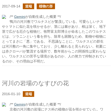
2017-09-14
道端
植物の形
/**
Gemini
が自動生成した概要 **/
鴨川の河川敷でワルナスビが繁茂している。可愛らしいナス
やトマトに似た花を咲かせるが、茎には棘があり、根は深く、地下
茎で広がる厄介な植物だ。牧野富太郎博士が命名したこのワルナス
ビは、ソラニンという毒を持ち、除草も困難なため、動物や植物に
とってまさに「悪」である。 不思議なことに、ワルナスビの群生
は河川敷の一角に集中しており、少し離れると見られない。初夏に
は赤クローバが繁茂する場所で、数年前からこの関係性は変わらな
い。ワルナスビの苦手な環境があるのか、人の努力で抑制されてい
るのか、その理由は不明だ。
河川の岩場のなすびの花
2016-01-10
道端
/**
Gemini
が自動生成した概要 **/
京都の河川敷の岩場にナス科の植物が花を咲かせていた。ワ