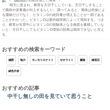
/**
Gemini
が自動生成した概要 **/
晴天に恵まれ、椎茸を天日干ししている。天日干しすること
で風味や栄養価が向上するらしい。調べてみると、風味は乾燥によ
る濃縮だけでなく、ビタミンDの絶対量が増えることが一因である
ことがわかった。ビタミンDは紫外線照射によって増加する。つま
り、椎茸が生育中にビタミンDの前駆体となる物質を蓄積していな
いと、天日干ししてもビタミンD増加の効果は期待できないと言え
る。
おすすめの検索キーワード
減肥
地力
モンモリロナイト
ゼオライト
腐植
緑泥石
緑色片岩
おすすめの記事
中干し無しの田を見ていて思うこと