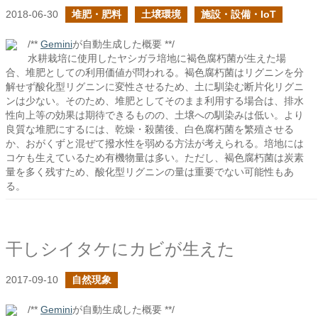
2018-06-30
堆肥・肥料
土壌環境
施設・設備・IoT
/**
Gemini
が自動生成した概要 **/
水耕栽培に使用したヤシガラ培地に褐色腐朽菌が生えた場
合、堆肥としての利用価値が問われる。褐色腐朽菌はリグニンを分
解せず酸化型リグニンに変性させるため、土に馴染む断片化リグニ
ンは少ない。そのため、堆肥としてそのまま利用する場合は、排水
性向上等の効果は期待できるものの、土壌への馴染みは低い。より
良質な堆肥にするには、乾燥・殺菌後、白色腐朽菌を繁殖させる
か、おがくずと混ぜて撥水性を弱める方法が考えられる。培地には
コケも生えているため有機物量は多い。ただし、褐色腐朽菌は炭素
量を多く残すため、酸化型リグニンの量は重要でない可能性もあ
る。
干しシイタケにカビが生えた
2017-09-10
自然現象
/**
Gemini
が自動生成した概要 **/