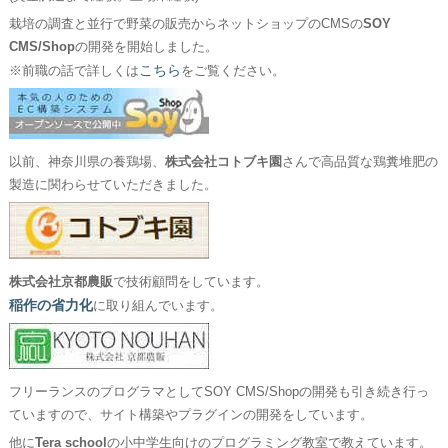
栽培の調査と並行で野菜の販売からネットショップのCMSの
SOY
CMS/Shop
の開発を開始しました。
こちら
※前職の話で詳しくは
をご覧ください。
以前、神奈川県の養鶏場、
株式会社コトブキ園
さんで高品質な鶏糞堆肥の
製造に関わらせていただきました。
株式会社京都農販
で技術顧問をしています。
稲作の省力化
に取り組んでいます。
フリーランスのプログラマとしてSOY CMS/Shopの開発も引き続き行っ
ていますので、サイト構築やプラグインの開発をしています。
他に
Tera school
の小中学生向けのプログラミング教室で教えています。