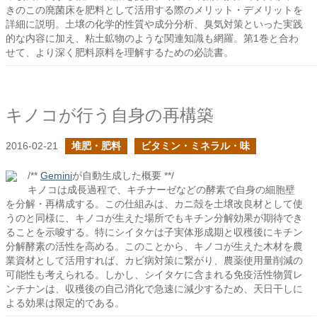
きのこの廃菌床を肥料として活用する際のメリット・デメリットを
詳細に説明。土壌の化学的性質や成分分析、臭気対策といった実践
的な内容に加え、粘土鉱物のような関連知識も網羅。第1巻と合わ
せて、より深く肥料原料を理解するための必読書。
キノコが行う自身の再構築
2016-02-21
堆肥・肥料
ビタミン・ミネラル・味
/**
Gemini
が自動生成した概要 **/
キノコは成長過程で、キチナーゼなどの酵素で自身の細胞壁
を分解・再構成する。この仕組みは、カニ殻を土壌改良材として使
うのと同様に、キノコが生えた場所でもキチン分解効果が期待でき
ることを示唆する。特にシイタケは子実体形成期と収穫後にキチン
分解酵素の活性を高める。このことから、キノコが生えた木材を農
業資材として活用すれば、カビ病対策に繋がり、農薬使用量削減の
可能性も考えられる。しかし、シイタケに含まれる免疫活性物質レ
ンチナンは、収穫後の自己消化で急速に減少するため、天日干しに
よる効果は限定的である。