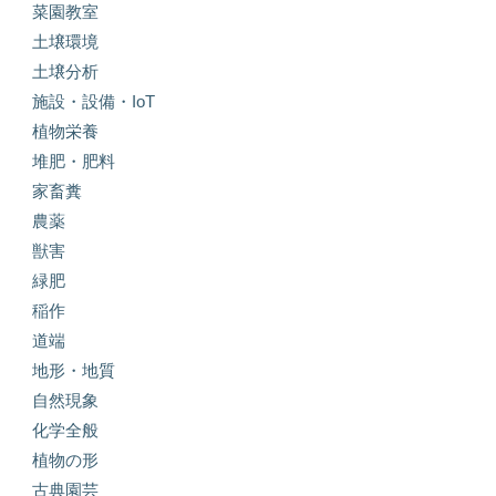
菜園教室
土壌環境
土壌分析
施設・設備・IoT
植物栄養
堆肥・肥料
家畜糞
農薬
獣害
緑肥
稲作
道端
地形・地質
自然現象
化学全般
植物の形
古典園芸