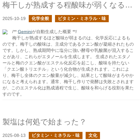
梅干しが熟成する程酸味が弱くなるのは何故だろう？
2025-10-19
化学全般
ビタミン・ミネラル・味
/**
Gemini
が自動生成した概要 **/
梅干しが熟成するほど酸味が弱まるのは、化学反応によるも
のです。梅干しの酸味は、主成分であるクエン酸が凝縮されたもの
です。しかし、熟成期間中に塩分に強い酵母や乳酸菌が混入するこ
とがあり、これらがエタノールを生成します。 生成されたエタノ
ールと梅のクエン酸がエステル化反応を起こし、酸味を持たない
「クエン酸トリエチル」という化合物が生成されます。これによ
り、梅干し全体のクエン酸量が減少し、結果として酸味がまろやか
になると考えられます。通常、梅干し作りで発酵は失敗とされます
が、このエステル化は熟成過程で生じ、酸味を和らげる役割を果た
すのです。
製塩は何処で始まった？
2025-08-13
ビタミン・ミネラル・味
文化