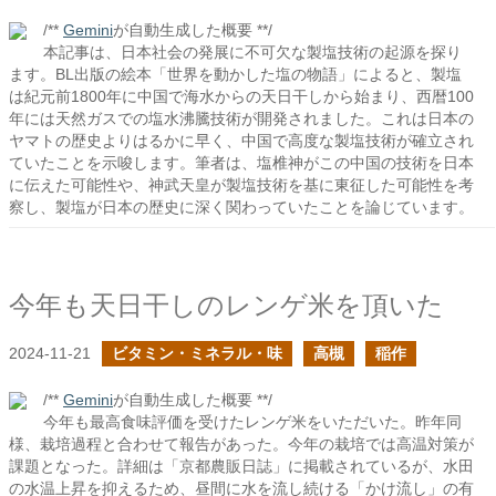
/**
Gemini
が自動生成した概要 **/
本記事は、日本社会の発展に不可欠な製塩技術の起源を探り
ます。BL出版の絵本「世界を動かした塩の物語」によると、製塩
は紀元前1800年に中国で海水からの天日干しから始まり、西暦100
年には天然ガスでの塩水沸騰技術が開発されました。これは日本の
ヤマトの歴史よりはるかに早く、中国で高度な製塩技術が確立され
ていたことを示唆します。筆者は、塩椎神がこの中国の技術を日本
に伝えた可能性や、神武天皇が製塩技術を基に東征した可能性を考
察し、製塩が日本の歴史に深く関わっていたことを論じています。
今年も天日干しのレンゲ米を頂いた
2024-11-21
ビタミン・ミネラル・味
高槻
稲作
/**
Gemini
が自動生成した概要 **/
今年も最高食味評価を受けたレンゲ米をいただいた。昨年同
様、栽培過程と合わせて報告があった。今年の栽培では高温対策が
課題となった。詳細は「京都農販日誌」に掲載されているが、水田
の水温上昇を抑えるため、昼間に水を流し続ける「かけ流し」の有