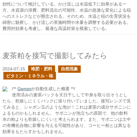
効性について検討している。かけ流しは水温低下に効果がある一
方、水資源の浪費、肥料流出の可能性、水温の急激な変化による稲
へのストレスなどが懸念される。そのため、水温と稲の生育状況を
綿密に観察し、かけ流しの実施時間や水量を調整する必要がある。
費用対効果も考慮し、最適な高温対策を模索している。
麦茶粕を接写で撮影してみたら
2024-07-15
堆肥・肥料
自然現象
ビタミン・ミネラル・味
/**
Gemini
が自動生成した概要 **/
使用済みの麦茶パックを天日干しして中身を取り出そうとし
たら、乾燥しにくくパックに張り付いていました。接写レンズで見
てみると、シャボン玉のような泡が！これは麦茶の成分サポニンに
よるものかもしれません。 サポニンが泡立ちの原因で、他の飲料
水の粕よりも乾燥しにくいと考えられます。また、サポニンは土中
の有機化合物に影響を与える可能性があり、コーヒー粕とは異なる
効果をもたらすかもしれません。