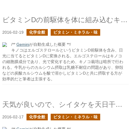
ビタミンDの前駆体を体に組み込むキノコたち
2016-02-19
化学全般
ビタミン・ミネラル・味
/**
Gemini
が自動生成した概要 **/
キノコはエルゴステロールというビタミンD前駆体を含み、日
光に当てるとビタミンDに変換される。エルゴステロールはキノコ
の細胞膜成分であり、光で変化するため、キノコ栽培は暗所で行わ
れる。牛乳からのカルシウム摂取は乳糖不耐症の問題があり、卵殻
などの炭酸カルシウムを酸で溶かしビタミンDと共に摂取する方が
効率的だと筆者は主張する。
天気が良いので、シイタケを天日干しするってよ
2016-02-17
化学全般
ビタミン・ミネラル・味