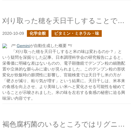
刈り取った穂を天日干しすることで味は変わるのか？
2020-10-09
化学全般
ビタミン・ミネラル・味
/**
Gemini
が自動生成した概要 **/
「刈り取った穂を天日干しすると米の味は変わるのか？」と
いう疑問を深掘りした記事。日本調理科学会の研究報告によると、
栄養価に明確な差はないものの、電子顕微鏡でデンプン粒の細胞配
置や立体的な膨らみに違いが見られました。このデンプン粒の形状
変化が炊飯時の膨潤性に影響し、官能検査では天日干し米の方が
「硬さが減り、粘り気が増す」という結果に。天日干しは、米本来
の食感を向上させ、より美味しい米へと変化させる可能性を秘めて
いることが示唆されました。米の味を左右する食感の秘密に迫る興
味深い内容です。
褐色腐朽菌のいるところではリグニンはどうなるか？