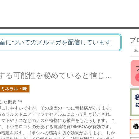
ブ
室についてのメルマガを配信しています
ゴボウには社会問題を解決する可能性を秘めていると信じている
・ミネラル・味
た概要 **/
起こしやすいですが、その原因の一つに青枯病があります。
あるラルストニア・ソラナセアルムによって引き起こされ、
トマトやナスなどのナス科植物にも被害をもたらします。 こ
植
、トウモロコシの分泌する抗菌物質DIMBOAが有効です。
菌の増殖を抑え、ゴボウへの感染を防ぐ効果があります。 しか