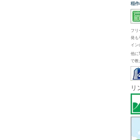
稲作
フリ
発も
イン
他に
で教
リ