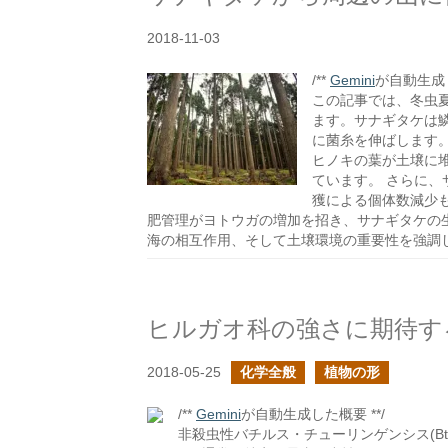
2018-11-03
/**
Gemini
が自動生成し
この記事では、冬虫
ます。サナギタケは
に菌糸を伸ばします
ヒノキの葉が土壌に
ています。 さらに
獲による個体数減少
肥管理がヨトウガの増加を招き、サナギタケの
海の相互作用、そして土壌環境の重要性を強調
ヒルガオ科の強さに期待す
2018-05-25
化学全般
植物の形
/**
Gemini
が自動生成した概要 **/
非殺虫性バチルス・チューリンゲンシス(B