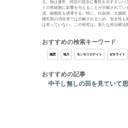
る。Btは通常、特定の昆虫に毒性を示すタンパ
トの癌細胞に影響を与えることが示唆されてい
成、細胞死を誘導する。特に、白血病、大腸癌、乳癌
哺乳類の消化管では分解されるため、安全性も
は至っていない。この研究は、新たな癌治療法
おすすめの検索キーワード
減肥
地力
モンモリロナイト
ゼオライト
おすすめの記事
中干し無しの田を見ていて