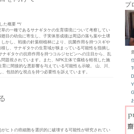
プ
た概要 **/
夏草の一種であるサナギタケの生育環境について考察してい
鱗翅目の幼虫に寄生し、子実体形成後は周辺の落ち葉や土壌
。しかし、戦後の針葉樹植林により、抗菌作用を持つスギや
堆積し、サナギタケの生育域が狭まっている可能性を指摘し
、サナギタケの抗癌作用を持つコルジセピンへの注目から、乱
も問題視されています。また、NPK主体で腐植を軽視した施
生育に間接的な悪影響を与えている可能性も示唆。 山、川、
T
し、包括的な視点を持つ必要性を訴えています。
D
Y
G
る
t)がヒトの癌細胞を選択的に破壊する可能性が研究されてい