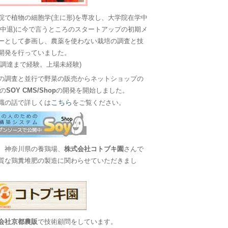
院で植物の細胞学(主に形)を専攻し、大学院在学中
に中退)に今で言うところのスタートアップの初期メ
ーとして参画し、農薬を使わない栽培の調査と技
開発を行っていました。
金調達まで経験。上場未経験)
の調査と並行で野菜の販売からネットショップの
Sの
SOY CMS/Shop
の開発を開始しました。
こちら
職の話で詳しくは
をご覧ください。
、神奈川県の養鶏場、
株式会社コトブキ園
さんで
質な鶏糞堆肥の製造に関わらせていただきまし
会社京都農販
で技術顧問をしています。