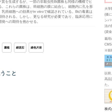
ク質を生成するが、一部の非殺虫性Bt菌株も同様の機構でヒ
る。これらの菌株は、癌細胞の膜に結合し、細胞内に孔を形
大学
細胞への効果がin vitroで確認されている。Btの毒素は
(後
期待される。しかし、更なる研究が必要であり、臨床応用に
ンバ
開発への期待を抱かせる。
法の
(資
栽培
CM
腐植
緑泥石
緑色片岩
※前
思うこと
以前
高品
た。
株式