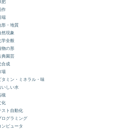
緑肥
稲作
道端
地形・地質
自然現象
化学全般
植物の形
古典園芸
光合成
市場
ビタミン・ミネラル・味
おいしい水
高槻
文化
テスト自動化
プログラミング
コンピュータ