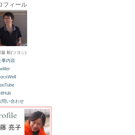
ロフィール
齋藤 毅(ツヨシ)
仕事内容
witter
ocsWell
ouTube
itHub
お問い合わせ