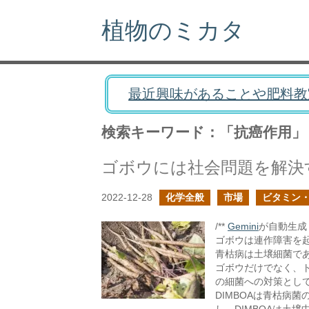
植物のミカタ
最近興味があることや肥料教
検索キーワード：「抗癌作用」
2022-12-28
化学全般
市場
ビタミン
/**
Gemini
が自動生成し
ゴボウは連作障害を
青枯病は土壌細菌で
ゴボウだけでなく、
の細菌への対策として
DIMBOAは青枯病