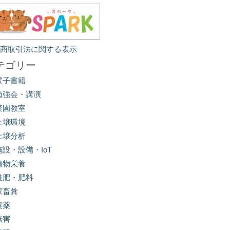
定商取引法に関する表示
テゴリー
電子書籍
勉強会・講演
菜園教室
土壌環境
土壌分析
施設・設備・IoT
植物栄養
堆肥・肥料
家畜糞
農薬
獣害