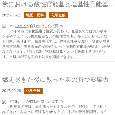
炭における酸性官能基と塩基性官能基は何だ？
2025-05-11
堆肥・肥料
化学全般
/**
Gemini
が自動生成した概要 **/
バイオ炭は炭化温度で性質が変わり、低温炭化ではカルボキ
シ基やフェノール性水酸基などの酸性官能基が多く、pHが低くな
る傾向があります。高温炭化では、酸性官能基が減り、窒素や酸素
含有官能基、炭素表面のπ電子といった塩基性官能基が増え、pHが
高くなります。特に塩基性官能基は陰イオンを吸着する特性があ
り、土壌のAECを高める効果が期待できます。
燃え尽きた後に残った灰の持つ影響力
2017-09-28
化学全般
/**
Gemini
が自動生成した概要 **/
囲炉裏の灰は、燃え残ったミネラル分で、肥料として活用さ
れてきた。灰は水に溶けるとpHを上げ、土壌の酸性度調整に役立