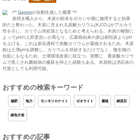
/**
Gemini
が自動生成した概要 **/
炭焼き職人から、木炭の粉末をボカシや畑に施用すると効果
的だと教わった。木炭に含まれる炭酸カリウム(K₂CO₃)がアルカリ
性を示し、カリウム供給源となるためと考えられる。木炭の種類に
よってpHの上昇度合いが異なり、広葉樹由来の炭は籾殻炭よりpH
を上げる。これは炭化過程で炭酸カリウムが凝縮されるため。木炭
粉は土壌pHを調整し、カリウムを供給するだけでなく、微生物の
住処にもなるため、土壌環境改善に役立つ。実際に、重炭酸カリウ
ムで黒ぐされ菌核病の蔓延を抑えた経験もある。木炭粉は消石灰の
代替としても利用可能。
おすすめの検索キーワード
減肥
地力
モンモリロナイト
ゼオライト
腐植
緑泥石
緑色片岩
おすすめの記事