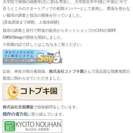
大学院で植物の細胞学(主に形)を専攻し、大学院在学中(後に中退)に今で
言うところのスタートアップの初期メンバーとして参画し、農薬を使わな
い栽培の調査と技法の開発を行っていました。
(資金調達まで経験。上場未経験)
栽培の調査と並行で野菜の販売からネットショップのCMSの
SOY
CMS/Shop
の開発を開始しました。
こちら
※前職の話で詳しくは
をご覧ください。
以前、神奈川県の養鶏場、
株式会社コトブキ園
さんで高品質な鶏糞堆肥の
製造に関わらせていただきました。
株式会社京都農販
で技術顧問をしています。
稲作の省力化
に取り組んでいます。