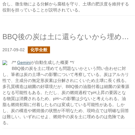
合し、微生物による分解から腐植を守り、土壌の肥沃度を維持する
役割を担っていることが説明されている。
BBQ後の炭は土に還らないから埋めてはいけないについて
2017-09-02
化学全般
/**
Gemini
が自動生成した概要 **/
BBQ後の炭を土に埋めても問題ないかという問い合わせに対
し、筆者は炭の土壌への影響について考察している。炭はアルカリ
性で、主成分の無定形炭素は分解されにくいため土壌に長く残る。
多孔質構造は細菌の好環境だが、BBQ後の油脂付着は細菌の栄養源
となる可能性もある。ただし、炭の燃焼過程でpH上昇の要因とな
る物質は消費されるため、pHへの影響は少ないと考えられる。油
脂も燃焼初期に付着したものは変成している可能性がある。しか
し、炭の構造や燃焼後の状態が不明なため、現時点では明確な回答
は難しい。いずれにせよ、燃焼中の炭を土に埋めるのは危険であ
る。