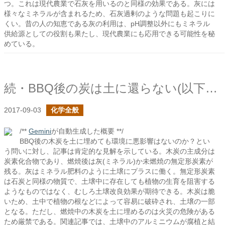
つ。これは現代農業で石灰を用いるのと同様の効果である。灰には
様々なミネラルが含まれるため、石灰過剰のような問題も起こりに
くい。昔の人の知恵である灰の利用は、pH調整以外にもミネラル
供給源としての役割も果たし、現代農業にも応用できる可能性を秘
めている。
続・BBQ後の炭は土に還らない(以下省略)
2017-09-03
化学全般
/**
Gemini
が自動生成した概要 **/
BBQ後の木炭を土に埋めても環境に悪影響はないのか？とい
う問いに対し、記事は肯定的な見解を示している。木炭の主成分は
炭素化合物であり、燃焼後は灰(ミネラル)か未燃焼の無定形炭素が
残る。灰はミネラル肥料のように土壌にプラスに働く。無定形炭素
は石炭と同様の物質で、土壌中に存在しても植物の生育を阻害する
ようなものではなく、むしろ土壌改良効果が期待できる。木炭は脆
いため、土中で植物の根などによって容易に破砕され、土壌の一部
となる。ただし、燃焼中の木炭を土に埋めるのは火災の危険がある
ため厳禁である。関連記事では、土壌中のアルミニウムが腐植と結