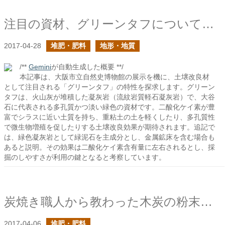
注目の資材、グリーンタフについて知ろう
2017-04-28
堆肥・肥料
地形・地質
/**
Gemini
が自動生成した概要 **/
本記事は、大阪市立自然史博物館の展示を機に、土壌改良材
として注目される「グリーンタフ」の特性を探求します。グリーン
タフは、火山灰が堆積した凝灰岩（流紋岩質軽石凝灰岩）で、大谷
石に代表される多孔質かつ淡い緑色の資材です。二酸化ケイ素が豊
富でシラスに近い土質を持ち、重粘土の土を軽くしたり、多孔質性
で微生物増殖を促したりする土壌改良効果が期待されます。追記で
は、緑色凝灰岩として緑泥石を主成分とし、金属鉱床を含む場合も
あると説明。その効果は二酸化ケイ素含有量に左右されるとし、採
掘のしやすさが利用の鍵となると考察しています。
炭焼き職人から教わった木炭の粉末のこと
2017-04-06
堆肥・肥料