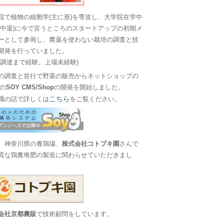
院で植物の細胞学(主に形)を専攻し、大学院在学中
に中退)に今で言うところのスタートアップの初期メ
ーとして参画し、農薬を使わない栽培の調査と技
開発を行っていました。
金調達まで経験。上場未経験)
の調査と並行で野菜の販売からネットショップの
Sの
SOY CMS/Shop
の開発を開始しました。
こちら
職の話で詳しくは
をご覧ください。
、神奈川県の養鶏場、
株式会社コトブキ園
さんで
質な鶏糞堆肥の製造に関わらせていただきまし
会社京都農販
で技術顧問をしています。