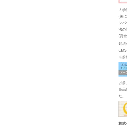
大学
(後
ンバ
法の
(資
栽培
CM
※前
以前
高品
た。
株式