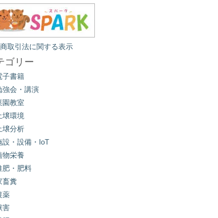
定商取引法に関する表示
テゴリー
電子書籍
勉強会・講演
菜園教室
土壌環境
土壌分析
施設・設備・IoT
植物栄養
堆肥・肥料
家畜糞
農薬
獣害