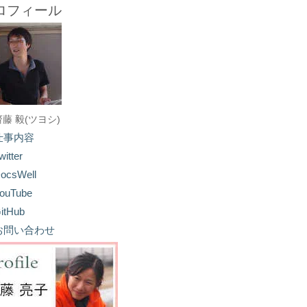
ロフィール
齋藤 毅(ツヨシ)
仕事内容
witter
ocsWell
ouTube
itHub
お問い合わせ