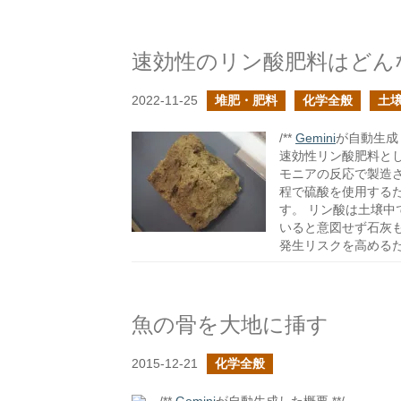
速効性のリン酸肥料はどん
2022-11-25
堆肥・肥料
化学全般
土
/**
Gemini
が自動生成し
速効性リン酸肥料と
モニアの反応で製造
程で硫酸を使用する
す。 リン酸は土壌
いると意図せず石灰
発生リスクを高める
魚の骨を大地に挿す
2015-12-21
化学全般