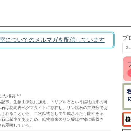
ブ
室についてのメルマガを配信しています
た概要 **/
る記事。生物由来説に加え、トリプル石という鉱物由来の可
ル石は花崗岩ペグマタイトに存在し、リン鉱石の主成分であ
見されることから、二次鉱物として生成された可能性を示
植
ル石は希少であるため、鉱物由来のリン酸は生物に吸収さ
性も示唆している。