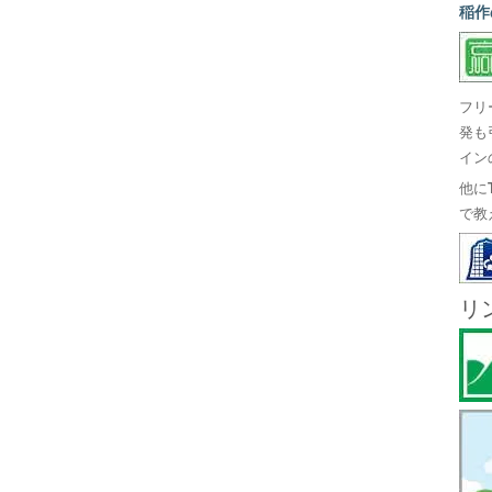
稲作
フリ
発も
イン
他に
で教
リ