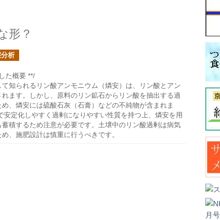
な形？
壌分析
た概要 **/
して知られるリン酸アンモニウム（燐安）は、リン酸とアン
されます。しかし、原料のリン鉱石からリン酸を抽出する過
ため、燐安には硫酸石灰（石膏）などの不純物が含まれま
中で安定化しやすく過剰になりやすい性質を持つ上、燐安を用
も蓄積するため注意が必要です。土壌中のリン酸過剰は病気
ため、施肥設計は慎重に行うべきです。