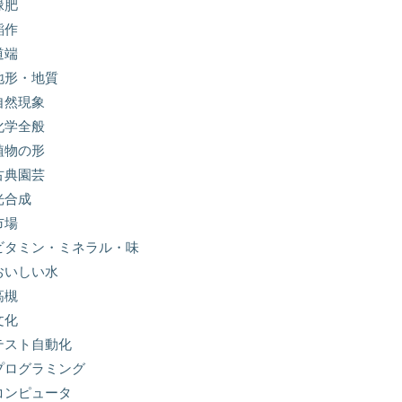
緑肥
稲作
道端
地形・地質
自然現象
化学全般
植物の形
古典園芸
光合成
市場
ビタミン・ミネラル・味
おいしい水
高槻
文化
テスト自動化
プログラミング
コンピュータ