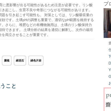
プ
育に悪影響が出る可能性があるため注意が必要です。リン酸
引き起こし、生育不良や奇形につながる可能性があります。
問題を引き起こす可能性も。 対策としては、リン酸吸収量の
効です。土壌pHの調整も重要で、適切なpH範囲を維持する
す。さらに、堆肥などの有機物施用は、土壌のリン酸保持力
期待できます。 土壌分析の結果を適切に解釈し、次作の栽培
全を両立させることが重要です。
T
腐植
緑泥石
緑色片岩
D
Y
G
思うこと