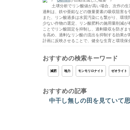
/**
Gemini
が自動生成した概要 **/
土壌分析でリン酸値が高い場合、次作の生
過剰は、鉄や亜鉛などの微量要素の吸収阻害を
また、リン酸過多は水質汚染にも繋がり、環境
少ない作物の選定、リン酸肥料の施用量削減が有
ことでリン酸固定を抑制し、過剰吸収を防ぎま
を高め、過剰なリン酸の流出を抑制する効果が
計画に反映させることで、健全な生育と環境保
おすすめの検索キーワード
減肥
地力
モンモリロナイト
ゼオライト
おすすめの記事
中干し無しの田を見ていて