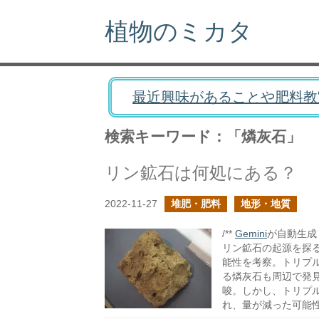
植物のミカタ
最近興味があることや肥料教
検索キーワード：「燐灰石」
リン鉱石は何処にある？
2022-11-27
堆肥・肥料
地形・地質
/**
Gemini
が自動生成し
リン鉱石の起源を探
能性を考察。トリプ
る燐灰石も周辺で発
唆。しかし、トリプ
れ、量が減った可能