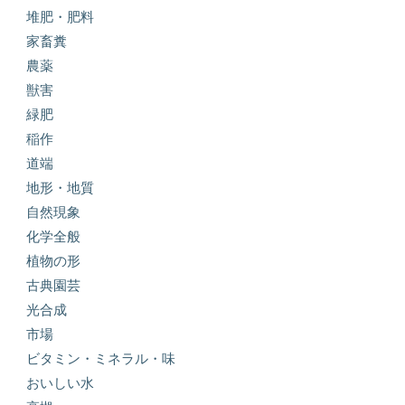
堆肥・肥料
家畜糞
農薬
獣害
緑肥
稲作
道端
地形・地質
自然現象
化学全般
植物の形
古典園芸
光合成
市場
ビタミン・ミネラル・味
おいしい水