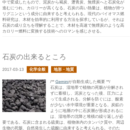
中で変成したもので、泥炭から褐炭、瀝青炭、無煙炭へと石炭化が
進むにつれ、カロリーが高くなる。石炭の高い熱量は、植物が持つ
リグニンという成分に由来すると考えられる。現代のバイオマス燃
料研究は、木材を効率的に利用する方法を探求しているが、それは
石炭の成り立ちを理解することで、木材を高速で無煙炭のような高
カロリー燃料に変換する技術へのロマンを感じさせる。
石炭の出来るところ
2017-03-13
化学全般
地形・地質
/**
Gemini
が自動生成した概要 **/
石炭は、湿地帯で植物の死骸が分解され
ずに蓄積し、泥炭となった後、圧力によ
って生成される。分解を防ぐには、酸素
が少ない水中環境が重要となる。炭鉱の
ように地層の中に石炭層が形成されるに
は、湿地帯の沈降と堆積の繰り返しが必
要である。石炭に含まれる硫黄は、植物体内のタンパク質や、周辺
生物の死骸、自然発生した硫酸に由来すると考えられる。そのた