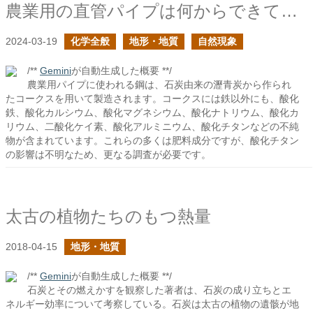
農業用の直管パイプは何からできている？３
2024-03-19
化学全般
地形・地質
自然現象
/**
Gemini
が自動生成した概要 **/
農業用パイプに使われる鋼は、石炭由来の瀝青炭から作られ
たコークスを用いて製造されます。コークスには鉄以外にも、酸化
鉄、酸化カルシウム、酸化マグネシウム、酸化ナトリウム、酸化カ
リウム、二酸化ケイ素、酸化アルミニウム、酸化チタンなどの不純
物が含まれています。これらの多くは肥料成分ですが、酸化チタン
の影響は不明なため、更なる調査が必要です。
太古の植物たちのもつ熱量
2018-04-15
地形・地質
/**
Gemini
が自動生成した概要 **/
石炭とその燃えかすを観察した著者は、石炭の成り立ちとエ
ネルギー効率について考察している。石炭は太古の植物の遺骸が地