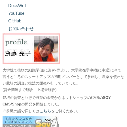
DocsWell
YouTube
GitHub
お問い合わせ
大学院で植物の細胞学(主に形)を専攻し、大学院在学中(後に中退)に今で
言うところのスタートアップの初期メンバーとして参画し、農薬を使わな
い栽培の調査と技法の開発を行っていました。
(資金調達まで経験。上場未経験)
栽培の調査と並行で野菜の販売からネットショップのCMSの
SOY
CMS/Shop
の開発を開始しました。
こちら
※前職の話で詳しくは
をご覧ください。