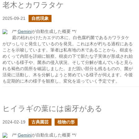
老木とカワラタケ
2025-09-21
自然現象
/**
Gemini
が自動生成した概要 **/
庭の枯れかけたカエデの木に、白色腐朽菌であるカワラタケ
がびっしりと発生しているのを発見。これは木が朽ちる過程にある
ことを示唆しています。筆者は私有地の木であることから、樹皮を
めくって内部を詳細に観察。樹皮の下で新たな子実体が形成され始
めている様子や、菌糸の侵入状況、そして分解が進んでいると見ら
れる褐色の箇所を確認しました。まだ固い部分も残るものの、菌が
活発に活動し、木を分解しようと努めている様子が伺えます。今後
も定期的に木の様子を観察し、変化を追っていく予定です。
ヒイラギの葉には歯牙がある
2024-02-19
古典園芸
植物の形
/**
Gemini
が自動生成した概要 **/