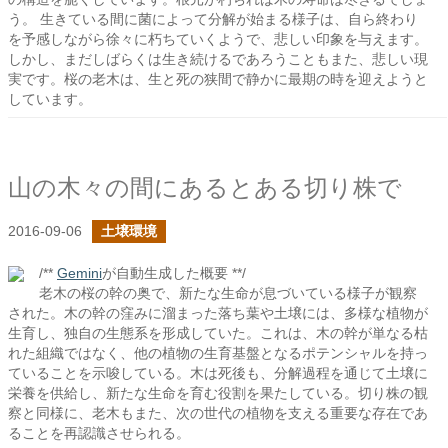
う。 生きている間に菌によって分解が始まる様子は、自ら終わり
を予感しながら徐々に朽ちていくようで、悲しい印象を与えます。
しかし、まだしばらくは生き続けるであろうこともまた、悲しい現
実です。桜の老木は、生と死の狭間で静かに最期の時を迎えようと
しています。
山の木々の間にあるとある切り株で
2016-09-06
土壌環境
/**
Gemini
が自動生成した概要 **/
老木の桜の幹の奥で、新たな生命が息づいている様子が観察
された。木の幹の窪みに溜まった落ち葉や土壌には、多様な植物が
生育し、独自の生態系を形成していた。これは、木の幹が単なる枯
れた組織ではなく、他の植物の生育基盤となるポテンシャルを持っ
ていることを示唆している。木は死後も、分解過程を通じて土壌に
栄養を供給し、新たな生命を育む役割を果たしている。切り株の観
察と同様に、老木もまた、次の世代の植物を支える重要な存在であ
ることを再認識させられる。