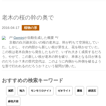
老木の桜の幹の奥で
2016-04-17
植物の形
/**
Gemini
が自動生成した概要 **/
京都の白川疎水沿いの桜の老木は、幹が朽ちて空洞化してい
た。しかし、その内部から新しい枝が芽生え、花を咲かせていた。
この枝は老木自身から発生したもので、いずれ大きく成長するだろ
う。やがて、この新しい枝が老木の幹を破り、本体となる日が来る
のだろうか？木の世代交代は、このように内側から外側を破るよう
な形で行われるのだろうか？という疑問が湧いた。
おすすめの検索キーワード
減肥
地力
モンモリロナイト
ゼオライト
腐植
緑泥石
緑色片岩