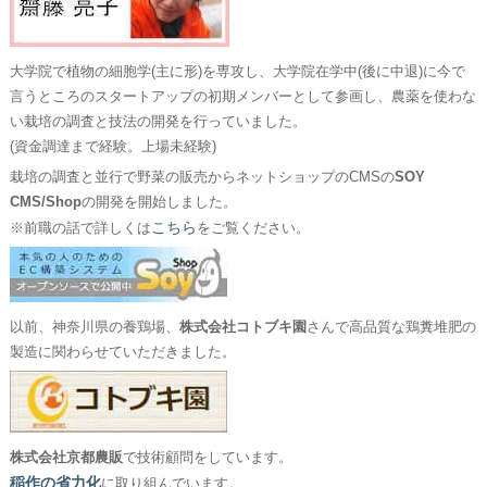
大学院で植物の細胞学(主に形)を専攻し、大学院在学中(後に中退)に今で
言うところのスタートアップの初期メンバーとして参画し、農薬を使わな
い栽培の調査と技法の開発を行っていました。
(資金調達まで経験。上場未経験)
栽培の調査と並行で野菜の販売からネットショップのCMSの
SOY
CMS/Shop
の開発を開始しました。
こちら
※前職の話で詳しくは
をご覧ください。
以前、神奈川県の養鶏場、
株式会社コトブキ園
さんで高品質な鶏糞堆肥の
製造に関わらせていただきました。
株式会社京都農販
で技術顧問をしています。
稲作の省力化
に取り組んでいます。