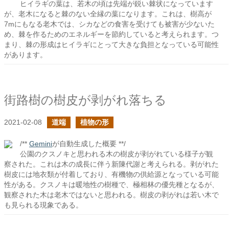
ヒイラギの葉は、若木の頃は先端が鋭い棘状になっています
が、老木になると棘のない全縁の葉になります。これは、樹高が
7mにもなる老木では、シカなどの食害を受けても被害が少ないた
め、棘を作るためのエネルギーを節約していると考えられます。つ
まり、棘の形成はヒイラギにとって大きな負担となっている可能性
があります。
街路樹の樹皮が剥がれ落ちる
2021-02-08
道端
植物の形
/**
Gemini
が自動生成した概要 **/
公園のクスノキと思われる木の樹皮が剥がれている様子が観
察された。これは木の成長に伴う新陳代謝と考えられる。剥がれた
樹皮には地衣類が付着しており、有機物の供給源となっている可能
性がある。クスノキは暖地性の樹種で、極相林の優先種となるが、
観察された木は老木ではないと思われる。樹皮の剥がれは若い木で
も見られる現象である。