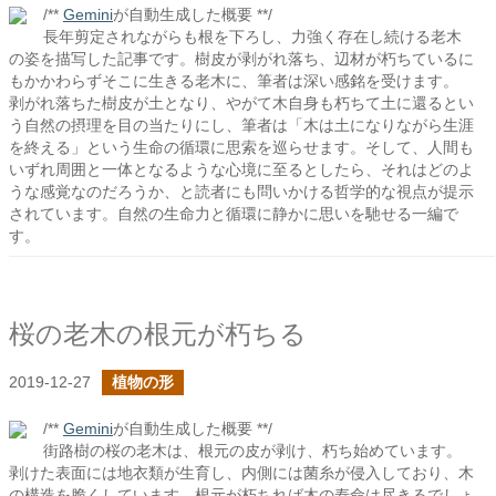
/**
Gemini
が自動生成した概要 **/
長年剪定されながらも根を下ろし、力強く存在し続ける老木
の姿を描写した記事です。樹皮が剥がれ落ち、辺材が朽ちているに
もかかわらずそこに生きる老木に、筆者は深い感銘を受けます。
剥がれ落ちた樹皮が土となり、やがて木自身も朽ちて土に還るとい
う自然の摂理を目の当たりにし、筆者は「木は土になりながら生涯
を終える」という生命の循環に思索を巡らせます。そして、人間も
いずれ周囲と一体となるような心境に至るとしたら、それはどのよ
うな感覚なのだろうか、と読者にも問いかける哲学的な視点が提示
されています。自然の生命力と循環に静かに思いを馳せる一編で
す。
桜の老木の根元が朽ちる
2019-12-27
植物の形
/**
Gemini
が自動生成した概要 **/
街路樹の桜の老木は、根元の皮が剥け、朽ち始めています。
剥けた表面には地衣類が生育し、内側には菌糸が侵入しており、木
の構造を脆くしています。根元が朽ちれば木の寿命は尽きるでしょ