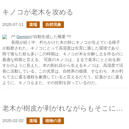
キノコが老木を攻める
2020-07-11
道端
自然現象
/**
Gemini
が自動生成した概要 **/
長雨が続く中、朽ちかけた木の幹にキノコが生えている様子
が観察された。キノコにとって高湿度は生育に適した環境であり、
雨で落ちた枝も多いこの時期は、キノコが木を分解し土を作るのに
最適な時期と言える。 写真のキノコは、まるで老木にとどめを刺
すかのように見えた。木の割れ目から生えるキノコは、高湿度で活
発に活動している。この光景は、自然界の循環、すなわち、木が朽
ちて土に還る過程を象徴していると言えるだろう。紅葉が土に還る
ように、キノコもまた、その役割を担っているのだ。
老木が樹皮が剥がれながらもそこにいる
2020-02-02
道端
植物の形