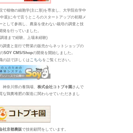
院で植物の細胞学(主に形)を専攻し、大学院在学中
に中退)に今で言うところのスタートアップの初期メ
ーとして参画し、農薬を使わない栽培の調査と技
開発を行っていました。
金調達まで経験。上場未経験)
の調査と並行で野菜の販売からネットショップの
Sの
SOY CMS/Shop
の開発を開始しました。
こちら
職の話で詳しくは
をご覧ください。
、神奈川県の養鶏場、
株式会社コトブキ園
さんで
質な鶏糞堆肥の製造に関わらせていただきまし
会社京都農販
で技術顧問をしています。