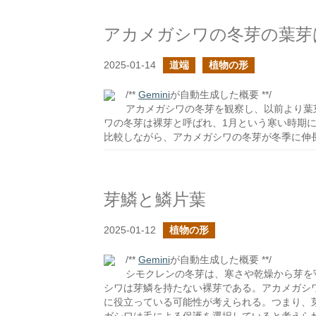
アカメガシワの冬芽の葉芽
2025-01-14
道端
植物の形
/**
Gemini
が自動生成した概要 **/
アカメガシワの冬芽を観察し、以前より葉
ワの冬芽は裸芽と呼ばれ、1月という寒い時期
比較しながら、アカメガシワの冬芽が冬季に伸
芽鱗と鱗片葉
2025-01-12
植物の形
/**
Gemini
が自動生成した概要 **/
シモクレンの冬芽は、寒さや乾燥から芽を
シワは芽鱗を持たない裸芽である。アカメガシ
に役立っている可能性が考えられる。つまり、