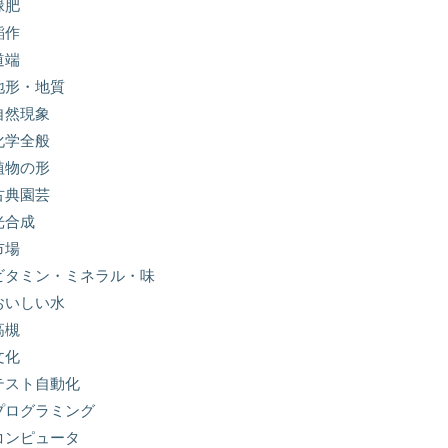
緑肥
稲作
道端
地形・地質
自然現象
化学全般
植物の形
古典園芸
光合成
市場
ビタミン・ミネラル・味
おいしい水
高槻
文化
テスト自動化
プログラミング
コンピュータ