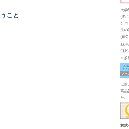
大学
思うこと
(後
ンバ
法の
(資
栽培
CM
※前
以前
高品
た。
株式