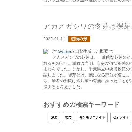
ガシワは毛による保護を選択していると考えら
アカメガシワの冬芽は裸芽
2025-01-11
植物の形
/**
Gemini
が自動生成した概要 **/
アカメガシワの冬芽は、一般的な冬芽のイ
れるものです。筆者は当初、自身が持つ冬芽の
ませんでした。しかし、千葉県立中央博物館の
認しました。裸芽とは、葉になる部分が縮こま
ら、筆者の疑問は鱗片葉の有無にあったことが
深まると考えました。
おすすめの検索キーワード
減肥
地力
モンモリロナイト
ゼオライト