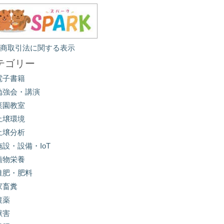
定商取引法に関する表示
テゴリー
電子書籍
勉強会・講演
菜園教室
土壌環境
土壌分析
施設・設備・IoT
植物栄養
堆肥・肥料
家畜糞
農薬
獣害