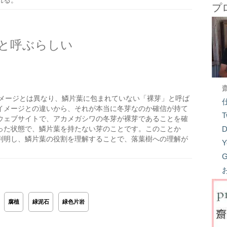
れる。
プ
と呼ぶらしい
メージとは異なり、鱗片葉に包まれていない「裸芽」と呼ば
イメージとの違いから、それが本当に冬芽なのか確信が持て
T
ウェブサイトで、アカメガシワの冬芽が裸芽であることを確
った状態で、鱗片葉を持たない芽のことです。このことか
D
判明し、鱗片葉の役割を理解することで、落葉樹への理解が
Y
G
腐植
緑泥石
緑色片岩