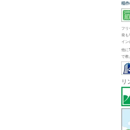
稲作
フリ
発も
イン
他に
で教
リ