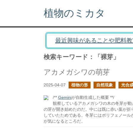
植物のミカタ
最近興味があることや肥料教
検索キーワード：「裸芽」
アカメガシワの萌芽
2025-04-07
植物の形
自然現象
光合
/**
Gemini
が自動生成した概要 **/
観察しているアカメガシワの木の冬芽が動
の芽が開き始めたのだ。中には既に赤い葉が折
していたためである。冬芽にはポリフェノール
が気になるところだ。