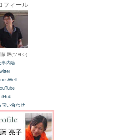
ロフィール
齋藤 毅(ツヨシ)
仕事内容
witter
ocsWell
ouTube
itHub
お問い合わせ