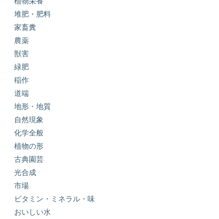
植物栄養
堆肥・肥料
家畜糞
農薬
獣害
緑肥
稲作
道端
地形・地質
自然現象
化学全般
植物の形
古典園芸
光合成
市場
ビタミン・ミネラル・味
おいしい水