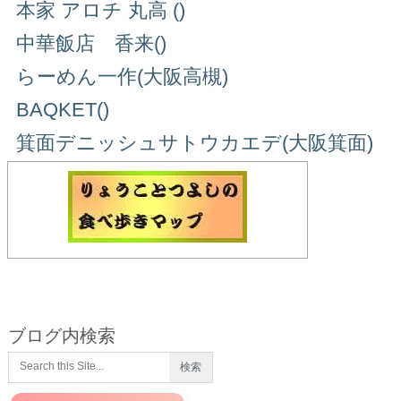
本家 アロチ 丸高 ()
中華飯店 香来()
らーめん一作(大阪高槻)
BAQKET()
箕面デニッシュサトウカエデ(大阪箕面)
ブログ内検索