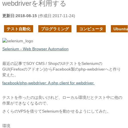
webdriverを利用する
更新日:
2018-08-15
(作成日:
2017-11-24
)
テスト自動化
プログラミング
コンピュータ
Ubuntu
Selenium - Web Browser Automation
最近の記事でSOY CMS / ShopのUIテストをSeleniumの
GUI(Firefoxのアドオン)からFacebook製のphp-webdriverへと作り
変えた。
facebook/php-webdriver: A php client for webdriver.
テストを作ったのは良いけれど、ローカル環境だとテスト中に他の
作業ができなくなるので、
さくらのVPSを借りてSeleniumを動かせるようにしてみた。
環境