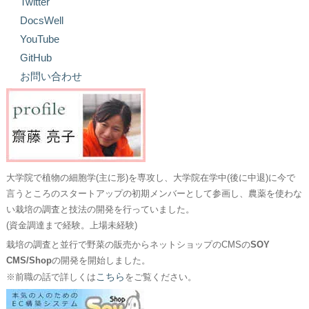
Twitter
DocsWell
YouTube
GitHub
お問い合わせ
大学院で植物の細胞学(主に形)を専攻し、大学院在学中(後に中退)に今で
言うところのスタートアップの初期メンバーとして参画し、農薬を使わな
い栽培の調査と技法の開発を行っていました。
(資金調達まで経験。上場未経験)
栽培の調査と並行で野菜の販売からネットショップのCMSの
SOY
CMS/Shop
の開発を開始しました。
こちら
※前職の話で詳しくは
をご覧ください。