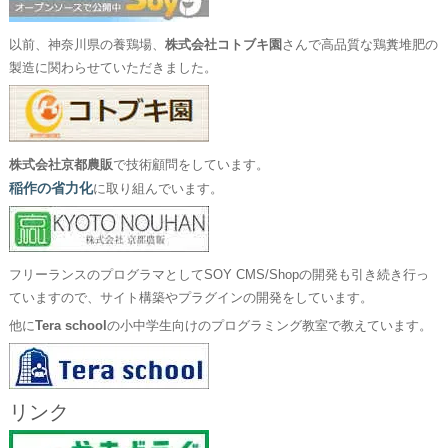
以前、神奈川県の養鶏場、
株式会社コトブキ園
さんで高品質な鶏糞堆肥の
製造に関わらせていただきました。
株式会社京都農販
で技術顧問をしています。
稲作の省力化
に取り組んでいます。
フリーランスのプログラマとしてSOY CMS/Shopの開発も引き続き行っ
ていますので、サイト構築やプラグインの開発をしています。
他に
Tera school
の小中学生向けのプログラミング教室で教えています。
リンク