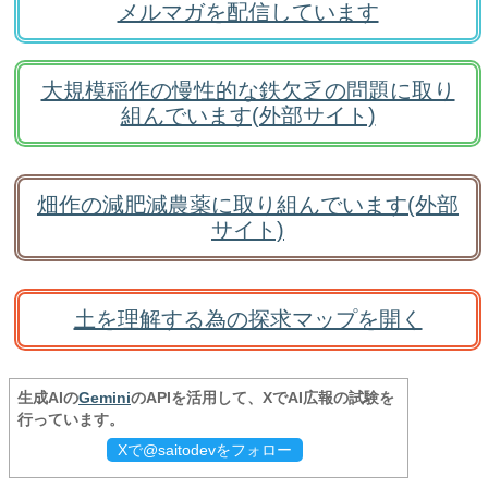
メルマガを配信しています
大規模稲作の慢性的な鉄欠乏の問題に取り
組んでいます(外部サイト)
畑作の減肥減農薬に取り組んでいます(外部
サイト)
土を理解する為の探求マップを開く
生成AIの
Gemini
のAPIを活用して、XでAI広報の試験を
行っています。
Xで@saitodevをフォロー