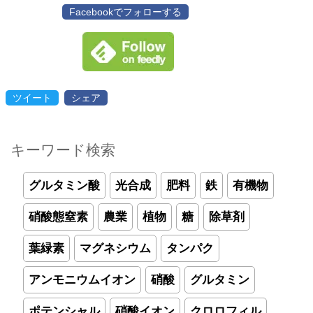
Facebookでフォローする
ツイート
シェア
キーワード検索
グルタミン酸
光合成
肥料
鉄
有機物
硝酸態窒素
農業
植物
糖
除草剤
葉緑素
マグネシウム
タンパク
アンモニウムイオン
硝酸
グルタミン
ポテンシャル
硝酸イオン
クロロフィル