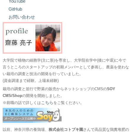
YouTube
GitHub
お問い合わせ
大学院で植物の細胞学(主に形)を専攻し、大学院在学中(後に中退)に今で
言うところのスタートアップの初期メンバーとして参画し、農薬を使わな
い栽培の調査と技法の開発を行っていました。
(資金調達まで経験。上場未経験)
栽培の調査と並行で野菜の販売からネットショップのCMSの
SOY
CMS/Shop
の開発を開始しました。
こちら
※前職の話で詳しくは
をご覧ください。
以前、神奈川県の養鶏場、
株式会社コトブキ園
さんで高品質な鶏糞堆肥の