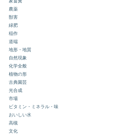
家畜糞
農薬
獣害
緑肥
稲作
道端
地形・地質
自然現象
化学全般
植物の形
古典園芸
光合成
市場
ビタミン・ミネラル・味
おいしい水
高槻
文化