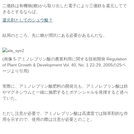
二価鉄は有機物(糖)から取り出した電子により三価鉄を還元してで
きるとするならば、
還元剤としてのシュウ酸？
結局のところ、先に糖が潤沢にある必要があるんだな。
(画像:5-アミノレブリン酸の農業利用に関する技術開発 Regulation
of Plant Growth & Development Vol. 40, No. 1 22-29, 2005の25ペ
ージより引用)
実際に、アミノレブリン酸肥料の開発元も、アミノレブリン酸は鉄
やマグネシウムと一緒に施肥するとポテンシャルを発揮すると述べ
ていた。
ただし注意が必要で、アミノレブリン酸は高濃度では除草剤的な作
用を示すので、使用の際は注意が必要とのこと。