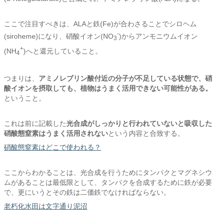
ここで注目すべきは、ALAと鉄(Fe)が合わさることでシロヘム
-
(siroheme)になり、硝酸イオン(NO
)からアンモニウムイオン
3
+
(NH
)へと還元していること。
4
つまりは、
アミノレブリン酸付近の分子が不足している状態で、
硝
酸イオンを摂取しても、
植物はうまく活用できない可能性がある。
ということ。
これは前に記載した
光合成がしっかりと行われていないと吸収した
硝酸態窒素はうまく活用されない
という内容と合致する。
硝酸態窒素はどこで使われる？
ここからわかることは、光合成を行うためにタンパクとマグネシウ
ムがあることは最低限として、タンパクを合成するために鉄が必要
で、更にいうとその鉄は二価鉄でなければならない。
老朽化水田は文字通り泥沼