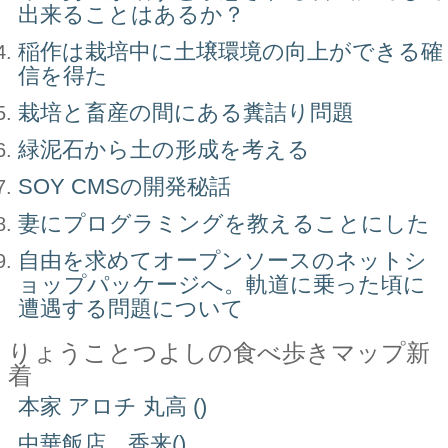
出来ることはあるか？
稲作は栽培中に土壌環境の向上ができる確
信を得た
栽培と畜産の間にある糞詰り問題
緑泥石から土の形成を考える
SOY CMSの開発秘話
妻にプログラミングを教えることにした
自由を求めてオープンソースのネットシ
ョップパッケージへ。軌道に乗った頃に
遭遇する問題について
りょうことつよしの食べ歩きマップ新
着
本家 アロチ 丸高 ()
中華飯店 香来()