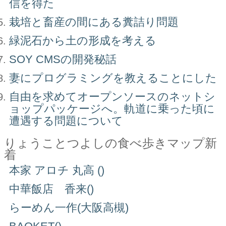
信を得た
栽培と畜産の間にある糞詰り問題
緑泥石から土の形成を考える
SOY CMSの開発秘話
妻にプログラミングを教えることにした
自由を求めてオープンソースのネットシ
ョップパッケージへ。軌道に乗った頃に
遭遇する問題について
りょうことつよしの食べ歩きマップ新
着
本家 アロチ 丸高 ()
中華飯店 香来()
らーめん一作(大阪高槻)