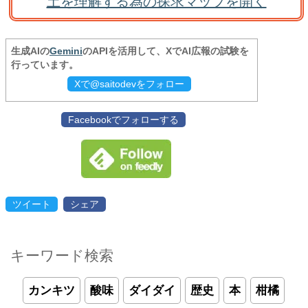
土を理解する為の探求マップを開く
生成AIの
Gemini
のAPIを活用して、XでAI広報の試験を
行っています。
Xで@saitodevをフォロー
Facebookでフォローする
ツイート
シェア
キーワード検索
カンキツ
酸味
ダイダイ
歴史
本
柑橘