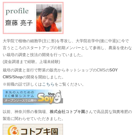
大学院で植物の細胞学(主に形)を専攻し、大学院在学中(後に中退)に今で
言うところのスタートアップの初期メンバーとして参画し、農薬を使わな
い栽培の調査と技法の開発を行っていました。
(資金調達まで経験。上場未経験)
栽培の調査と並行で野菜の販売からネットショップのCMSの
SOY
CMS/Shop
の開発を開始しました。
こちら
※前職の話で詳しくは
をご覧ください。
以前、神奈川県の養鶏場、
株式会社コトブキ園
さんで高品質な鶏糞堆肥の
製造に関わらせていただきました。