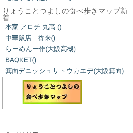
りょうことつよしの食べ歩きマップ新
着
本家 アロチ 丸高 ()
中華飯店 香来()
らーめん一作(大阪高槻)
BAQKET()
箕面デニッシュサトウカエデ(大阪箕面)