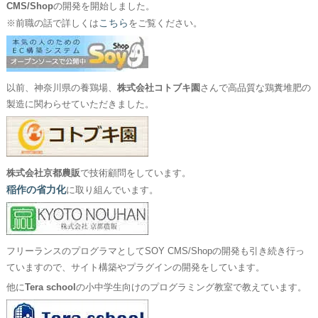
CMS/Shop
の開発を開始しました。
こちら
※前職の話で詳しくは
をご覧ください。
以前、神奈川県の養鶏場、
株式会社コトブキ園
さんで高品質な鶏糞堆肥の
製造に関わらせていただきました。
株式会社京都農販
で技術顧問をしています。
稲作の省力化
に取り組んでいます。
フリーランスのプログラマとしてSOY CMS/Shopの開発も引き続き行っ
ていますので、サイト構築やプラグインの開発をしています。
他に
Tera school
の小中学生向けのプログラミング教室で教えています。