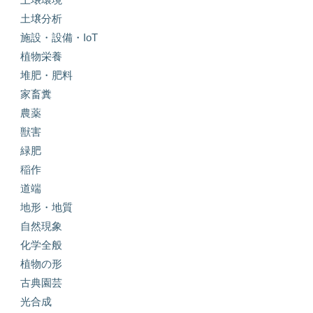
土壌分析
施設・設備・IoT
植物栄養
堆肥・肥料
家畜糞
農薬
獣害
緑肥
稲作
道端
地形・地質
自然現象
化学全般
植物の形
古典園芸
光合成