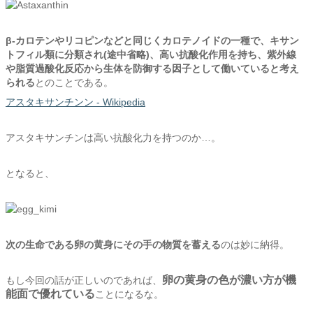
β-カロテンやリコピンなどと同じくカロテノイドの一種で、キサン
トフィル類に分類され(途中省略)、高い抗酸化作用を持ち、紫外線
や脂質過酸化反応から生体を防御する因子として働いていると考え
られる
とのことである。
アスタキサンチンン - Wikipedia
アスタキサンチンは高い抗酸化力を持つのか…。
となると、
次の生命である卵の黄身にその手の物質を蓄える
のは妙に納得。
卵の黄身の色が濃い方が機
もし今回の話が正しいのであれば、
能面で優れている
ことになるな。