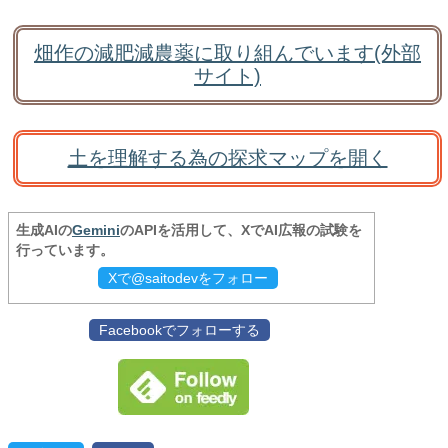
畑作の減肥減農薬に取り組んでいます(外部
サイト)
土を理解する為の探求マップを開く
生成AIの
Gemini
のAPIを活用して、XでAI広報の試験を
行っています。
Xで@saitodevをフォロー
Facebookでフォローする