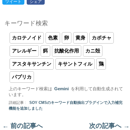
ツイート
シェア
キーワード検索
カロテノイド
色素
卵
黄身
カボチャ
アレルギー
餌
抗酸化作用
カニ殻
アスタキサンチン
キサントフィル
鶏
パプリカ
上のキーワード検索は
Gemini
を利用して自動生成されて
います。
詳細記事 :
SOY CMSのキーワード自動抽出プラグインで入力補完
機能を追加しました
←
前の記事へ
次の記事へ
→