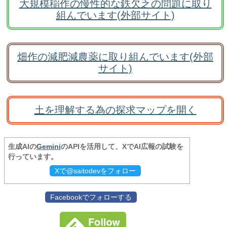
大規模稲作の慢性的な鉄欠乏の問題に取り
組んでいます(外部サイト)
畑作の減肥減農薬に取り組んでいます(外部
サイト)
土を理解する為の探求マップを開く
生成AIの
Gemini
のAPIを活用して、XでAI広報の試験を
行っています。
Xで@saitodevをフォロー
Facebookでフォローする