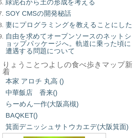
緑泥石から土の形成を考える
SOY CMSの開発秘話
妻にプログラミングを教えることにした
自由を求めてオープンソースのネットシ
ョップパッケージへ。軌道に乗った頃に
遭遇する問題について
りょうことつよしの食べ歩きマップ新
着
本家 アロチ 丸高 ()
中華飯店 香来()
らーめん一作(大阪高槻)
BAQKET()
箕面デニッシュサトウカエデ(大阪箕面)