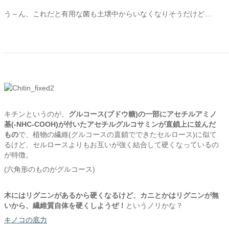
う～ん、これだと有用な菌も土壌中からいなくなりそうだけど…
キチンというのが、
グルコース(ブドウ糖)の一部にアセチルアミノ
基(-NHC-COOH)が付いたアセチルグルコサミンが直鎖上に並んだ
もの
で、植物の繊維(グルコースの直鎖でできたセルロース)に似て
るけど、セルロースよりもお互いが強く結合して硬くなっているの
が特徴。
(六角形のものがグルコース)
木にはリグニンがあるから硬くなるけど、
カニとかはリグニンが無
いから、
繊維質自体を硬くしようぜ！
というノリかな？
キノコの底力