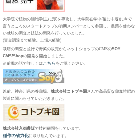
大学院で植物の細胞学(主に形)を専攻し、大学院在学中(後に中退)に今で
言うところのスタートアップの初期メンバーとして参画し、農薬を使わな
い栽培の調査と技法の開発を行っていました。
(資金調達まで経験。上場未経験)
栽培の調査と並行で野菜の販売からネットショップのCMSの
SOY
CMS/Shop
の開発を開始しました。
こちら
※前職の話で詳しくは
をご覧ください。
以前、神奈川県の養鶏場、
株式会社コトブキ園
さんで高品質な鶏糞堆肥の
製造に関わらせていただきました。
株式会社京都農販
で技術顧問をしています。
稲作の省力化
に取り組んでいます。