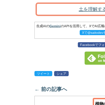
土を理解す
生成AIの
Gemini
のAPIを活用して、XでAI広
Xで@saitod
Facebookで
ツイート
シェア
←
前の記事へ
植物