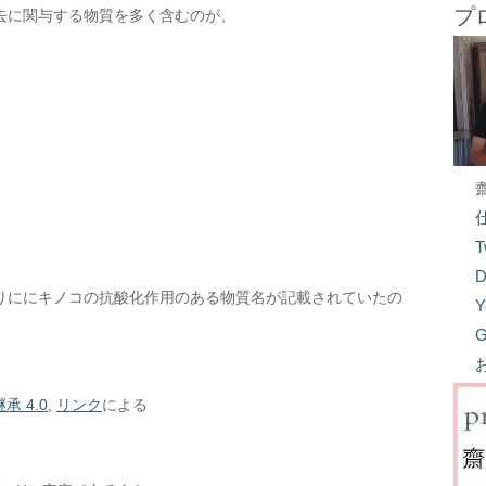
プ
去に関与する物質を多く含むのが、
T
D
りににキノコの抗酸化作用のある物質名が記載されていたの
Y
G
承 4.0
,
リンク
による