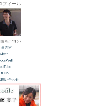
ロフィール
齋藤 毅(ツヨシ)
仕事内容
witter
ocsWell
ouTube
itHub
お問い合わせ