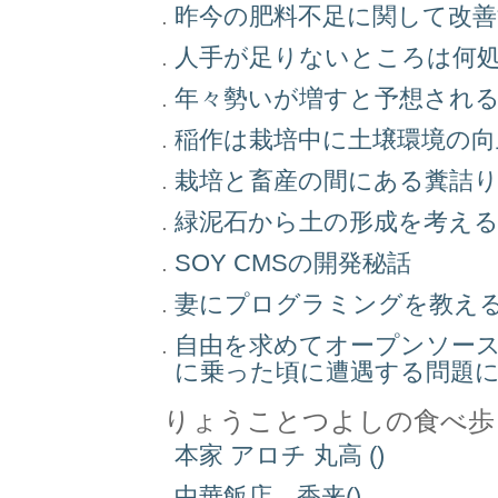
昨今の肥料不足に関して改
人手が足りないところは何
年々勢いが増すと予想され
稲作は栽培中に土壌環境の
栽培と畜産の間にある糞詰
緑泥石から土の形成を考え
SOY CMSの開発秘話
妻にプログラミングを教え
自由を求めてオープンソー
に乗った頃に遭遇する問題
りょうことつよしの食べ歩
本家 アロチ 丸高 ()
中華飯店 香来()