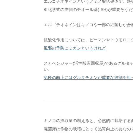
エルゴチオネインというアミノ酸誘導体で、熱
※化学式の左側のチオール基(-SH)が重要そう
エルゴチオネインはキノコや一部の細菌しか合
抗酸化作用については、ピーマンやトウモロコ
風邪の予防にミカンというけれど
スカベンジャー(活性酸素回収屋)であるグルタ
い。
免疫の向上にはグルタチオンが重要な役割を担
キノコの摂取量の増えると、必然的に栽培する
廃菌床は作物の栽培にとって品質向上の要なの