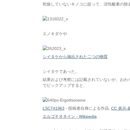
乾燥していないキノコに絞って、活性酸素の除
エノキダケや
シイタケから抽出された二つの物質
シイタケであった。
結果および考察には記載されていないが、おわ
でピックアップすると、
LSC741963
-
投稿者自身による作品
,
CC 表示-継
エルゴチオネイン - Wikipedia