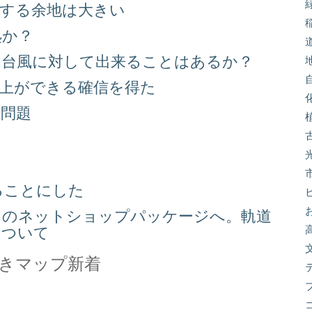
善する余地は大きい
処か？
る台風に対して出来ることはあるか？
向上ができる確信を得た
り問題
る
ることにした
スのネットショップパッケージへ。軌道
について
きマップ新着