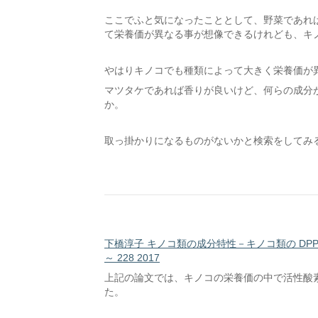
ここでふと気になったこととして、野菜であれ
て栄養価が異なる事が想像できるけれども、キ
やはりキノコでも種類によって大きく栄養価が
マツタケであれば香りが良いけど、何らの成分
か。
取っ掛かりになるものがないかと検索をしてみ
下橋淳子 キノコ類の成分特性－キノコ類の DPPH 
～ 228 2017
上記の論文では、キノコの栄養価の中で活性酸
た。