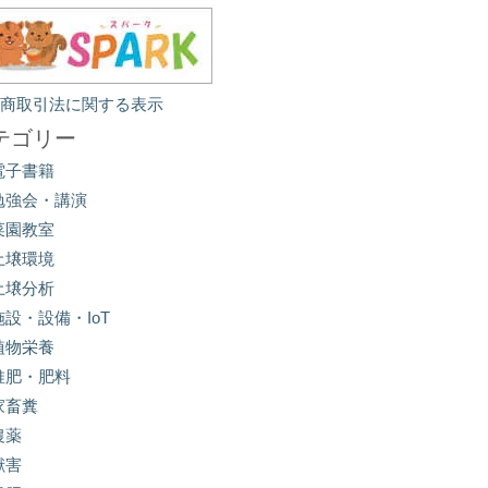
定商取引法に関する表示
テゴリー
電子書籍
勉強会・講演
菜園教室
土壌環境
土壌分析
施設・設備・IoT
植物栄養
堆肥・肥料
家畜糞
農薬
獣害