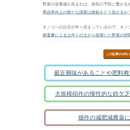
野菜の栄養価が高まれば、病気の予防に繋がる
秀品率向上の新たな課題は亜鉛をどう加えるか
キノコへの注目が年々高まっているので、キノ
家畜糞による土作りの土から収穫した野菜の摂
この記事のURL
最近興味があることや肥料教
大規模稲作の慢性的な鉄欠乏
畑作の減肥減農薬に