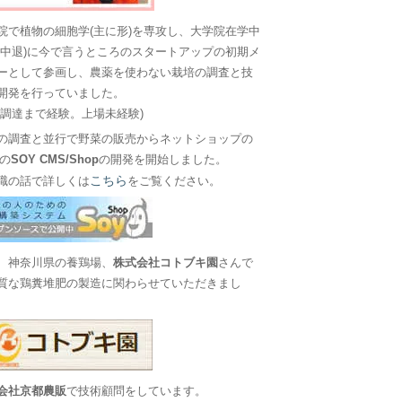
院で植物の細胞学(主に形)を専攻し、大学院在学中
に中退)に今で言うところのスタートアップの初期メ
ーとして参画し、農薬を使わない栽培の調査と技
開発を行っていました。
金調達まで経験。上場未経験)
の調査と並行で野菜の販売からネットショップの
Sの
SOY CMS/Shop
の開発を開始しました。
こちら
職の話で詳しくは
をご覧ください。
、神奈川県の養鶏場、
株式会社コトブキ園
さんで
質な鶏糞堆肥の製造に関わらせていただきまし
会社京都農販
で技術顧問をしています。