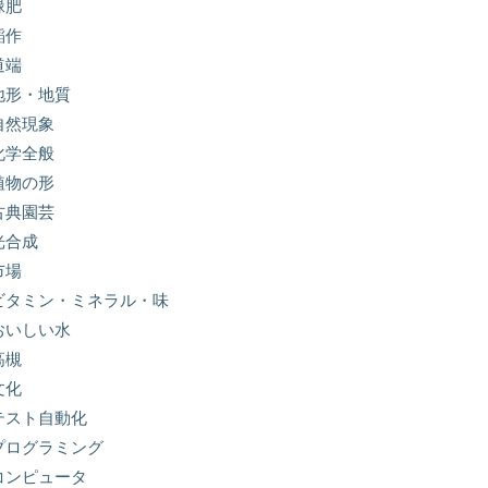
緑肥
稲作
道端
地形・地質
自然現象
化学全般
植物の形
古典園芸
光合成
市場
ビタミン・ミネラル・味
おいしい水
高槻
文化
テスト自動化
プログラミング
コンピュータ