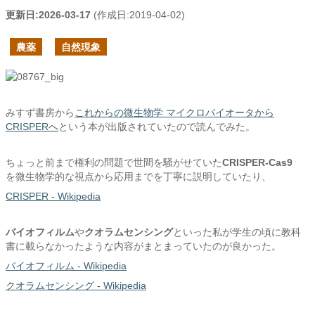
更新日:
2026-03-17
(作成日:
2019-04-02
)
農薬
自然現象
みすず書房から
これからの微生物学 マイクロバイオータから
CRISPERへ
という本が出版されていたので読んでみた。
ちょっと前まで権利の問題で世間を騒がせていた
CRISPER-Cas9
を微生物学的な視点から応用までを丁寧に説明していたり、
CRISPER - Wikipedia
バイオフィルム
や
クオラムセンシング
といった私が学生の頃に教科
書に載らなかったような内容がまとまっていたのが良かった。
バイオフィルム - Wikipedia
クオラムセンシング - Wikipedia