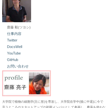
齋藤 毅(ツヨシ)
仕事内容
Twitter
DocsWell
YouTube
GitHub
お問い合わせ
大学院で植物の細胞学(主に形)を専攻し、大学院在学中(後に中退)に今で
言うところのスタートアップの初期メンバーとして参画し、農薬を使わな