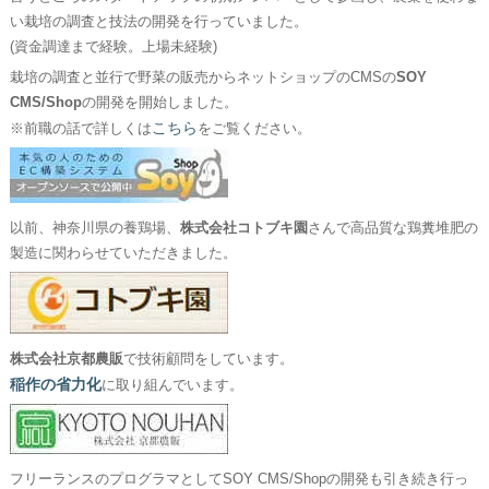
い栽培の調査と技法の開発を行っていました。
(資金調達まで経験。上場未経験)
栽培の調査と並行で野菜の販売からネットショップのCMSの
SOY
CMS/Shop
の開発を開始しました。
こちら
※前職の話で詳しくは
をご覧ください。
以前、神奈川県の養鶏場、
株式会社コトブキ園
さんで高品質な鶏糞堆肥の
製造に関わらせていただきました。
株式会社京都農販
で技術顧問をしています。
稲作の省力化
に取り組んでいます。
フリーランスのプログラマとしてSOY CMS/Shopの開発も引き続き行っ