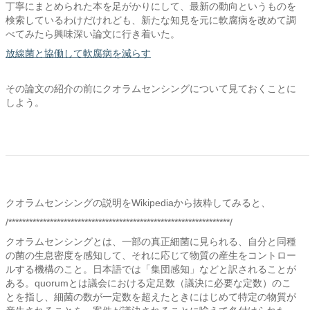
丁寧にまとめられた本を足がかりにして、最新の動向というものを
検索しているわけだけれども、新たな知見を元に軟腐病を改めて調
べてみたら興味深い論文に行き着いた。
放線菌と協働して軟腐病を減らす
その論文の紹介の前にクオラムセンシングについて見ておくことに
しよう。
クオラムセンシングの説明をWikipediaから抜粋してみると、
/****************************************************************/
クオラムセンシングとは、一部の真正細菌に見られる、自分と同種
の菌の生息密度を感知して、それに応じて物質の産生をコントロー
ルする機構のこと。日本語では「集団感知」などと訳されることが
ある。quorumとは議会における定足数（議決に必要な定数）のこ
とを指し、細菌の数が一定数を超えたときにはじめて特定の物質が