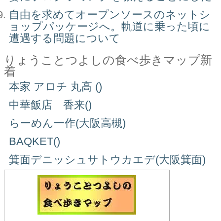
自由を求めてオープンソースのネットシ
ョップパッケージへ。軌道に乗った頃に
遭遇する問題について
りょうことつよしの食べ歩きマップ新
着
本家 アロチ 丸高 ()
中華飯店 香来()
らーめん一作(大阪高槻)
BAQKET()
箕面デニッシュサトウカエデ(大阪箕面)