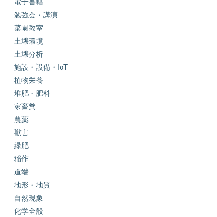
電子書籍
勉強会・講演
菜園教室
土壌環境
土壌分析
施設・設備・IoT
植物栄養
堆肥・肥料
家畜糞
農薬
獣害
緑肥
稲作
道端
地形・地質
自然現象
化学全般