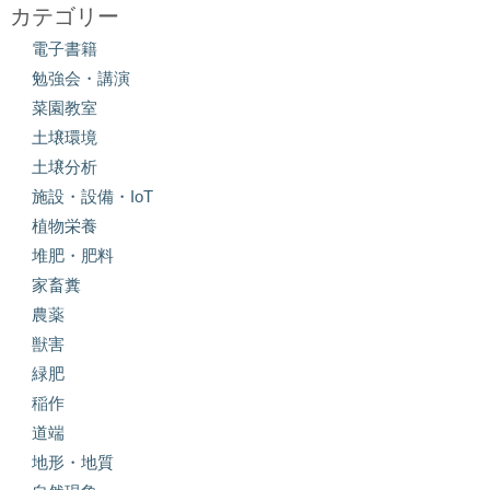
カテゴリー
電子書籍
勉強会・講演
菜園教室
土壌環境
土壌分析
施設・設備・IoT
植物栄養
堆肥・肥料
家畜糞
農薬
獣害
緑肥
稲作
道端
地形・地質