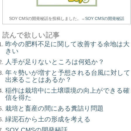
SOY CMSの開発秘話を投稿しました。→
SOY CMSの開発秘話
読んで欲しい記事
昨今の肥料不足に関して改善する余地は大
きい
人手が足りないところは何処か？
年々勢いが増すと予想される台風に対して
出来ることはあるか？
稲作は栽培中に土壌環境の向上ができる確
信を得た
栽培と畜産の間にある糞詰り問題
緑泥石から土の形成を考える
SOY CMSの開発秘話