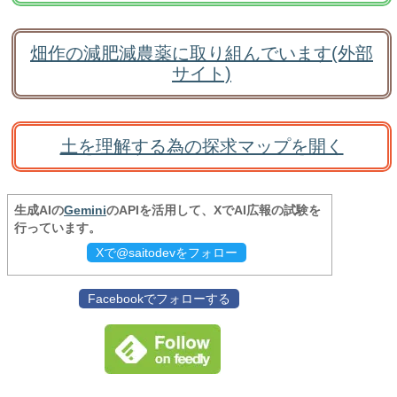
畑作の減肥減農薬に取り組んでいます(外部
サイト)
土を理解する為の探求マップを開く
生成AIの
Gemini
のAPIを活用して、XでAI広報の試験を
行っています。
Xで@saitodevをフォロー
Facebookでフォローする