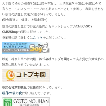
大学院で植物の細胞学(主に形)を専攻し、大学院在学中(後に中退)に今で
言うところのスタートアップの初期メンバーとして参画し、農薬を使わな
い栽培の調査と技法の開発を行っていました。
(資金調達まで経験。上場未経験)
栽培の調査と並行で野菜の販売からネットショップのCMSの
SOY
CMS/Shop
の開発を開始しました。
こちら
※前職の話で詳しくは
をご覧ください。
以前、神奈川県の養鶏場、
株式会社コトブキ園
さんで高品質な鶏糞堆肥の
製造に関わらせていただきました。
株式会社京都農販
で技術顧問をしています。
稲作の省力化
に取り組んでいます。