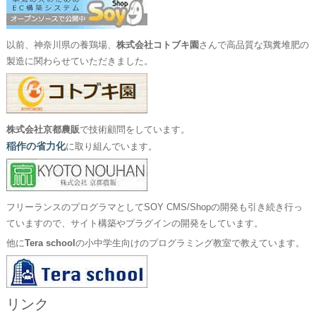
以前、神奈川県の養鶏場、
株式会社コトブキ園
さんで高品質な鶏糞堆肥の
製造に関わらせていただきました。
株式会社京都農販
で技術顧問をしています。
稲作の省力化
に取り組んでいます。
フリーランスのプログラマとしてSOY CMS/Shopの開発も引き続き行っ
ていますので、サイト構築やプラグインの開発をしています。
他に
Tera school
の小中学生向けのプログラミング教室で教えています。
リンク