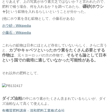
とりあえず、上の写真がホウ素欠乏ではないか？と言われたので、
硼砂(ホウシ
肥料で補う場合、何を入れるか？を調べてみたら、
ャ)
という鉱物を入れるらしいということが分かった。
(他にホウ素を含む鉱物として、小藤石がある)
ホウ砂 - Wikipedia
小藤石 - Wikipedia
これらの鉱物は日本にほとんど存在していないらしく、さらに言う
カブやキャベツといったホウ素をたくさん必要とする
と、
作物は
そもそも論として日本
、元々ヨーロッパの方の作物で、
という国での栽培に適していなかった可能性がある。
それ以外の肥料として、
ダイズ油粕
の中にホウ素がたくさん含まれているらしいが、ダイ
ズ油粕なんて高くて使えんよ。
有機質肥料講座 - 清和肥料工業株式会社