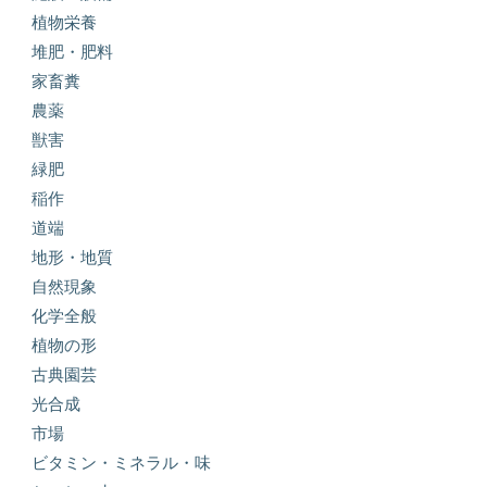
植物栄養
堆肥・肥料
家畜糞
農薬
獣害
緑肥
稲作
道端
地形・地質
自然現象
化学全般
植物の形
古典園芸
光合成
市場
ビタミン・ミネラル・味