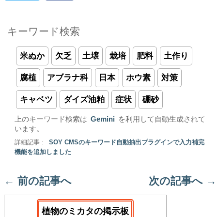
キーワード検索
米ぬか
欠乏
土壌
栽培
肥料
土作り
腐植
アブラナ科
日本
ホウ素
対策
キャベツ
ダイズ油粕
症状
硼砂
上のキーワード検索は
Gemini
を利用して自動生成されて
います。
詳細記事 :
SOY CMSのキーワード自動抽出プラグインで入力補完
機能を追加しました
←
前の記事へ
次の記事へ
→
植物のミカタの掲示板