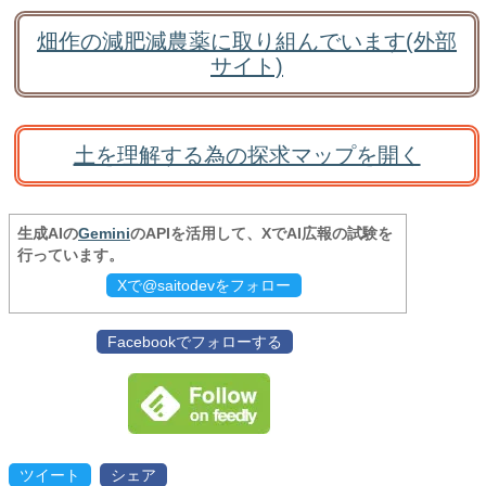
畑作の減肥減農薬に取り組んでいます(外部
サイト)
土を理解する為の探求マップを開く
生成AIの
Gemini
のAPIを活用して、XでAI広報の試験を
行っています。
Xで@saitodevをフォロー
Facebookでフォローする
ツイート
シェア