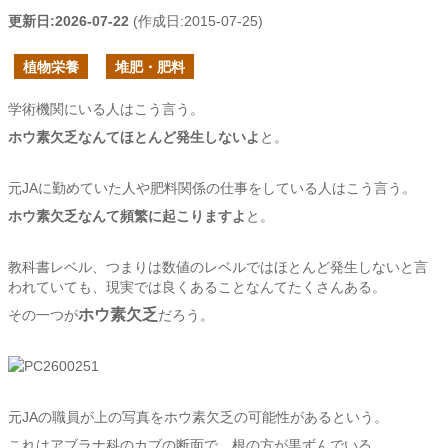
更新日:
2026-07-22
(作成日:
2015-07-25
)
植物栄養
堆肥・肥料
学術機関にいる人はこう言う。
ホウ素欠乏なんてほとんど発生しないよ
と。
元JAに勤めていた人や肥料関係の仕事をしている人はこう言う。
ホウ素欠乏なんて頻繁に起こりますよ
と。
教科書レベル、つまりは数値のレベルではほとんど発生しないと言
われていても、現実では良くあることなんてたくさんある。
ホウ素欠乏
その一つが
だろう。
元JAの職員が上の写真をホウ素欠乏の可能性があるという。
これはアブラナ科のカブの断面で、根の方が黒ずんでいる。