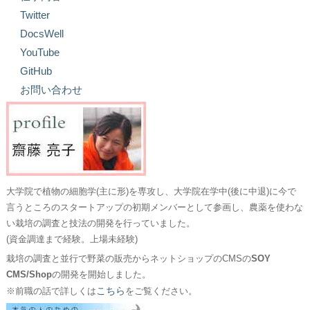
Twitter
DocsWell
YouTube
GitHub
お問い合わせ
大学院で植物の細胞学(主に形)を専攻し、大学院在学中(後に中退)に今で
言うところのスタートアップの初期メンバーとして参画し、農薬を使わな
い栽培の調査と技法の開発を行っていました。
(資金調達まで経験。上場未経験)
栽培の調査と並行で野菜の販売からネットショップのCMSの
SOY
CMS/Shop
の開発を開始しました。
こちら
※前職の話で詳しくは
をご覧ください。