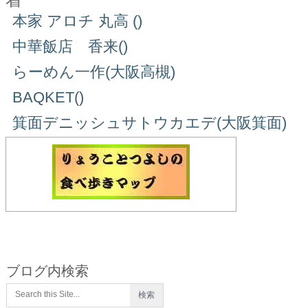
本家 アロチ 丸高 ()
中華飯店 香来()
らーめん一作(大阪高槻)
BAQKET()
箕面デニッシュサトウカエデ(大阪箕面)
ブログ内検索