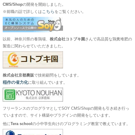
CMS/Shop
の開発を開始しました。
こちら
※前職の話で詳しくは
をご覧ください。
以前、神奈川県の養鶏場、
株式会社コトブキ園
さんで高品質な鶏糞堆肥の
製造に関わらせていただきました。
株式会社京都農販
で技術顧問をしています。
稲作の省力化
に取り組んでいます。
フリーランスのプログラマとしてSOY CMS/Shopの開発も引き続き行っ
ていますので、サイト構築やプラグインの開発をしています。
他に
Tera school
の小中学生向けのプログラミング教室で教えています。