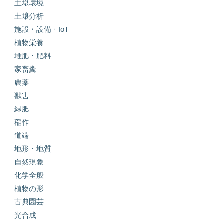
土壌環境
土壌分析
施設・設備・IoT
植物栄養
堆肥・肥料
家畜糞
農薬
獣害
緑肥
稲作
道端
地形・地質
自然現象
化学全般
植物の形
古典園芸
光合成