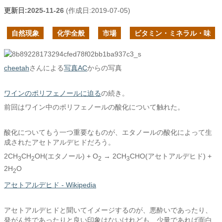
更新日:
2025-11-26
(作成日:
2019-07-05
)
自然現象
化学全般
市場
ビタミン・ミネラル・味
cheetah
さんによる
写真AC
からの写真
ワインのポリフェノールに迫る
の続き。
前回はワイン中のポリフェノールの酸化について触れた。
酸化についてもう一つ重要なものが、エタノールの酸化によって生
成されたアセトアルデヒドだろう。
2CH
CH
OH(エタノール) + O
→ 2CH
CHO(アセトアルデヒド) +
3
2
2
3
2H
O
2
アセトアルデヒド - Wikipedia
アセトアルデヒドと聞いてイメージするのが、悪酔いであったり、
発がん性であったりと良い印象はないけれども、少量であれば面白