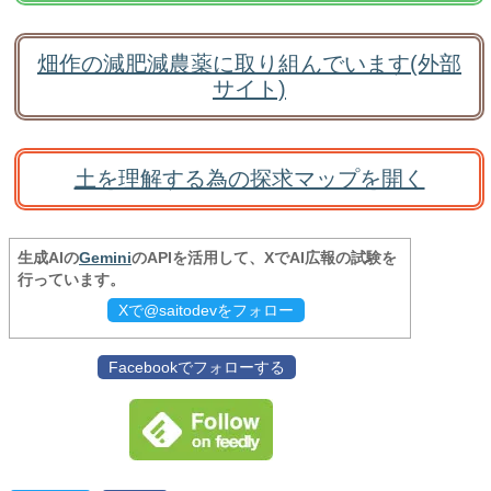
畑作の減肥減農薬に取り組んでいます(外部
サイト)
土を理解する為の探求マップを開く
生成AIの
Gemini
のAPIを活用して、XでAI広報の試験を
行っています。
Xで@saitodevをフォロー
Facebookでフォローする