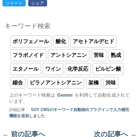
ツイート
シェア
キーワード検索
ポリフェノール
酸化
アセトアルデヒド
フラボノイド
アントシアニン
苦味
熟成
エタノール
ワイン
化学反応
ピルビン酸
縮合
ピラノアントシアニン
架橋
渋味
上のキーワード検索は
Gemini
を利用して自動生成されて
います。
詳細記事 :
SOY CMSのキーワード自動抽出プラグインで入力補完
機能を追加しました
←
前の記事へ
次の記事へ
→