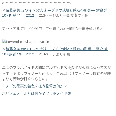
/****************************************************/
※
後藤奈美 赤ワインの渋味 ―ブドウ栽培と醸造の影響― 醸協 第
107巻 第4号（2012）
213ページより一部改変で引用
アセトアルデヒドが関与して生成された物質の一例を挙げると、
※
後藤奈美 赤ワインの渋味 ―ブドウ栽培と醸造の影響― 醸協 第
107巻 第4号（2012）
214ページより引用
二つのフラボノイドの間にアルデヒド(CH
CH)が架橋になって繋が
3
っているポリフェノールがあり、これはポリフェノール特有の渋味
よりも苦味が目立つらしい。
イチゴの果実の着色を担う物質は何か？
ポリフェノールとは何か？フラボノイド類