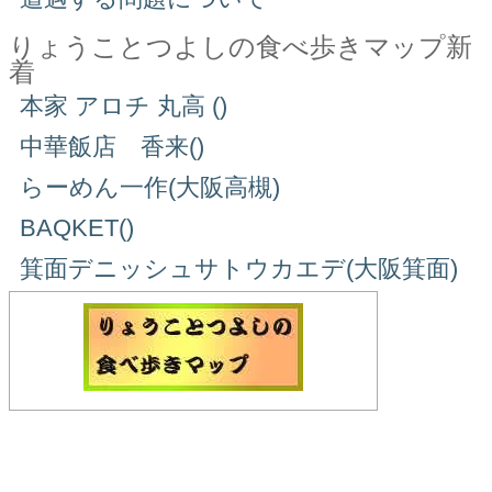
りょうことつよしの食べ歩きマップ新
着
本家 アロチ 丸高 ()
中華飯店 香来()
らーめん一作(大阪高槻)
BAQKET()
箕面デニッシュサトウカエデ(大阪箕面)