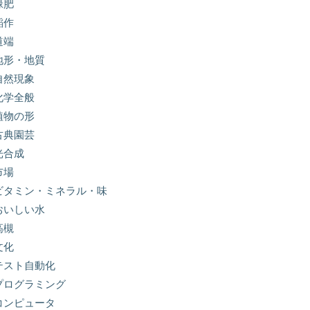
緑肥
稲作
道端
地形・地質
自然現象
化学全般
植物の形
古典園芸
光合成
市場
ビタミン・ミネラル・味
おいしい水
高槻
文化
テスト自動化
プログラミング
コンピュータ