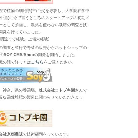
院で植物の細胞学(主に形)を専攻し、大学院在学中
に中退)に今で言うところのスタートアップの初期メ
ーとして参画し、農薬を使わない栽培の調査と技
開発を行っていました。
金調達まで経験。上場未経験)
の調査と並行で野菜の販売からネットショップの
Sの
SOY CMS/Shop
の開発を開始しました。
こちら
職の話で詳しくは
をご覧ください。
、神奈川県の養鶏場、
株式会社コトブキ園
さんで
質な鶏糞堆肥の製造に関わらせていただきまし
会社京都農販
で技術顧問をしています。