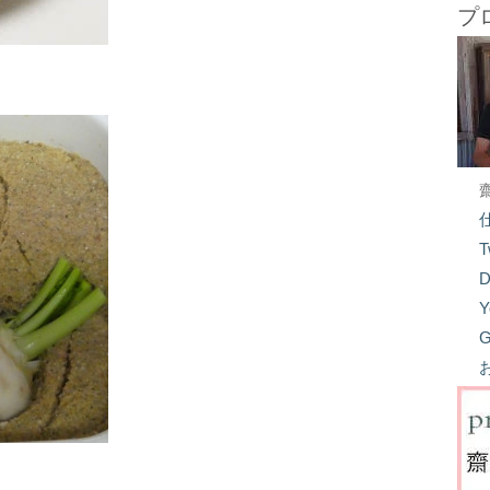
プ
T
D
Y
G