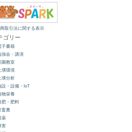
定商取引法に関する表示
テゴリー
電子書籍
勉強会・講演
菜園教室
土壌環境
土壌分析
施設・設備・IoT
植物栄養
堆肥・肥料
家畜糞
農薬
獣害