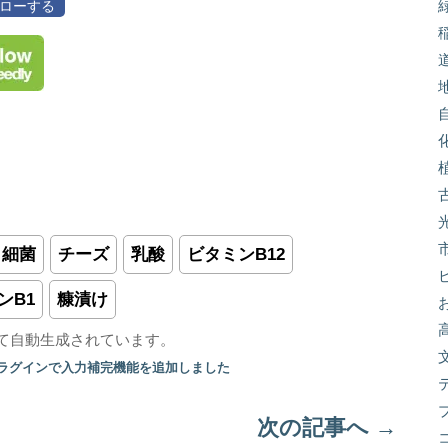
フォローする
細菌
チーズ
乳酸
ビタミンB12
ンB1
糠漬け
て自動生成されています。
プラグインで入力補完機能を追加しました
次の記事へ
→