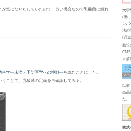
とが気になりだしていたので、良い機会なので乳酸菌に触れ
大学
(後
ンバ
法の
(資
栽培
CM
※前
菌科学―未病・予防医学への挑戦―
を読むことにした。
いうことで、乳酸菌の定義を再確認してみる。
以前
高品
た。
株式