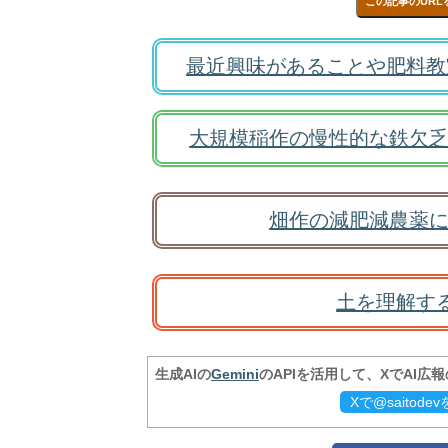
この記事のURL
最近興味があることや肥料教
大規模稲作の慢性的な鉄欠乏
畑作の減肥減農薬に
土を理解す
生成AIの
Gemini
のAPIを活用して、XでAI広
Xで@saitod