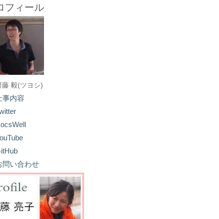
ロフィール
齋藤 毅(ツヨシ)
仕事内容
witter
ocsWell
ouTube
itHub
お問い合わせ