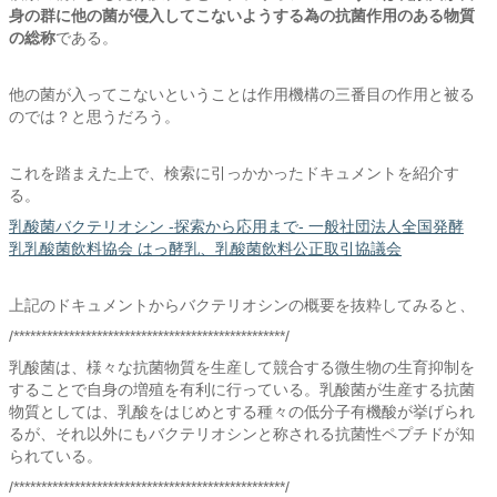
身の群に他の菌が侵入してこないようする為の抗菌作用のある物質
の総称
である。
他の菌が入ってこないということは作用機構の三番目の作用と被る
のでは？と思うだろう。
これを踏まえた上で、検索に引っかかったドキュメントを紹介す
る。
乳酸菌バクテリオシン -探索から応用まで- 一般社団法人全国発酵
乳乳酸菌飲料協会 はっ酵乳、乳酸菌飲料公正取引協議会
上記のドキュメントからバクテリオシンの概要を抜粋してみると、
/*************************************************/
乳酸菌は、様々な抗菌物質を生産して競合する微生物の生育抑制を
することで自身の増殖を有利に行っている。乳酸菌が生産する抗菌
物質としては、乳酸をはじめとする種々の低分子有機酸が挙げられ
るが、それ以外にもバクテリオシンと称される抗菌性ペプチドが知
られている。
/*************************************************/