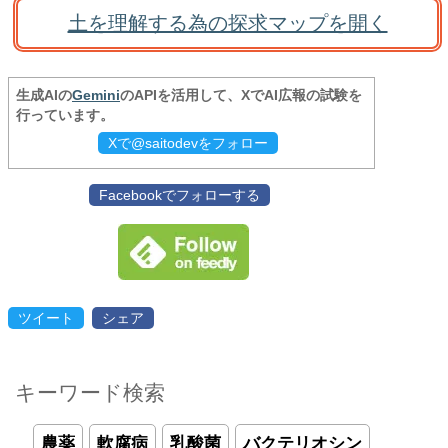
土を理解する為の探求マップを開く
生成AIの
Gemini
のAPIを活用して、XでAI広報の試験を
行っています。
Xで@saitodevをフォロー
Facebookでフォローする
ツイート
シェア
キーワード検索
農薬
軟腐病
乳酸菌
バクテリオシン