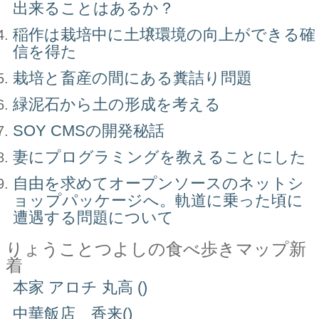
出来ることはあるか？
稲作は栽培中に土壌環境の向上ができる確
信を得た
栽培と畜産の間にある糞詰り問題
緑泥石から土の形成を考える
SOY CMSの開発秘話
妻にプログラミングを教えることにした
自由を求めてオープンソースのネットシ
ョップパッケージへ。軌道に乗った頃に
遭遇する問題について
りょうことつよしの食べ歩きマップ新
着
本家 アロチ 丸高 ()
中華飯店 香来()