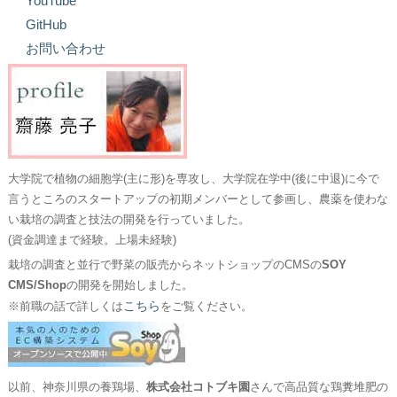
YouTube
GitHub
お問い合わせ
大学院で植物の細胞学(主に形)を専攻し、大学院在学中(後に中退)に今で
言うところのスタートアップの初期メンバーとして参画し、農薬を使わな
い栽培の調査と技法の開発を行っていました。
(資金調達まで経験。上場未経験)
栽培の調査と並行で野菜の販売からネットショップのCMSの
SOY
CMS/Shop
の開発を開始しました。
こちら
※前職の話で詳しくは
をご覧ください。
以前、神奈川県の養鶏場、
株式会社コトブキ園
さんで高品質な鶏糞堆肥の