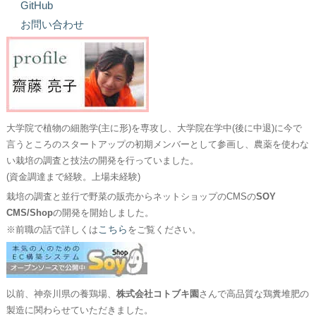
GitHub
お問い合わせ
大学院で植物の細胞学(主に形)を専攻し、大学院在学中(後に中退)に今で
言うところのスタートアップの初期メンバーとして参画し、農薬を使わな
い栽培の調査と技法の開発を行っていました。
(資金調達まで経験。上場未経験)
栽培の調査と並行で野菜の販売からネットショップのCMSの
SOY
CMS/Shop
の開発を開始しました。
こちら
※前職の話で詳しくは
をご覧ください。
以前、神奈川県の養鶏場、
株式会社コトブキ園
さんで高品質な鶏糞堆肥の
製造に関わらせていただきました。