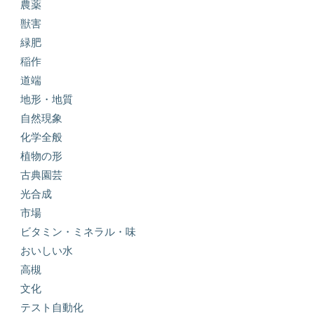
農薬
獣害
緑肥
稲作
道端
地形・地質
自然現象
化学全般
植物の形
古典園芸
光合成
市場
ビタミン・ミネラル・味
おいしい水
高槻
文化
テスト自動化