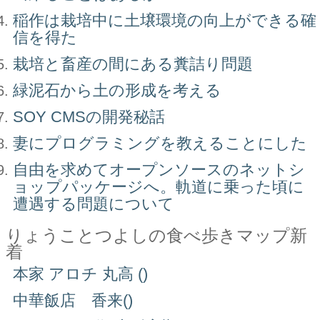
稲作は栽培中に土壌環境の向上ができる確
信を得た
栽培と畜産の間にある糞詰り問題
緑泥石から土の形成を考える
SOY CMSの開発秘話
妻にプログラミングを教えることにした
自由を求めてオープンソースのネットシ
ョップパッケージへ。軌道に乗った頃に
遭遇する問題について
りょうことつよしの食べ歩きマップ新
着
本家 アロチ 丸高 ()
中華飯店 香来()