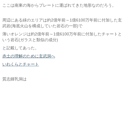
ここは南東の海からプレートに運ばれてきた地形なのだろう。
周辺にある緑のエリアは約2億年前～1億6100万年前に付加した玄
武岩(海底火山を構成していた岩石の一部)で
薄いオレンジは約2億年前～1億6100万年前に付加したチャートと
いう岩石(ガラスと類似の成分)
と記載してあった。
赤土の理解のために玄武洞へ
いわくらとチャート
質志鍾乳洞は