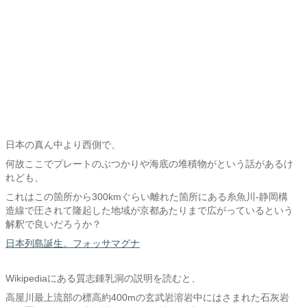
日本の真ん中より西側で、
何故ここでプレートのぶつかりや海底の堆積物がという話があるけ
れども、
これはこの箇所から300kmぐらい離れた箇所にある糸魚川-静岡構
造線で圧されて隆起した地域が京都あたりまで広がっているという
解釈で良いだろうか？
日本列島誕生。フォッサマグナ
Wikipediaにある質志鍾乳洞の説明を読むと、
高屋川最上流部の標高約400mの玄武岩溶岩中にはさまれた石灰岩