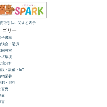
定商取引法に関する表示
テゴリー
電子書籍
勉強会・講演
菜園教室
土壌環境
土壌分析
施設・設備・IoT
植物栄養
堆肥・肥料
家畜糞
農薬
獣害