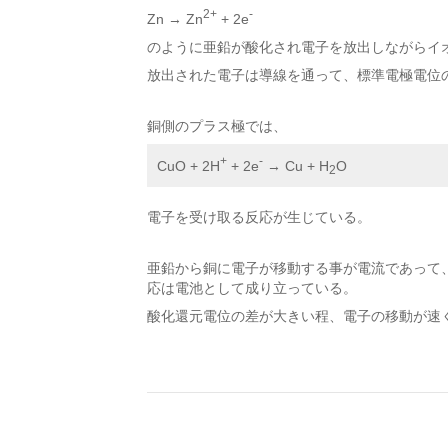
2+
-
Zn → Zn
+ 2e
のように亜鉛が酸化され電子を放出しながらイ
放出された電子は導線を通って、標準電極電位
銅側のプラス極では、
+
-
CuO + 2H
 + 2e
 → Cu + H
O
2
電子を受け取る反応が生じている。
亜鉛から銅に電子が移動する事が電流であって、
応は電池として成り立っている。
酸化還元電位の差が大きい程、電子の移動が速