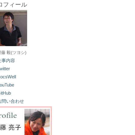
ロフィール
齋藤 毅(ツヨシ)
仕事内容
witter
ocsWell
ouTube
itHub
お問い合わせ