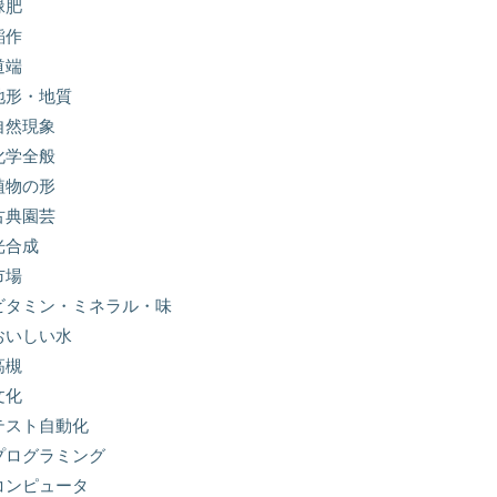
緑肥
稲作
道端
地形・地質
自然現象
化学全般
植物の形
古典園芸
光合成
市場
ビタミン・ミネラル・味
おいしい水
高槻
文化
テスト自動化
プログラミング
コンピュータ