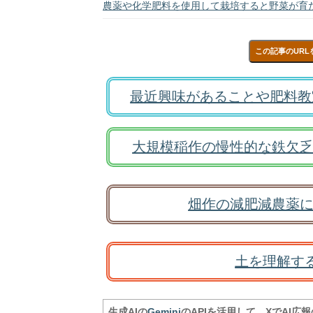
農薬や化学肥料を使用して栽培すると野菜が育
この記事のURL
最近興味があることや肥料教
大規模稲作の慢性的な鉄欠乏
畑作の減肥減農薬に
土を理解す
生成AIの
Gemini
のAPIを活用して、XでAI広