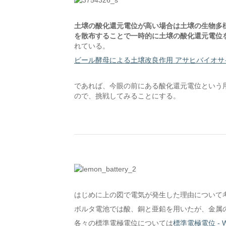
土壌の酸化還元電位が高い場合は土壌の生物多
を散布することで一時的に土壌の酸化還元電位
れている。
ビール酵母による土壌改良作用 アサヒバイオサ
であれば、今眼の前にある酸化還元電位という
ので、挑戦してみることにする。
はじめに上の図で電気が発生した理由について
ボルタ電池では酸、銅と亜鉛を用いたが、金属
各々の標準電極電位については
標準電極電位 - 