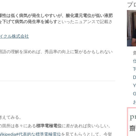
プ
様性は低く病気が発生しやすいが、酸化還元電位が低い液肥
を下げて病気の発生率を減らす
といったニュアンスで記載さ
イクル株式会社
用語の理解を深めれば、秀品率の向上に繋がるかもしれない
T
D
Y
G
考えてみる。
の箇所は各々にある
標準電極電位
に差があれば良いらしい。
Wikipedia#代表的な標準電極電位
を見てもらうとして、今挙