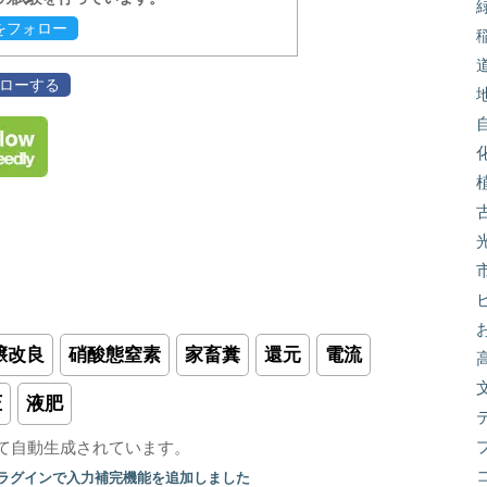
evをフォロー
フォローする
壌改良
硝酸態窒素
家畜糞
還元
電流
圧
液肥
て自動生成されています。
プラグインで入力補完機能を追加しました