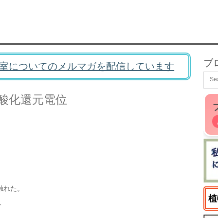
ブ
室についてのメルマガを配信しています
酸化還元電位
触れた。
植
と、