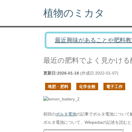
植物のミカタ
最近興味があることや肥料教
最近の肥料でよく見かける
更新日:
2026-01-18
(作成日:
2022-01-07
)
堆肥・肥料
化学全般
電子工作
前回の
ボルタ電池
の記事でボルタ電池について
ボルタ電池について、Wikipediaの記述を読む
/*****************************************************/