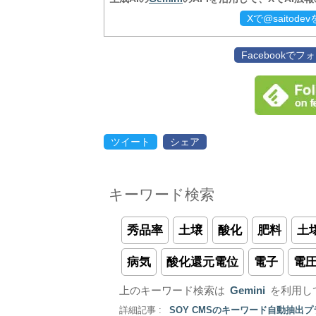
Xで@saitod
Facebookで
ツイート
シェア
キーワード検索
秀品率
土壌
酸化
肥料
土
病気
酸化還元電位
電子
電
上のキーワード検索は
Gemini
を利用し
詳細記事 :
SOY CMSのキーワード自動抽出