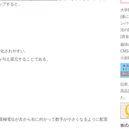
ップすると、
大学
(後
ンバ
法の
(資
栽培
酸化されやすい。
CM
※前
を与え還元することである。
以前
高品
た。
電極電位が左から右に向かって数字が小さくなるように配置
株式