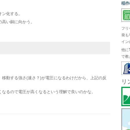
稲作
オン化する。
の高い銅に向かう。
フリ
発も
イン
他に
で教
移動する強さ(速さ？)が電圧になるわけだから、上記の反
リ
くなるので電圧が高くなるという理解で良いのかな。