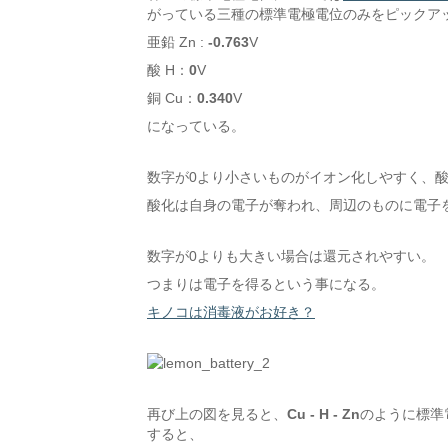
がっている三種の標準電極電位のみをピックア
亜鉛 Zn :
-0.763
V
酸 H：
0
V
銅 Cu：
0.340
V
になっている。
数字が0より小さいものがイオン化しやすく、
酸化は自身の電子が奪われ、周辺のものに電子
数字が0よりも大きい場合は還元されやすい。
つまりは電子を得るという事になる。
キノコは消毒液がお好き？
再び上の図を見ると、
Cu - H - Zn
のように標準
すると、