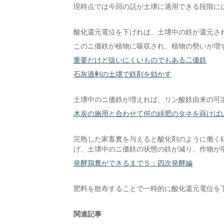
現時点では今回の話が土壌に適用できる段階に
酸化還元電位を下げれば、土壌中の鉄が還元さ
このニ価鉄が植物に吸収され、植物の勢いが増
重要だけど扱いにくいものでもある二価鉄
石灰過剰の土壌で鉄剤を効かす
土壌中のニ価鉄が増えれば、リン酸鉄由来の可
木炭の施用と合わせて何の緑肥のタネを蒔けば
完熟した家畜糞を与えると酸化剤のように働く
げ、土壌中のニ価鉄の状態の鉄が減り、作物が
発酵鶏糞ができるまで５：四次発酵編
肥料を散布することで一時的に酸化還元電位を
関連記事