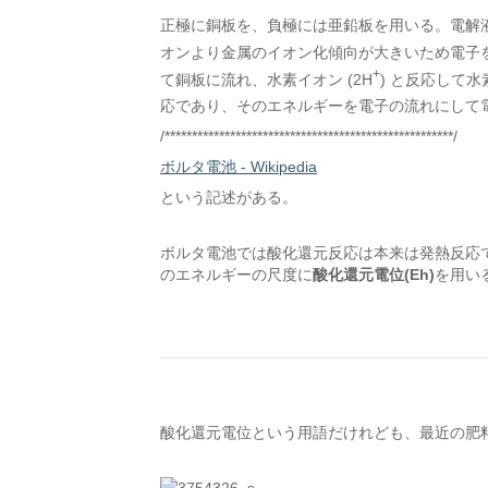
正極に銅板を、負極には亜鉛板を用いる。電解
オンより金属のイオン化傾向が大きいため電子を失
+
て銅板に流れ、水素イオン (2H
) と反応して水素
応であり、そのエネルギーを電子の流れにして
/*****************************************************/
ボルタ電池 - Wikipedia
という記述がある。
ボルタ電池では酸化還元反応は本来は発熱反応
のエネルギーの尺度に
酸化還元電位(Eh)
を用いる
酸化還元電位という用語だけれども、最近の肥