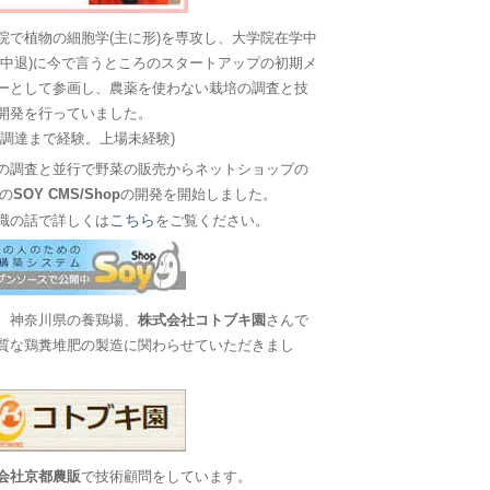
院で植物の細胞学(主に形)を専攻し、大学院在学中
に中退)に今で言うところのスタートアップの初期メ
ーとして参画し、農薬を使わない栽培の調査と技
開発を行っていました。
金調達まで経験。上場未経験)
の調査と並行で野菜の販売からネットショップの
Sの
SOY CMS/Shop
の開発を開始しました。
こちら
職の話で詳しくは
をご覧ください。
、神奈川県の養鶏場、
株式会社コトブキ園
さんで
質な鶏糞堆肥の製造に関わらせていただきまし
会社京都農販
で技術顧問をしています。