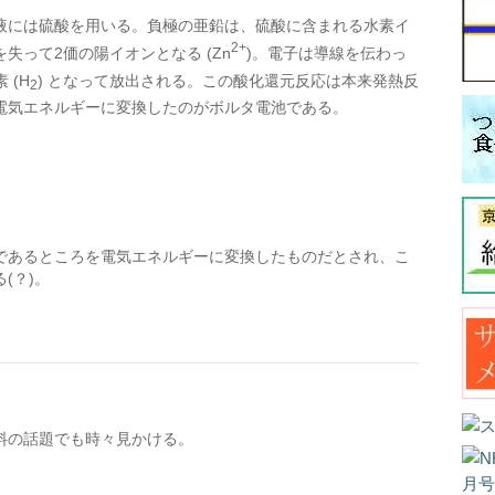
液には硫酸を用いる。負極の亜鉛は、硫酸に含まれる水素イ
2+
って2価の陽イオンとなる (Zn
)。電子は導線を伝わっ
 (H
) となって放出される。この酸化還元反応は本来発熱反
2
電気エネルギーに変換したのがボルタ電池である。
であるところを電気エネルギーに変換したものだとされ、こ
(？)。
料の話題でも時々見かける。