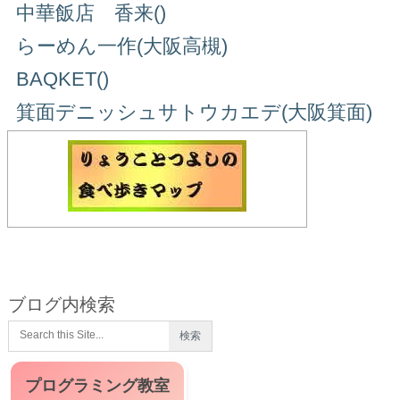
中華飯店 香来()
らーめん一作(大阪高槻)
BAQKET()
箕面デニッシュサトウカエデ(大阪箕面)
ブログ内検索
プログラミング教室