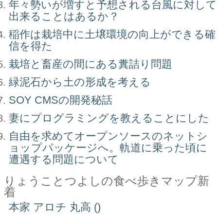
年々勢いが増すと予想される台風に対して
出来ることはあるか？
稲作は栽培中に土壌環境の向上ができる確
信を得た
栽培と畜産の間にある糞詰り問題
緑泥石から土の形成を考える
SOY CMSの開発秘話
妻にプログラミングを教えることにした
自由を求めてオープンソースのネットシ
ョップパッケージへ。軌道に乗った頃に
遭遇する問題について
りょうことつよしの食べ歩きマップ新
着
本家 アロチ 丸高 ()