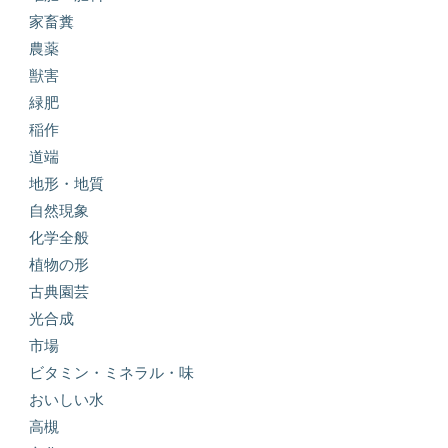
家畜糞
農薬
獣害
緑肥
稲作
道端
地形・地質
自然現象
化学全般
植物の形
古典園芸
光合成
市場
ビタミン・ミネラル・味
おいしい水
高槻