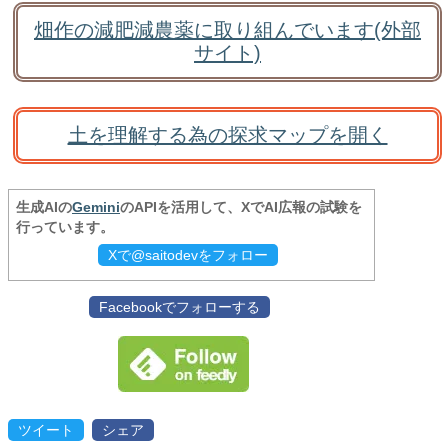
畑作の減肥減農薬に取り組んでいます(外部
サイト)
土を理解する為の探求マップを開く
生成AIの
Gemini
のAPIを活用して、XでAI広報の試験を
行っています。
Xで@saitodevをフォロー
Facebookでフォローする
ツイート
シェア