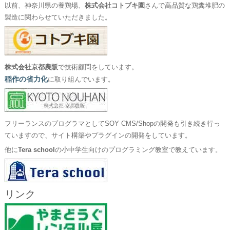
以前、神奈川県の養鶏場、
株式会社コトブキ園
さんで高品質な鶏糞堆肥の
製造に関わらせていただきました。
株式会社京都農販
で技術顧問をしています。
稲作の省力化
に取り組んでいます。
フリーランスのプログラマとしてSOY CMS/Shopの開発も引き続き行っ
ていますので、サイト構築やプラグインの開発をしています。
他に
Tera school
の小中学生向けのプログラミング教室で教えています。
リンク