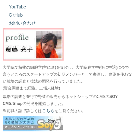
YouTube
GitHub
お問い合わせ
大学院で植物の細胞学(主に形)を専攻し、大学院在学中(後に中退)に今で
言うところのスタートアップの初期メンバーとして参画し、農薬を使わな
い栽培の調査と技法の開発を行っていました。
(資金調達まで経験。上場未経験)
栽培の調査と並行で野菜の販売からネットショップのCMSの
SOY
CMS/Shop
の開発を開始しました。
こちら
※前職の話で詳しくは
をご覧ください。