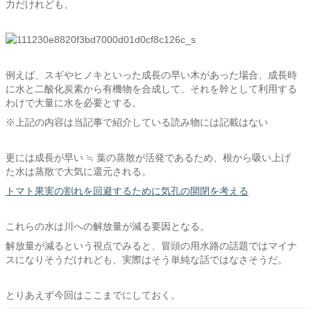
力だけれども、
例えば、スギやヒノキといった成長の早い木があった場合、成長時
に水と二酸化炭素から有機物を合成して、それを幹として利用する
わけで大量に水を必要とする。
※上記の内容は当記事で紹介している読み物には記載はない
更には成長が早い ≒ 葉の蒸散が活発であるため、根から吸い上げ
た水は蒸散で大気に還元される。
トマト果実の割れを回避するために気孔の開閉を考える
これらの水は川への解放量が減る要因となる。
解放量が減るという視点でみると、冒頭の用水路の話題ではマイナ
スになりそうだけれども、実際はそう単純な話ではなさそうだ。
とりあえず今回はここまでにしておく。