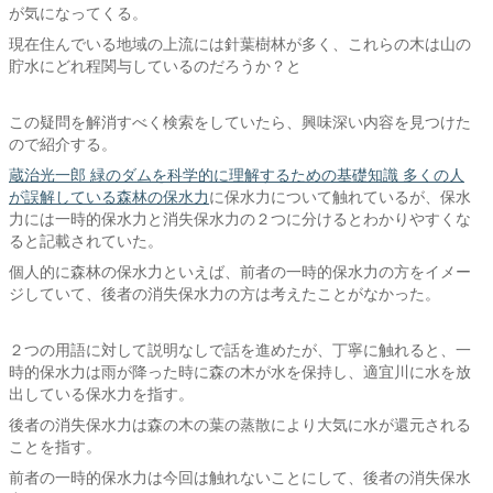
が気になってくる。
現在住んでいる地域の上流には針葉樹林が多く、これらの木は山の
貯水にどれ程関与しているのだろうか？と
この疑問を解消すべく検索をしていたら、興味深い内容を見つけた
ので紹介する。
蔵治光一郎 緑のダムを科学的に理解するための基礎知識 多くの人
が誤解している森林の保水力
に保水力について触れているが、保水
力には一時的保水力と消失保水力の２つに分けるとわかりやすくな
ると記載されていた。
個人的に森林の保水力といえば、前者の一時的保水力の方をイメー
ジしていて、後者の消失保水力の方は考えたことがなかった。
２つの用語に対して説明なしで話を進めたが、丁寧に触れると、一
時的保水力は雨が降った時に森の木が水を保持し、適宜川に水を放
出している保水力を指す。
後者の消失保水力は森の木の葉の蒸散により大気に水が還元される
ことを指す。
前者の一時的保水力は今回は触れないことにして、後者の消失保水