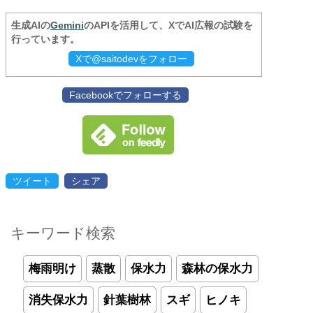
生成AIの
Gemini
のAPIを活用して、XでAI広報の試験を
行っています。
Xで@saitodevをフォロー
Facebookでフォローする
ツイート
シェア
キーワード検索
梅雨明け
蒸散
保水力
森林の保水力
消失保水力
針葉樹林
スギ
ヒノキ