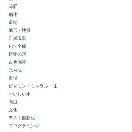
緑肥
稲作
道端
地形・地質
自然現象
化学全般
植物の形
古典園芸
光合成
市場
ビタミン・ミネラル・味
おいしい水
高槻
文化
テスト自動化
プログラミング