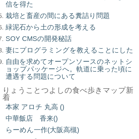
信を得た
栽培と畜産の間にある糞詰り問題
緑泥石から土の形成を考える
SOY CMSの開発秘話
妻にプログラミングを教えることにした
自由を求めてオープンソースのネットシ
ョップパッケージへ。軌道に乗った頃に
遭遇する問題について
りょうことつよしの食べ歩きマップ新
着
本家 アロチ 丸高 ()
中華飯店 香来()
らーめん一作(大阪高槻)