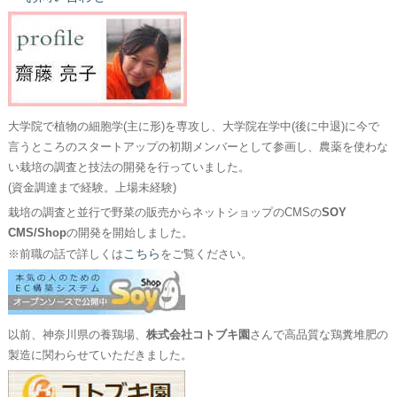
大学院で植物の細胞学(主に形)を専攻し、大学院在学中(後に中退)に今で
言うところのスタートアップの初期メンバーとして参画し、農薬を使わな
い栽培の調査と技法の開発を行っていました。
(資金調達まで経験。上場未経験)
栽培の調査と並行で野菜の販売からネットショップのCMSの
SOY
CMS/Shop
の開発を開始しました。
こちら
※前職の話で詳しくは
をご覧ください。
以前、神奈川県の養鶏場、
株式会社コトブキ園
さんで高品質な鶏糞堆肥の
製造に関わらせていただきました。