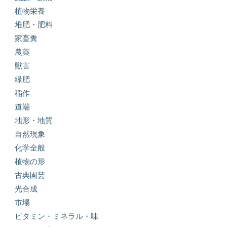
植物栄養
堆肥・肥料
家畜糞
農薬
獣害
緑肥
稲作
道端
地形・地質
自然現象
化学全般
植物の形
古典園芸
光合成
市場
ビタミン・ミネラル・味