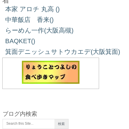
着
本家 アロチ 丸高 ()
中華飯店 香来()
らーめん一作(大阪高槻)
BAQKET()
箕面デニッシュサトウカエデ(大阪箕面)
ブログ内検索