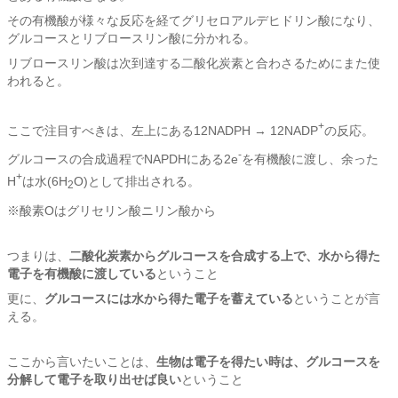
その有機酸が様々な反応を経てグリセロアルデヒドリン酸になり、
グルコースとリブロースリン酸に分かれる。
リブロースリン酸は次到達する二酸化炭素と合わさるためにまた使
われると。
+
ここで注目すべきは、左上にある12NADPH → 12NADP
の反応。
-
グルコースの合成過程でNAPDHにある2e
を有機酸に渡し、余った
+
H
は水(6H
O)として排出される。
2
※酸素Oはグリセリン酸ニリン酸から
つまりは、
二酸化炭素からグルコースを合成する上で、
水から得た
電子を有機酸に渡している
ということ
更に、
グルコースには水から得た電子を蓄えている
ということが言
える。
ここから言いたいことは、
生物は電子を得たい時は、グルコースを
分解して電子を取り出せば良い
ということ