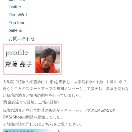
Twitter
DocsWell
YouTube
GitHub
お問い合わせ
大学院で植物の細胞学(主に形)を専攻し、大学院在学中(後に中退)に今で
言うところのスタートアップの初期メンバーとして参画し、農薬を使わな
い栽培の調査と技法の開発を行っていました。
(資金調達まで経験。上場未経験)
栽培の調査と並行で野菜の販売からネットショップのCMSの
SOY
CMS/Shop
の開発を開始しました。
こちら
※前職の話で詳しくは
をご覧ください。