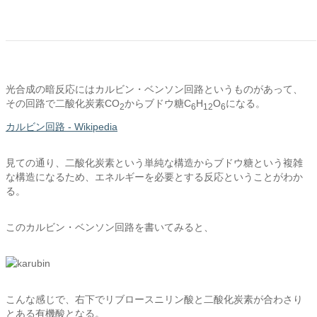
光合成の暗反応にはカルビン・ベンソン回路というものがあって、
その回路で二酸化炭素CO
からブドウ糖C
H
O
になる。
2
6
12
6
カルビン回路 - Wikipedia
見ての通り、二酸化炭素という単純な構造からブドウ糖という複雑
な構造になるため、エネルギーを必要とする反応ということがわか
る。
このカルビン・ベンソン回路を書いてみると、
こんな感じで、右下でリブロースニリン酸と二酸化炭素が合わさり
とある有機酸となる。