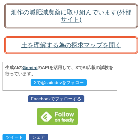
畑作の減肥減農薬に取り組んでいます(外部
サイト)
土を理解する為の探求マップを開く
生成AIの
Gemini
のAPIを活用して、XでAI広報の試験を
行っています。
Xで@saitodevをフォロー
Facebookでフォローする
ツイート
シェア