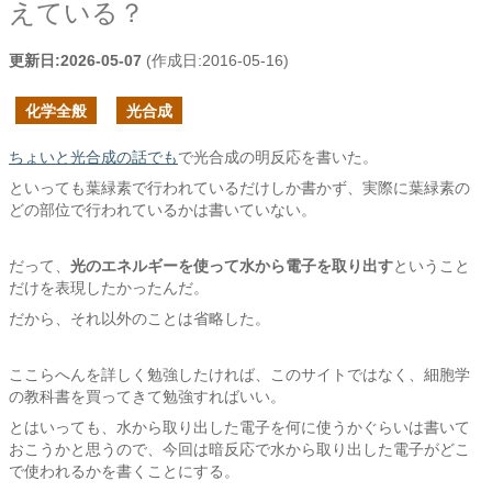
えている？
更新日:
2026-05-07
(作成日:
2016-05-16
)
化学全般
光合成
ちょいと光合成の話でも
で光合成の明反応を書いた。
といっても葉緑素で行われているだけしか書かず、実際に葉緑素の
どの部位で行われているかは書いていない。
だって、
光のエネルギーを使って水から電子を取り出す
ということ
だけを表現したかったんだ。
だから、それ以外のことは省略した。
ここらへんを詳しく勉強したければ、このサイトではなく、細胞学
の教科書を買ってきて勉強すればいい。
とはいっても、水から取り出した電子を何に使うかぐらいは書いて
おこうかと思うので、今回は暗反応で水から取り出した電子がどこ
で使われるかを書くことにする。