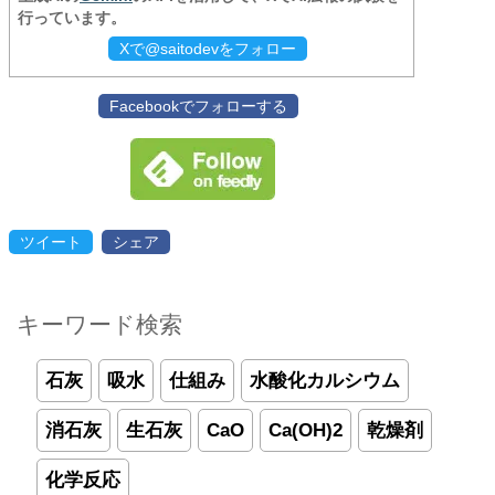
行っています。
Xで@saitodevをフォロー
Facebookでフォローする
ツイート
シェア
キーワード検索
石灰
吸水
仕組み
水酸化カルシウム
消石灰
生石灰
CaO
Ca(OH)2
乾燥剤
化学反応