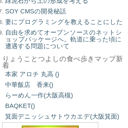
緑泥石から土の形成を考える
SOY CMSの開発秘話
妻にプログラミングを教えることにした
自由を求めてオープンソースのネットシ
ョップパッケージへ。軌道に乗った頃に
遭遇する問題について
りょうことつよしの食べ歩きマップ新
着
本家 アロチ 丸高 ()
中華飯店 香来()
らーめん一作(大阪高槻)
BAQKET()
箕面デニッシュサトウカエデ(大阪箕面)