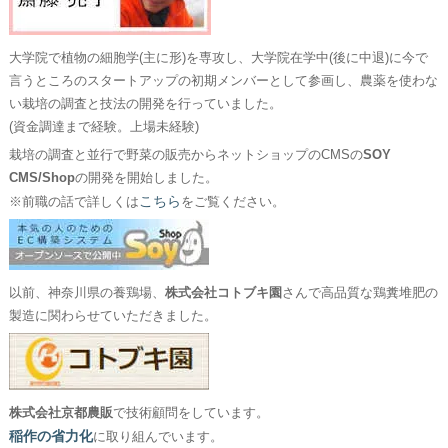
大学院で植物の細胞学(主に形)を専攻し、大学院在学中(後に中退)に今で
言うところのスタートアップの初期メンバーとして参画し、農薬を使わな
い栽培の調査と技法の開発を行っていました。
(資金調達まで経験。上場未経験)
栽培の調査と並行で野菜の販売からネットショップのCMSの
SOY
CMS/Shop
の開発を開始しました。
こちら
※前職の話で詳しくは
をご覧ください。
以前、神奈川県の養鶏場、
株式会社コトブキ園
さんで高品質な鶏糞堆肥の
製造に関わらせていただきました。
株式会社京都農販
で技術顧問をしています。
稲作の省力化
に取り組んでいます。