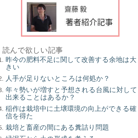
読んで欲しい記事
昨今の肥料不足に関して改善する余地は大
きい
人手が足りないところは何処か？
年々勢いが増すと予想される台風に対して
出来ることはあるか？
稲作は栽培中に土壌環境の向上ができる確
信を得た
栽培と畜産の間にある糞詰り問題