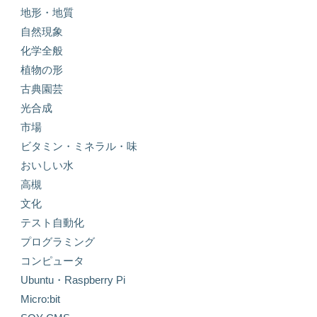
地形・地質
自然現象
化学全般
植物の形
古典園芸
光合成
市場
ビタミン・ミネラル・味
おいしい水
高槻
文化
テスト自動化
プログラミング
コンピュータ
Ubuntu・Raspberry Pi
Micro:bit