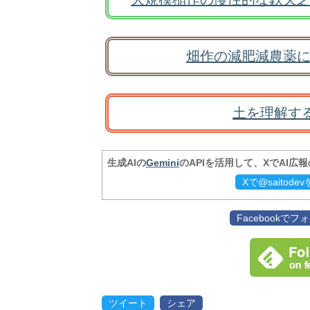
畑作の減肥減農薬に
土を理解す
生成AIの
Gemini
のAPIを活用して、XでAI広
Xで@saitod
Facebookで
ツイート
シェア