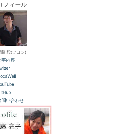
ロフィール
齋藤 毅(ツヨシ)
仕事内容
witter
ocsWell
ouTube
itHub
お問い合わせ