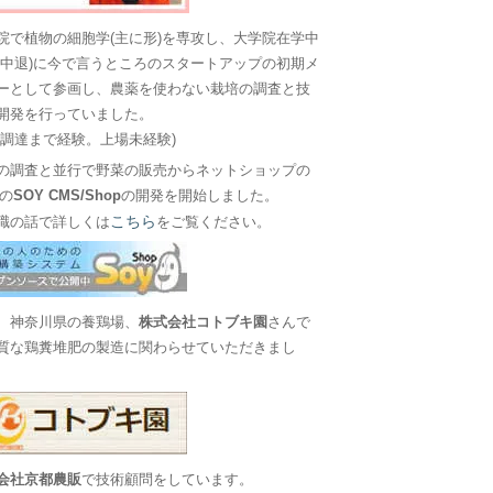
院で植物の細胞学(主に形)を専攻し、大学院在学中
に中退)に今で言うところのスタートアップの初期メ
ーとして参画し、農薬を使わない栽培の調査と技
開発を行っていました。
金調達まで経験。上場未経験)
の調査と並行で野菜の販売からネットショップの
Sの
SOY CMS/Shop
の開発を開始しました。
こちら
職の話で詳しくは
をご覧ください。
、神奈川県の養鶏場、
株式会社コトブキ園
さんで
質な鶏糞堆肥の製造に関わらせていただきまし
会社京都農販
で技術顧問をしています。