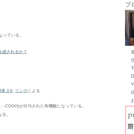
プ
なっている。
合成されるか？
T
D
Y
承 3.0
,
リンク
による
G
：-COOH)が付与された有機酸になっている。
なる。