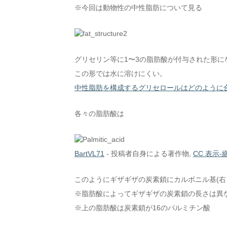
※今回は動物性の中性脂肪について見る
グリセリン等に1〜3の脂肪酸が付与された形に
この形では水に溶けにくい。
中性脂肪を構成するグリセロールはどのように
各々の脂肪酸は
BartVL71
-
投稿者自身による著作物
,
CC 表示-継
このようにギザギザの炭素鎖にカルボニル基(右
※脂肪酸によってギザギザの炭素鎖の長さは異
※上の脂肪酸は炭素鎖が16のパルミチン酸