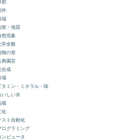
緑肥
稲作
道端
地形・地質
自然現象
化学全般
植物の形
古典園芸
光合成
市場
ビタミン・ミネラル・味
おいしい水
高槻
文化
テスト自動化
プログラミング
コンピュータ