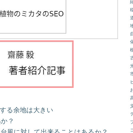
善する余地は大きい
処か？
る台風に対して出来ることはあるか？