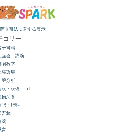
定商取引法に関する表示
テゴリー
電子書籍
勉強会・講演
菜園教室
土壌環境
土壌分析
施設・設備・IoT
植物栄養
堆肥・肥料
家畜糞
農薬
獣害