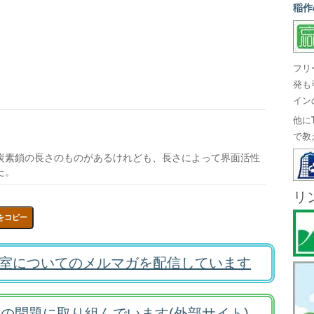
稲作
フリ
発も
イン
他に
で教
炭素鎖の長さのものがあるけれども、長さによって界面活性
た。
リ
をコピー
室についてのメルマガを配信しています
の問題に取り組んでいます(外部サイト)