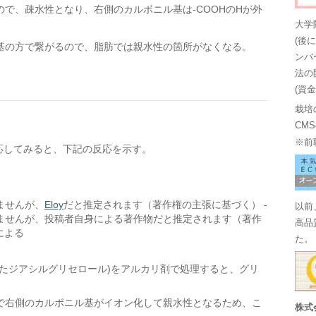
で、疎水性となり、右側のカルボニル基は-COOHのHが外
大学
(後
基の方で繋がるので、脂肪では親水性の箇所がなくなる。
ンバ
法の
(資
栽培
CM
※前
反応してみると、下記の反応を示す。
ませんが、
Eloy
だと推定されます（著作権の主張に基づく） -
以前
ませんが、
投稿者自身による著作物
だと推定されます（著作
高品
による
た。
たジアシルグリセロール)をアルカリ剤で処理すると、グリ
で右側のカルボニル基がイオン化して親水性となるため、こ
株式