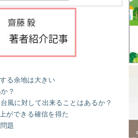
善する余地は大きい
処か？
る台風に対して出来ることはあるか？
向上ができる確信を得た
り問題
る