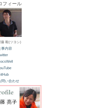
ロフィール
齋藤 毅(ツヨシ)
仕事内容
witter
ocsWell
ouTube
itHub
お問い合わせ