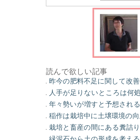
読んで欲しい記事
昨今の肥料不足に関して改
人手が足りないところは何
年々勢いが増すと予想され
稲作は栽培中に土壌環境の
栽培と畜産の間にある糞詰
緑泥石から土の形成を考え