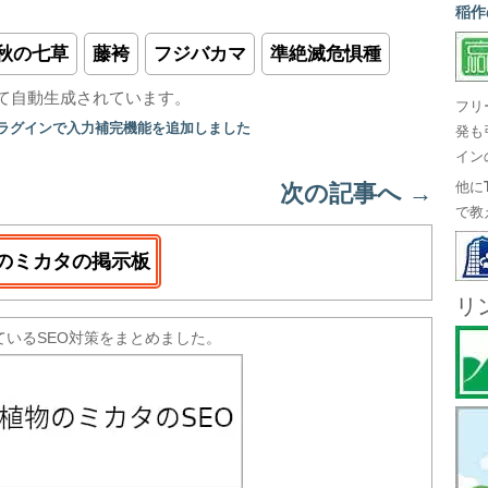
稲作
秋の七草
藤袴
フジバカマ
準絶滅危惧種
て自動生成されています。
フリ
プラグインで入力補完機能を追加しました
発も
イン
次の記事へ
→
他に
で教
のミカタの掲示板
リ
ているSEO対策をまとめました。