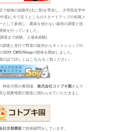
院で植物の細胞学(主に形)を専攻し、大学院在学中
に中退)に今で言うところのスタートアップの初期メ
ーとして参画し、農薬を使わない栽培の調査と技
開発を行っていました。
金調達まで経験。上場未経験)
の調査と並行で野菜の販売からネットショップの
Sの
SOY CMS/Shop
の開発を開始しました。
こちら
職の話で詳しくは
をご覧ください。
、神奈川県の養鶏場、
株式会社コトブキ園
さんで
質な鶏糞堆肥の製造に関わらせていただきまし
会社京都農販
で技術顧問をしています。