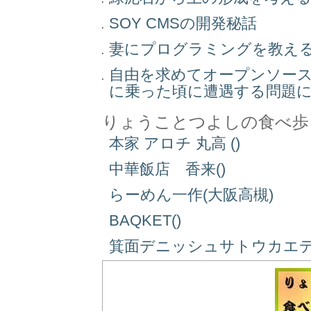
SOY CMSの開発秘話
妻にプログラミングを教え
自由を求めてオープンソー
に乗った頃に遭遇する問題
りょうことつよしの食べ歩
本家 アロチ 丸高 ()
中華飯店 香来()
らーめん一作(大阪高槻)
BAQKET()
箕面デニッシュサトウカエデ