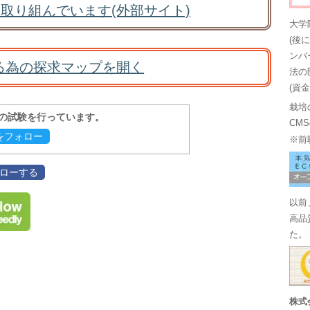
取り組んでいます(外部サイト)
大学
(後
ンバ
る為の探求マップを開く
法の
(資
栽培
報の試験を行っています。
CM
evをフォロー
※前
フォローする
以前
高品
た。
株式