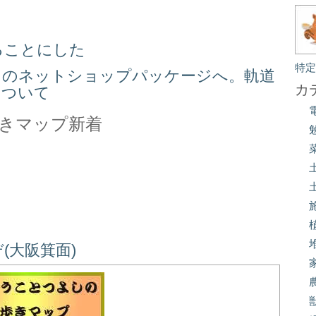
ることにした
特
スのネットショップパッケージへ。軌道
カ
について
きマップ新着
(大阪箕面)