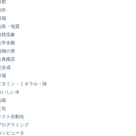
緑肥
稲作
道端
地形・地質
自然現象
化学全般
植物の形
古典園芸
光合成
市場
ビタミン・ミネラル・味
おいしい水
高槻
文化
テスト自動化
プログラミング
コンピュータ