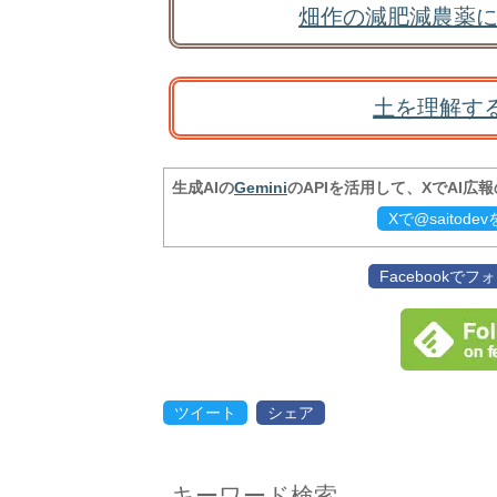
畑作の減肥減農薬に
土を理解す
生成AIの
Gemini
のAPIを活用して、XでAI広
Xで@saitod
Facebookで
ツイート
シェア
キーワード検索