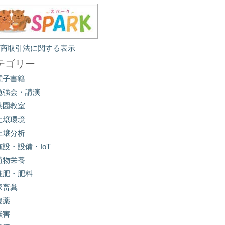
定商取引法に関する表示
テゴリー
電子書籍
勉強会・講演
菜園教室
土壌環境
土壌分析
施設・設備・IoT
植物栄養
堆肥・肥料
家畜糞
農薬
獣害