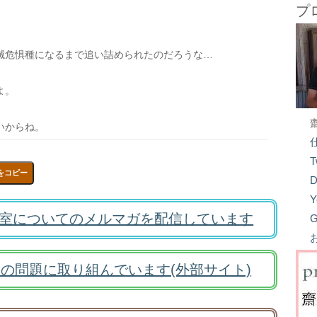
プ
滅危惧種になるまで追い詰められたのだろうな…
よ。
いからね。
T
をコピー
D
Y
室についてのメルマガを配信しています
G
の問題に取り組んでいます(外部サイト)