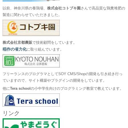
以前、神奈川県の養鶏場、
株式会社コトブキ園
さんで高品質な鶏糞堆肥の
製造に関わらせていただきました。
株式会社京都農販
で技術顧問をしています。
稲作の省力化
に取り組んでいます。
フリーランスのプログラマとしてSOY CMS/Shopの開発も引き続き行っ
ていますので、サイト構築やプラグインの開発をしています。
他に
Tera school
の小中学生向けのプログラミング教室で教えています。
リンク