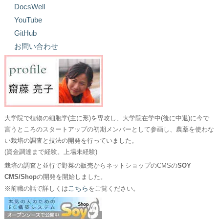
DocsWell
YouTube
GitHub
お問い合わせ
大学院で植物の細胞学(主に形)を専攻し、大学院在学中(後に中退)に今で
言うところのスタートアップの初期メンバーとして参画し、農薬を使わな
い栽培の調査と技法の開発を行っていました。
(資金調達まで経験。上場未経験)
栽培の調査と並行で野菜の販売からネットショップのCMSの
SOY
CMS/Shop
の開発を開始しました。
こちら
※前職の話で詳しくは
をご覧ください。