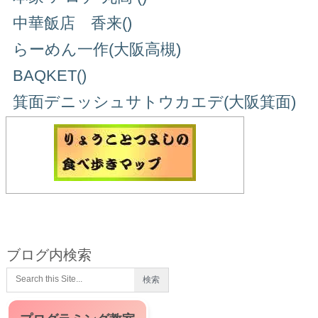
中華飯店 香来()
らーめん一作(大阪高槻)
BAQKET()
箕面デニッシュサトウカエデ(大阪箕面)
ブログ内検索