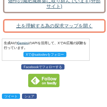
畑作の減肥減農薬に取り組んでいます(外部
サイト)
土を理解する為の探求マップを開く
生成AIの
Gemini
のAPIを活用して、XでAI広報の試験を
行っています。
Xで@saitodevをフォロー
Facebookでフォローする
ツイート
シェア