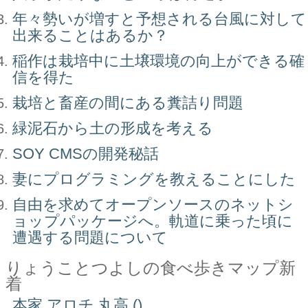
年々勢いが増すと予想される台風に対して
出来ることはあるか？
稲作は栽培中に土壌環境の向上ができる確
信を得た
栽培と畜産の間にある糞詰り問題
緑泥石から土の形成を考える
SOY CMSの開発秘話
妻にプログラミングを教えることにした
自由を求めてオープンソースのネットシ
ョップパッケージへ。軌道に乗った頃に
遭遇する問題について
りょうことつよしの食べ歩きマップ新
着
本家 アロチ 丸高 ()