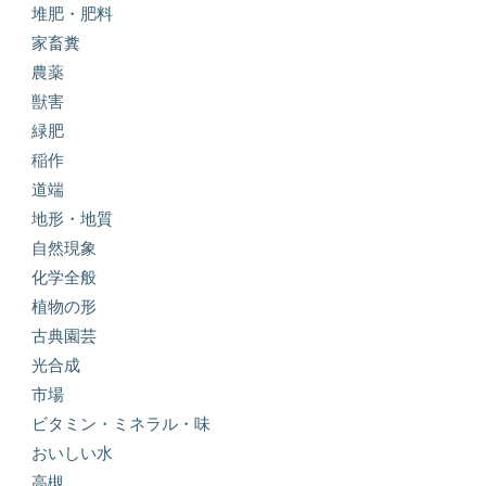
堆肥・肥料
家畜糞
農薬
獣害
緑肥
稲作
道端
地形・地質
自然現象
化学全般
植物の形
古典園芸
光合成
市場
ビタミン・ミネラル・味
おいしい水
高槻