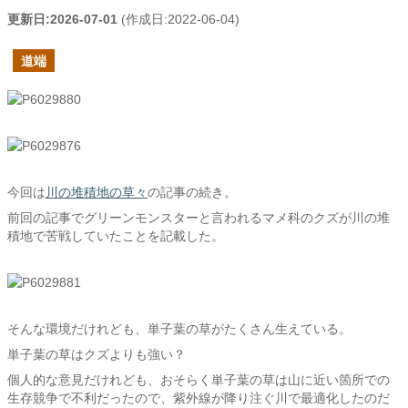
更新日:
2026-07-01
(作成日:
2022-06-04
)
道端
今回は
川の堆積地の草々
の記事の続き。
前回の記事でグリーンモンスターと言われるマメ科のクズが川の堆
積地で苦戦していたことを記載した。
そんな環境だけれども、単子葉の草がたくさん生えている。
単子葉の草はクズよりも強い？
個人的な意見だけれども、おそらく単子葉の草は山に近い箇所での
生存競争で不利だったので、紫外線が降り注ぐ川で最適化したのだ