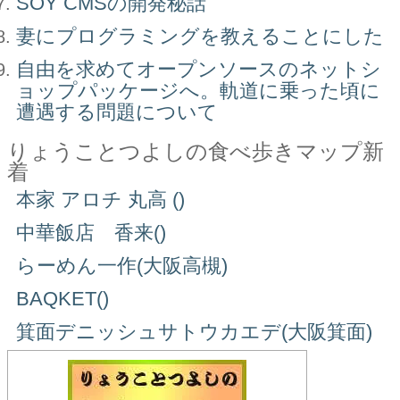
SOY CMSの開発秘話
妻にプログラミングを教えることにした
自由を求めてオープンソースのネットシ
ョップパッケージへ。軌道に乗った頃に
遭遇する問題について
りょうことつよしの食べ歩きマップ新
着
本家 アロチ 丸高 ()
中華飯店 香来()
らーめん一作(大阪高槻)
BAQKET()
箕面デニッシュサトウカエデ(大阪箕面)