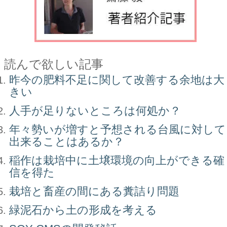
読んで欲しい記事
昨今の肥料不足に関して改善する余地は大
きい
人手が足りないところは何処か？
年々勢いが増すと予想される台風に対して
出来ることはあるか？
稲作は栽培中に土壌環境の向上ができる確
信を得た
栽培と畜産の間にある糞詰り問題
緑泥石から土の形成を考える