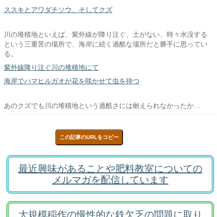
ススキとアワダチソウ、そしてクズ
川の堆積地といえば、紫外線が降り注ぐ、土がない、時々水没する
という三重苦の場所で、海岸に続く過酷な場所だと勝手に思ってい
る。
紫外線降り注ぐ川の堆積地にて
海岸でハマヒルガオが花を咲かせて虫を待つ
あのクズでも川の堆積地という過酷さには耐えられなかったか…
この記事のURLをコピー
最近興味があることや肥料教室についての
メルマガを配信しています
大規模稲作の慢性的な鉄欠乏の問題に取り