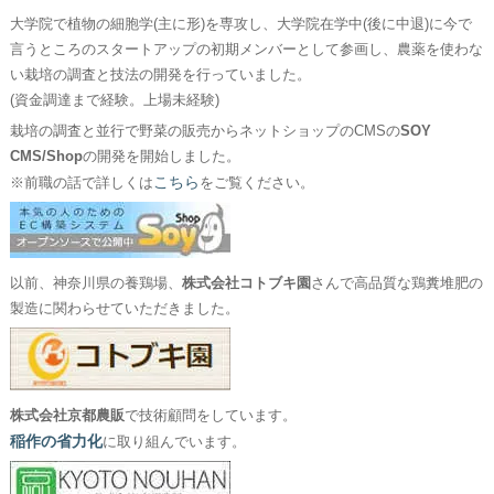
大学院で植物の細胞学(主に形)を専攻し、大学院在学中(後に中退)に今で
言うところのスタートアップの初期メンバーとして参画し、農薬を使わな
い栽培の調査と技法の開発を行っていました。
(資金調達まで経験。上場未経験)
栽培の調査と並行で野菜の販売からネットショップのCMSの
SOY
CMS/Shop
の開発を開始しました。
こちら
※前職の話で詳しくは
をご覧ください。
以前、神奈川県の養鶏場、
株式会社コトブキ園
さんで高品質な鶏糞堆肥の
製造に関わらせていただきました。
株式会社京都農販
で技術顧問をしています。
稲作の省力化
に取り組んでいます。