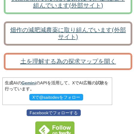
組んでいます(外部サイト)
畑作の減肥減農薬に取り組んでいます(外部
サイト)
土を理解する為の探求マップを開く
生成AIの
Gemini
のAPIを活用して、XでAI広報の試験を
行っています。
Xで@saitodevをフォロー
Facebookでフォローする