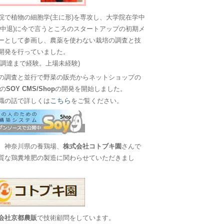
院で植物の細胞学(主に形)を専攻し、大学院在学中
に中退)に今で言うところのスタートアップの初期メ
ーとして参画し、農薬を使わない栽培の調査と技
開発を行っていました。
金調達まで経験。上場未経験)
の調査と並行で野菜の販売からネットショップの
Sの
SOY CMS/Shop
の開発を開始しました。
こちら
職の話で詳しくは
をご覧ください。
、神奈川県の養鶏場、
株式会社コトブキ園
さんで
質な鶏糞堆肥の製造に関わらせていただきまし
会社京都農販
で技術顧問をしています。