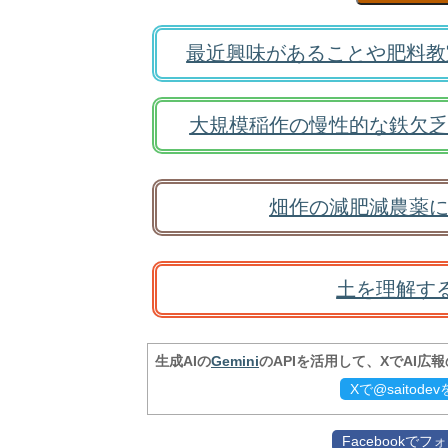
最近興味があることや肥料教
大規模稲作の慢性的な鉄欠乏
畑作の減肥減農薬に
土を理解す
生成AIの
Gemini
のAPIを活用して、XでAI広
Xで@saitod
Facebookで