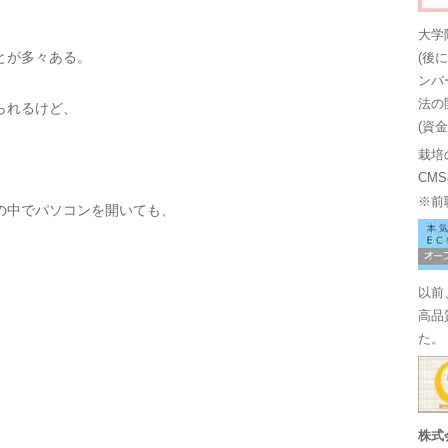
大学
とが多々ある。
(後
ンバ
法の
られるけど、
(資
栽培
CM
※前
の中でパソコンを開いても、
以前
高品
た。
株式