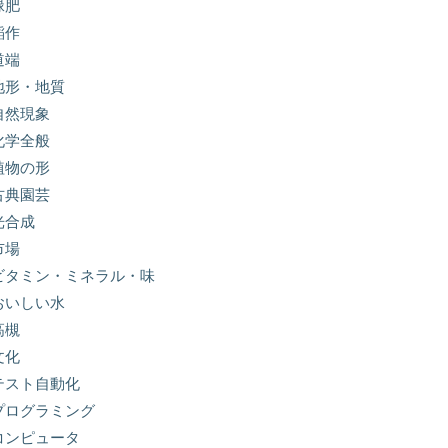
緑肥
稲作
道端
地形・地質
自然現象
化学全般
植物の形
古典園芸
光合成
市場
ビタミン・ミネラル・味
おいしい水
高槻
文化
テスト自動化
プログラミング
コンピュータ