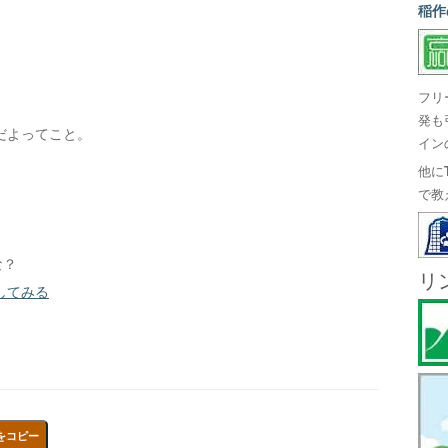
稲作
、
フリ
発も
だよってこと。
イン
他に
で教
な？
リ
してみる
をコピー