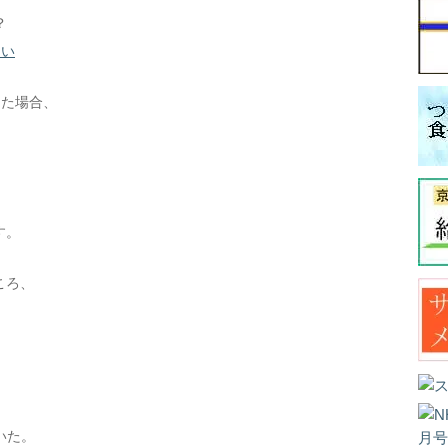
？
たい
った場合、
す。
ころ、
いた。