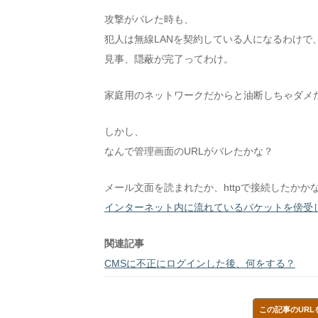
攻撃がバレた時も、
犯人は無線LANを契約している人になるわけで
見事、隠蔽が完了ってわけ。
家庭用のネットワークだからと油断しちゃダメ
しかし、
なんで管理画面のURLがバレたかな？
メール文面を読まれたか、httpで接続したかか
インターネット内に流れているパケットを傍受
関連記事
CMSに不正にログインした後、何をする？
この記事のURL