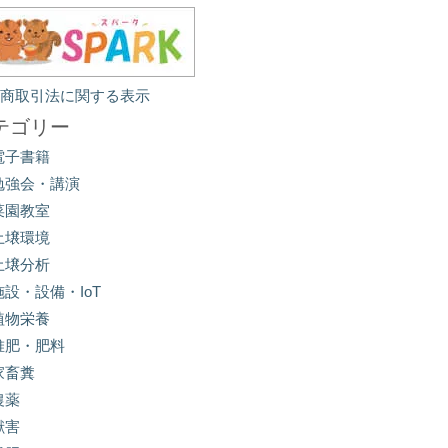
定商取引法に関する表示
テゴリー
電子書籍
勉強会・講演
菜園教室
土壌環境
土壌分析
施設・設備・IoT
植物栄養
堆肥・肥料
家畜糞
農薬
獣害