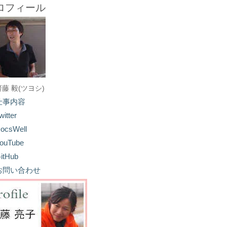
ロフィール
齋藤 毅(ツヨシ)
仕事内容
witter
ocsWell
ouTube
itHub
お問い合わせ