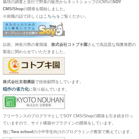
栽培の調査と並行で野菜の販売からネットショップのCMSの
SOY
CMS/Shop
の開発を開始しました。
こちら
※前職の話で詳しくは
をご覧ください。
以前、神奈川県の養鶏場、
株式会社コトブキ園
さんで高品質な鶏糞堆肥の
製造に関わらせていただきました。
株式会社京都農販
で技術顧問をしています。
稲作の省力化
に取り組んでいます。
フリーランスのプログラマとしてSOY CMS/Shopの開発も引き続き行っ
ていますので、サイト構築やプラグインの開発をしています。
他に
Tera school
の小中学生向けのプログラミング教室で教えています。