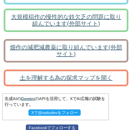
大規模稲作の慢性的な鉄欠乏の問題に取り
組んでいます(外部サイト)
畑作の減肥減農薬に取り組んでいます(外部
サイト)
土を理解する為の探求マップを開く
生成AIの
Gemini
のAPIを活用して、XでAI広報の試験を
行っています。
Xで@saitodevをフォロー
Facebookでフォローする