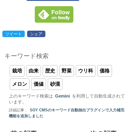
ツイート
シェア
キーワード検索
栽培
由来
歴史
野菜
ウリ科
価格
メロン
価値
砂漠
上のキーワード検索は
Gemini
を利用して自動生成されて
います。
詳細記事 :
SOY CMSのキーワード自動抽出プラグインで入力補完
機能を追加しました