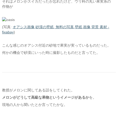
それはメロンかスイカだったか忘れたけど、ウリ科の丸い果実系の
作物が
(写真:
オアシス画像,砂漠の壁紙, 無料の写真,壁紙,画像,背景,素材 -
fixabay
)
こんな感じのオアシス付近の砂地で果実が実っているものだった。
何かの機会で砂漠にいった時に撮影したものだと言ってた。
教授がメロンに関してある話をしてくれた。
メロンがどうして高級な果物というイメージがあるか
を。
現地の人から聞いたとか言ってたかな。