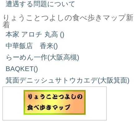
遭遇する問題について
りょうことつよしの食べ歩きマップ新
着
本家 アロチ 丸高 ()
中華飯店 香来()
らーめん一作(大阪高槻)
BAQKET()
箕面デニッシュサトウカエデ(大阪箕面)