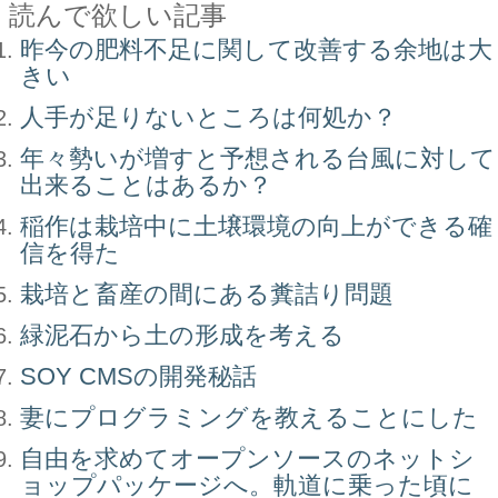
読んで欲しい記事
昨今の肥料不足に関して改善する余地は大
きい
人手が足りないところは何処か？
年々勢いが増すと予想される台風に対して
出来ることはあるか？
稲作は栽培中に土壌環境の向上ができる確
信を得た
栽培と畜産の間にある糞詰り問題
緑泥石から土の形成を考える
SOY CMSの開発秘話
妻にプログラミングを教えることにした
自由を求めてオープンソースのネットシ
ョップパッケージへ。軌道に乗った頃に