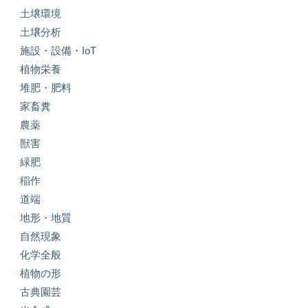
土壌環境
土壌分析
施設・設備・IoT
植物栄養
堆肥・肥料
家畜糞
農薬
獣害
緑肥
稲作
道端
地形・地質
自然現象
化学全般
植物の形
古典園芸