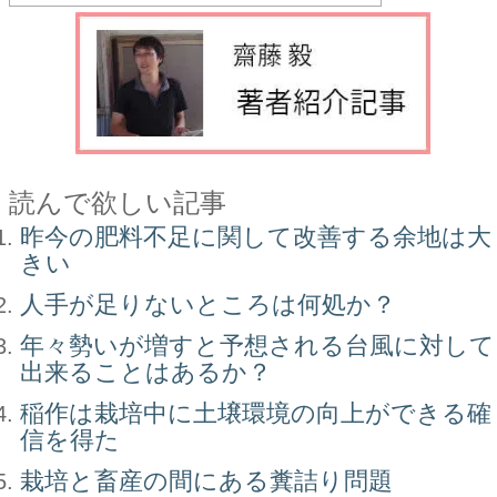
読んで欲しい記事
昨今の肥料不足に関して改善する余地は大
きい
人手が足りないところは何処か？
年々勢いが増すと予想される台風に対して
出来ることはあるか？
稲作は栽培中に土壌環境の向上ができる確
信を得た
栽培と畜産の間にある糞詰り問題