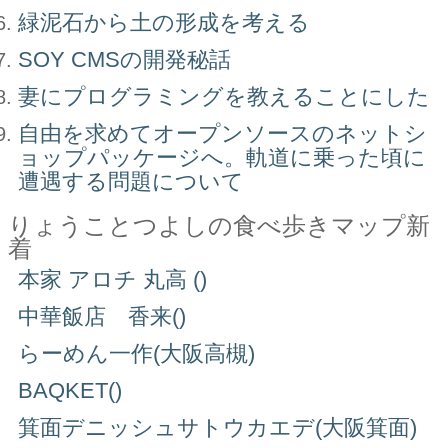
緑泥石から土の形成を考える
SOY CMSの開発秘話
妻にプログラミングを教えることにした
自由を求めてオープンソースのネットシ
ョップパッケージへ。軌道に乗った頃に
遭遇する問題について
りょうことつよしの食べ歩きマップ新
着
本家 アロチ 丸高 ()
中華飯店 香来()
らーめん一作(大阪高槻)
BAQKET()
箕面デニッシュサトウカエデ(大阪箕面)