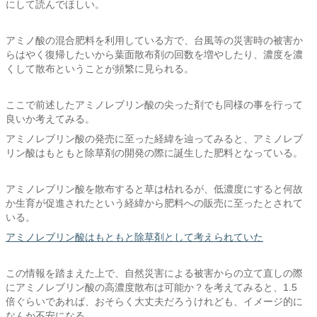
にして読んでほしい。
アミノ酸の混合肥料を利用している方で、台風等の災害時の被害か
らはやく復帰したいから葉面散布剤の回数を増やしたり、濃度を濃
くして散布ということが頻繁に見られる。
ここで前述したアミノレブリン酸の尖った剤でも同様の事を行って
良いか考えてみる。
アミノレブリン酸の発売に至った経緯を辿ってみると、アミノレブ
リン酸はもともと除草剤の開発の際に誕生した肥料となっている。
アミノレブリン酸を散布すると草は枯れるが、低濃度にすると何故
か生育が促進されたという経緯から肥料への販売に至ったとされて
いる。
アミノレブリン酸はもともと除草剤として考えられていた
この情報を踏まえた上で、自然災害による被害からの立て直しの際
にアミノレブリン酸の高濃度散布は可能か？を考えてみると、1.5
倍ぐらいであれば、おそらく大丈夫だろうけれども、イメージ的に
なんか不安になる。