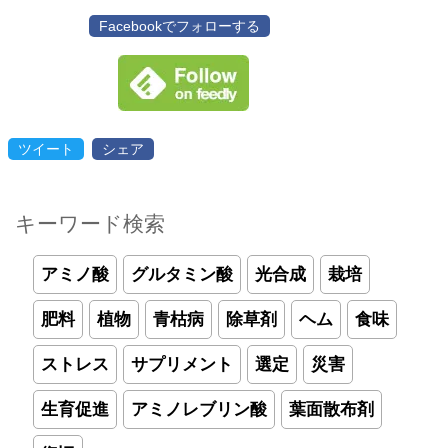
Facebookでフォローする
ツイート
シェア
キーワード検索
アミノ酸
グルタミン酸
光合成
栽培
肥料
植物
青枯病
除草剤
ヘム
食味
ストレス
サプリメント
選定
災害
生育促進
アミノレブリン酸
葉面散布剤