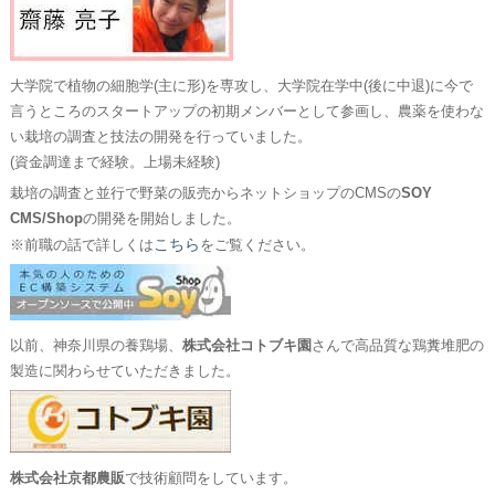
大学院で植物の細胞学(主に形)を専攻し、大学院在学中(後に中退)に今で
言うところのスタートアップの初期メンバーとして参画し、農薬を使わな
い栽培の調査と技法の開発を行っていました。
(資金調達まで経験。上場未経験)
栽培の調査と並行で野菜の販売からネットショップのCMSの
SOY
CMS/Shop
の開発を開始しました。
こちら
※前職の話で詳しくは
をご覧ください。
以前、神奈川県の養鶏場、
株式会社コトブキ園
さんで高品質な鶏糞堆肥の
製造に関わらせていただきました。
株式会社京都農販
で技術顧問をしています。