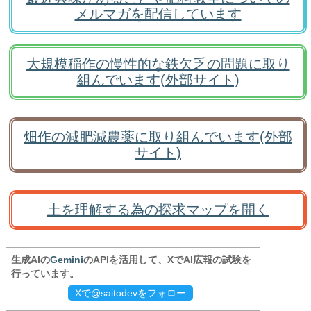
メルマガを配信しています
大規模稲作の慢性的な鉄欠乏の問題に取り
組んでいます(外部サイト)
畑作の減肥減農薬に取り組んでいます(外部
サイト)
土を理解する為の探求マップを開く
生成AIの
Gemini
のAPIを活用して、XでAI広報の試験を
行っています。
Xで@saitodevをフォロー