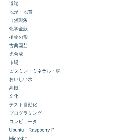
道端
地形・地質
自然現象
化学全般
植物の形
古典園芸
光合成
市場
ビタミン・ミネラル・味
おいしい水
高槻
文化
テスト自動化
プログラミング
コンピュータ
Ubuntu・Raspberry Pi
Micro:bit