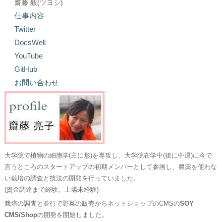
齋藤 毅(ツヨシ)
仕事内容
Twitter
DocsWell
YouTube
GitHub
お問い合わせ
大学院で植物の細胞学(主に形)を専攻し、大学院在学中(後に中退)に今で
言うところのスタートアップの初期メンバーとして参画し、農薬を使わな
い栽培の調査と技法の開発を行っていました。
(資金調達まで経験。上場未経験)
栽培の調査と並行で野菜の販売からネットショップのCMSの
SOY
CMS/Shop
の開発を開始しました。