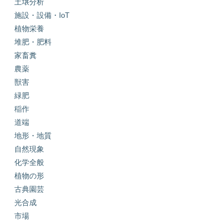
土壌分析
施設・設備・IoT
植物栄養
堆肥・肥料
家畜糞
農薬
獣害
緑肥
稲作
道端
地形・地質
自然現象
化学全般
植物の形
古典園芸
光合成
市場