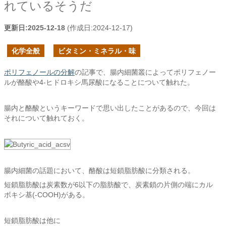
れているそうだ
更新日:
2025-12-18
(作成日:
2024-12-17
)
化学全般
ビタミン・ミネラル・味
ポリフェノールの分解
の記事で、腸内細菌叢によってポリフェノー
ルが酪酸や4-ヒドロキシ馬尿酸になることについて触れた。
腸内と酪酸というキーワードで思い出したことがあるので、今回は
それについて触れておく。
腸内細菌の話題において、酪酸は短鎖脂肪酸に分類される。
短鎖脂肪酸は炭素数が6以下の脂肪酸で、炭素鎖の片側の端にカル
ボキシ基(-COOH)がある。
短鎖脂肪酸は他に