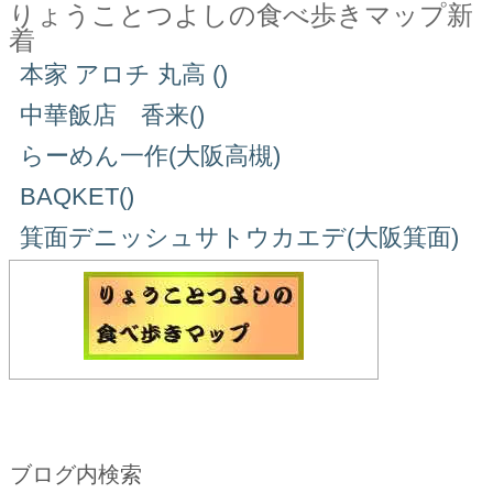
りょうことつよしの食べ歩きマップ新
着
本家 アロチ 丸高 ()
中華飯店 香来()
らーめん一作(大阪高槻)
BAQKET()
箕面デニッシュサトウカエデ(大阪箕面)
ブログ内検索