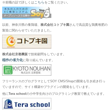
こちら
※前職の話で詳しくは
をご覧ください。
以前、神奈川県の養鶏場、
株式会社コトブキ園
さんで高品質な鶏糞堆肥の
製造に関わらせていただきました。
株式会社京都農販
で技術顧問をしています。
稲作の省力化
に取り組んでいます。
フリーランスのプログラマとしてSOY CMS/Shopの開発も引き続き行っ
ていますので、サイト構築やプラグインの開発をしています。
他に
Tera school
の小中学生向けのプログラミング教室で教えています。