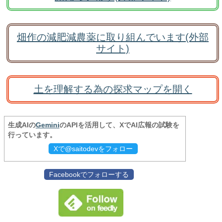
畑作の減肥減農薬に取り組んでいます(外部
サイト)
土を理解する為の探求マップを開く
生成AIの
Gemini
のAPIを活用して、XでAI広報の試験を
行っています。
Xで@saitodevをフォロー
Facebookでフォローする