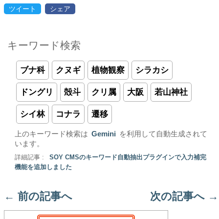
ツイート
シェア
キーワード検索
ブナ科
クヌギ
植物観察
シラカシ
ドングリ
殻斗
クリ属
大阪
若山神社
シイ林
コナラ
遷移
上のキーワード検索は
Gemini
を利用して自動生成されて
います。
詳細記事 :
SOY CMSのキーワード自動抽出プラグインで入力補完
機能を追加しました
←
前の記事へ
次の記事へ
→