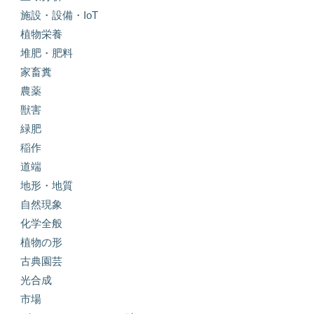
施設・設備・IoT
植物栄養
堆肥・肥料
家畜糞
農薬
獣害
緑肥
稲作
道端
地形・地質
自然現象
化学全般
植物の形
古典園芸
光合成
市場