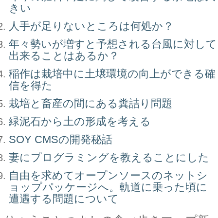
きい
人手が足りないところは何処か？
年々勢いが増すと予想される台風に対して
出来ることはあるか？
稲作は栽培中に土壌環境の向上ができる確
信を得た
栽培と畜産の間にある糞詰り問題
緑泥石から土の形成を考える
SOY CMSの開発秘話
妻にプログラミングを教えることにした
自由を求めてオープンソースのネットシ
ョップパッケージへ。軌道に乗った頃に
遭遇する問題について