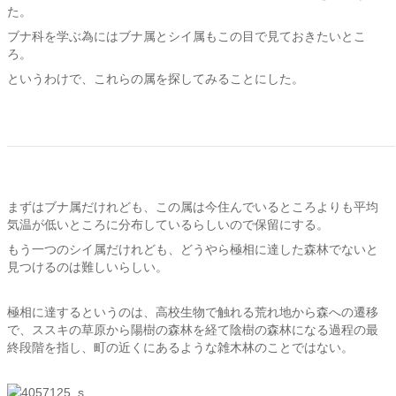
た。
ブナ科を学ぶ為にはブナ属とシイ属もこの目で見ておきたいとこ
ろ。
というわけで、これらの属を探してみることにした。
まずはブナ属だけれども、この属は今住んでいるところよりも平均
気温が低いところに分布しているらしいので保留にする。
もう一つのシイ属だけれども、どうやら極相に達した森林でないと
見つけるのは難しいらしい。
極相に達するというのは、高校生物で触れる荒れ地から森への遷移
で、ススキの草原から陽樹の森林を経て陰樹の森林になる過程の最
終段階を指し、町の近くにあるような雑木林のことではない。