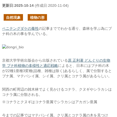
更新日:
2025-10-14
(作成日:
2020-11-04
)
自然現象
植物の形
ベニテングダケの毒性
の記事まででわかる通り、森林を学ぶ為にブ
ナ科の木の事を学んでいる。
京都大学学術出版会から出版されている
原 正利著 どんぐりの生物
学 ブナ科植物の多様性と適応戦略
によると、日本にはブナ科の木
が22種1亜種3変種(品種、雑種は除く)あるらしく、属で分類すると
ブナ属、マテバシイ属、シイ属、クリ属とコナラ属があるらしい。
関西の町周辺の雑木林でよく見かけるコナラ、クヌギやシラカシは
コナラ属に分類される。
※コナラとクヌギはコナラ亜属でシラカシはアカガシ亜属
今までの記事ではマテバシイ属、クリ属とコナラ属の木を見つけ