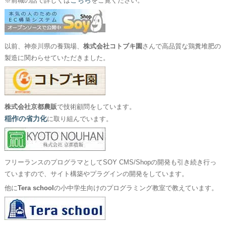
こちら
※前職の話で詳しくは
をご覧ください。
以前、神奈川県の養鶏場、
株式会社コトブキ園
さんで高品質な鶏糞堆肥の
製造に関わらせていただきました。
株式会社京都農販
で技術顧問をしています。
稲作の省力化
に取り組んでいます。
フリーランスのプログラマとしてSOY CMS/Shopの開発も引き続き行っ
ていますので、サイト構築やプラグインの開発をしています。
他に
Tera school
の小中学生向けのプログラミング教室で教えています。