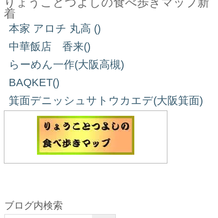
りょうことつよしの食べ歩きマップ新
着
本家 アロチ 丸高 ()
中華飯店 香来()
らーめん一作(大阪高槻)
BAQKET()
箕面デニッシュサトウカエデ(大阪箕面)
ブログ内検索