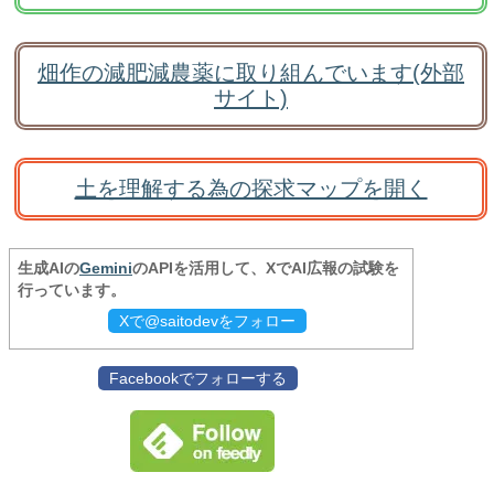
畑作の減肥減農薬に取り組んでいます(外部
サイト)
土を理解する為の探求マップを開く
生成AIの
Gemini
のAPIを活用して、XでAI広報の試験を
行っています。
Xで@saitodevをフォロー
Facebookでフォローする