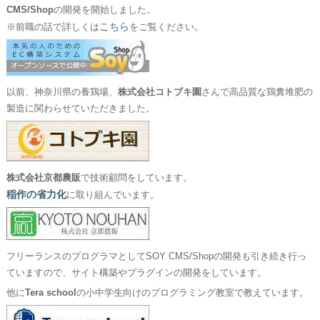
CMS/Shop
の開発を開始しました。
こちら
※前職の話で詳しくは
をご覧ください。
以前、神奈川県の養鶏場、
株式会社コトブキ園
さんで高品質な鶏糞堆肥の
製造に関わらせていただきました。
株式会社京都農販
で技術顧問をしています。
稲作の省力化
に取り組んでいます。
フリーランスのプログラマとしてSOY CMS/Shopの開発も引き続き行っ
ていますので、サイト構築やプラグインの開発をしています。
他に
Tera school
の小中学生向けのプログラミング教室で教えています。