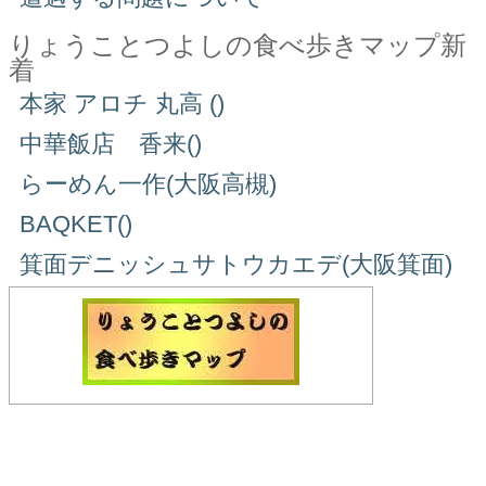
りょうことつよしの食べ歩きマップ新
着
本家 アロチ 丸高 ()
中華飯店 香来()
らーめん一作(大阪高槻)
BAQKET()
箕面デニッシュサトウカエデ(大阪箕面)