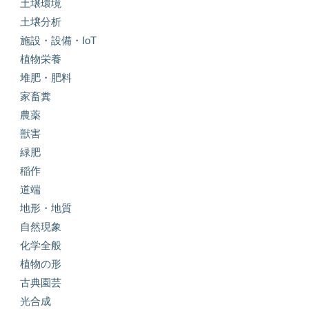
土壌環境
土壌分析
施設・設備・IoT
植物栄養
堆肥・肥料
家畜糞
農薬
獣害
緑肥
稲作
道端
地形・地質
自然現象
化学全般
植物の形
古典園芸
光合成