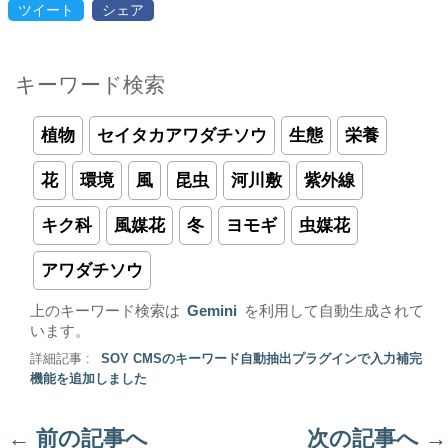
ツイート
シェア
キーワード検索
植物
セイタカアワダチソウ
生態
栄養
花
環境
風
昆虫
河川敷
紫外線
キク科
風媒花
冬
ヨモギ
虫媒花
アワダチソウ
上のキーワード検索は
Gemini
を利用して自動生成されて
います。
詳細記事 :
SOY CMSのキーワード自動抽出プラグインで入力補完
機能を追加しました
←
前の記事へ
次の記事へ
→