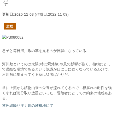
ギ
更新日:
2025-11-08
(作成日:
2022-11-09
)
道端
息子と毎日河川敷の草を見るのが日課になっている。
河川敷というのは太陽(特に紫外線)や風の影響が強く、植物にとっ
て過酷な環境であるという認識が日に日に強くなっているわけで、
河川敷に集まってくる草は猛者ばかりだ。
常に上流から鉱物由来の栄養が流れてくるので、根腐れの耐性を強
くすれば養分取り放題といった、冒険者にとっての約束の地感もあ
る。
紫外線降り注ぐ川の堆積地にて