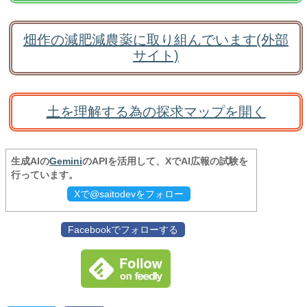
畑作の減肥減農薬に取り組んでいます(外部
サイト)
土を理解する為の探求マップを開く
生成AIの
Gemini
のAPIを活用して、XでAI広報の試験を
行っています。
Xで@saitodevをフォロー
Facebookでフォローする