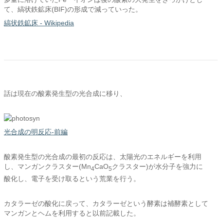
て、縞状鉄鉱床(BIF)の形成で減っていった。
縞状鉄鉱床 - Wikipedia
話は現在の酸素発生型の光合成に移り、
光合成の明反応-前編
酸素発生型の光合成の最初の反応は、太陽光のエネルギーを利用
し、マンガンクラスター(Mn
CaO
クラスター)が水分子を強力に
4
5
酸化し、電子を受け取るという荒業を行う。
カタラーゼの酸化に戻って、カタラーゼという酵素は補酵素として
マンガンとヘムを利用すると以前記載した。