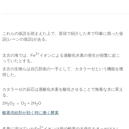
これらの仮説を踏まえた上で、冒頭で紹介した本で印象に残った仮
説(レーンの仮説)がある。
2+
太古の海では、Fe
イオンによる過酸化水素の発生が頻繁に起こ
っていたとする。
太古の生物らは自己防衛の一手として、カタラーゼという機能を獲
得した。
カタラーゼの反応は過酸化水素を酸化させることで無毒な水に変え
る。
2H
O
→ O
+ 2H
O
2
2
2
2
酸素供給剤が効く時に働く酵素
2+
多量に溶けていたFe
イオンは後の酸素の大発生をきっかけとし