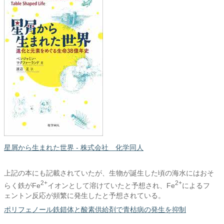
星屑から生まれた世界 - 株式会社 化学同人
上記の本にも記載されていたが、生物が誕生した頃の海水にはおそ
2+
2+
らく鉄がFe
イオンとして溶けていたと予想され、Fe
によるフ
ェントン反応が頻繁に発生したと予想されている。
ポリフェノール鉄錯体と酸素供給剤で青枯病の発生を抑制