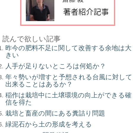
読んで欲しい記事
昨今の肥料不足に関して改善する余地は大
きい
人手が足りないところは何処か？
年々勢いが増すと予想される台風に対して
出来ることはあるか？
稲作は栽培中に土壌環境の向上ができる確
信を得た
栽培と畜産の間にある糞詰り問題
緑泥石から土の形成を考える