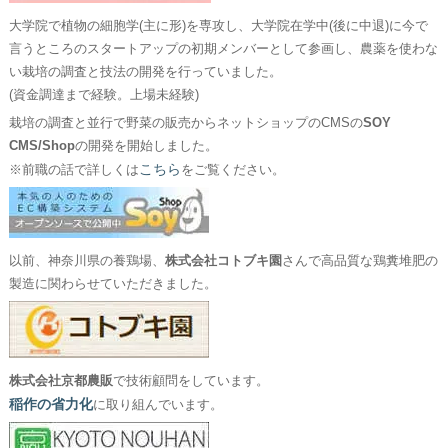
大学院で植物の細胞学(主に形)を専攻し、大学院在学中(後に中退)に今で
言うところのスタートアップの初期メンバーとして参画し、農薬を使わな
い栽培の調査と技法の開発を行っていました。
(資金調達まで経験。上場未経験)
栽培の調査と並行で野菜の販売からネットショップのCMSの
SOY
CMS/Shop
の開発を開始しました。
こちら
※前職の話で詳しくは
をご覧ください。
以前、神奈川県の養鶏場、
株式会社コトブキ園
さんで高品質な鶏糞堆肥の
製造に関わらせていただきました。
株式会社京都農販
で技術顧問をしています。
稲作の省力化
に取り組んでいます。