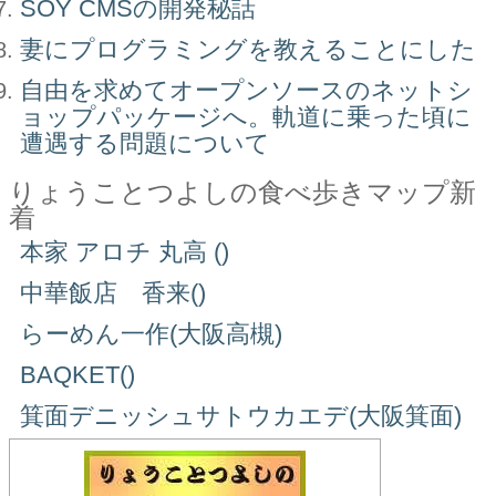
SOY CMSの開発秘話
妻にプログラミングを教えることにした
自由を求めてオープンソースのネットシ
ョップパッケージへ。軌道に乗った頃に
遭遇する問題について
りょうことつよしの食べ歩きマップ新
着
本家 アロチ 丸高 ()
中華飯店 香来()
らーめん一作(大阪高槻)
BAQKET()
箕面デニッシュサトウカエデ(大阪箕面)