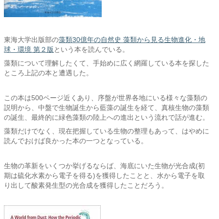
東海大学出版部の
藻類30億年の自然史 藻類から見る生物進化・地
球・環境 第２版
という本を読んでいる。
藻類について理解したくて、手始めに広く網羅している本を探した
ところ上記の本と遭遇した。
この本は500ページ近くあり、序盤が世界各地にいる様々な藻類の
説明から、中盤で生物誕生から藍藻の誕生を経て、真核生物の藻類
の誕生、最終的に緑色藻類の陸上への進出という流れで話が進む。
藻類だけでなく、現在把握している生物の整理もあって、はやめに
読んでおけば良かった本の一つとなっている。
生物の革新をいくつか挙げるならば、海底にいた生物が光合成(初
期は硫化水素から電子を得る)を獲得したことと、水から電子を取
り出して酸素発生型の光合成を獲得したことだろう。