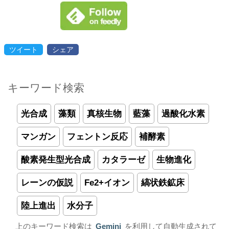
ツイート
シェア
キーワード検索
光合成
藻類
真核生物
藍藻
過酸化水素
マンガン
フェントン反応
補酵素
酸素発生型光合成
カタラーゼ
生物進化
レーンの仮説
Fe2+イオン
縞状鉄鉱床
陸上進出
水分子
上のキーワード検索は
Gemini
を利用して自動生成されて