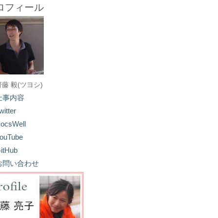
ロフィール
齋藤 毅(ツヨシ)
仕事内容
witter
ocsWell
ouTube
itHub
お問い合わせ