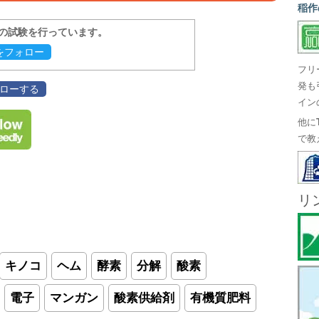
稲作
報の試験を行っています。
evをフォロー
フリ
発も
フォローする
イン
他に
で教
リ
キノコ
ヘム
酵素
分解
酸素
電子
マンガン
酸素供給剤
有機質肥料