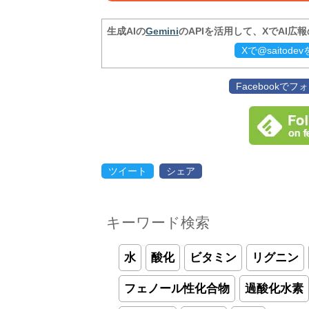
生成AIの
Gemini
のAPIを活用して、XでAI広
Xで@saitod
Facebookで
ツイート
シェア
キーワード検索
水
酸化
ビタミン
リグニン
フェノール性化合物
過酸化水素