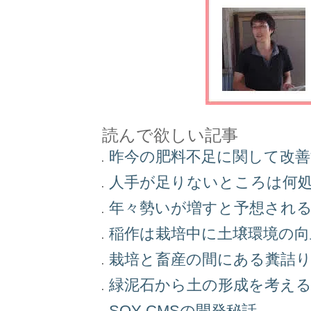
読んで欲しい記事
昨今の肥料不足に関して改
人手が足りないところは何
年々勢いが増すと予想され
稲作は栽培中に土壌環境の
栽培と畜産の間にある糞詰
緑泥石から土の形成を考え
SOY CMSの開発秘話