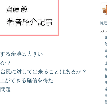
特
カ
善する余地は大きい
処か？
る台風に対して出来ることはあるか？
向上ができる確信を得た
り問題
る