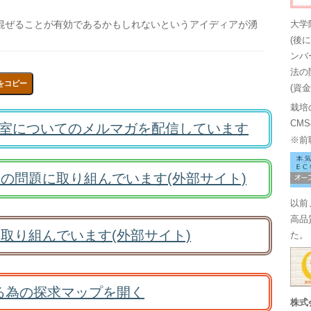
混ぜることが有効であるかもしれないというアイディアが湧
大学
(後
ンバ
法の
をコピー
(資
栽培
CM
室についてのメルマガを配信しています
※前
の問題に取り組んでいます(外部サイト)
以前
高品
取り組んでいます(外部サイト)
た。
る為の探求マップを開く
株式