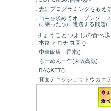
妻にプログラミングを教え
自由を求めてオープンソー
に乗った頃に遭遇する問題
りょうことつよしの食べ歩
本家 アロチ 丸高 ()
中華飯店 香来()
らーめん一作(大阪高槻)
BAQKET()
箕面デニッシュサトウカエデ