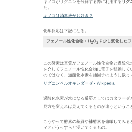
キノコがリグニンを分解する際に利用する
リグ
た。
キノコは消毒液がお好き？
化学反応は下記になる。
フェノール性化合物 + H
O
 ⇄ 少し変化した
2
2
この酵素は基質がフェノール性化合物と過酸化
を介してフェノール性化合物に電子を移動して
のではなく、過酸化水素を補因子のように扱っ
リグニンペルオキシダーゼ - Wikipedia
過酸化水素が水になる反応としてはカタラーゼ
見方を変えれば見えてくるものが違うというこ
こうやって酵素の基質や補酵素を俯瞰してみる
ィアがうっすらと湧いてくるもの。