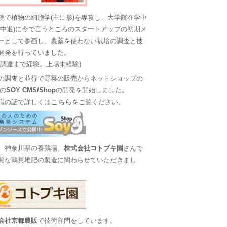
院で植物の細胞学(主に形)を専攻し、大学院在学中
に中退)に今で言うところのスタートアップの初期メ
ーとして参画し、農薬を使わない栽培の調査と技
開発を行っていました。
金調達まで経験。上場未経験)
の調査と並行で野菜の販売からネットショップの
Sの
SOY CMS/Shop
の開発を開始しました。
こちら
職の話で詳しくは
をご覧ください。
、神奈川県の養鶏場、
株式会社コトブキ園
さんで
質な鶏糞堆肥の製造に関わらせていただきまし
会社京都農販
で技術顧問をしています。