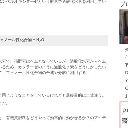
ニンペルオキシダーゼ
という酵素で過酸化水素を利用してい
プ
フェノール性化合物 + H
O
2
水素で、補酵素はヘムとなっているが、過酸化水素からヘム
T
いるため、カタラーゼのように過酸化水素をどうにかしたい
て、フェノール性化合物の合成や分解に利用する。
D
Y
G
と同じようなことをしているけれども最終目的は全然違う。
とだ。
と、有機質肥料をどうやって効率的に効かせるか？のアイデ