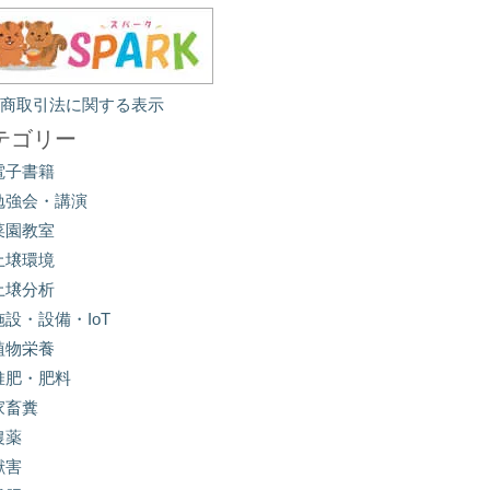
定商取引法に関する表示
テゴリー
電子書籍
勉強会・講演
菜園教室
土壌環境
土壌分析
施設・設備・IoT
植物栄養
堆肥・肥料
家畜糞
農薬
獣害