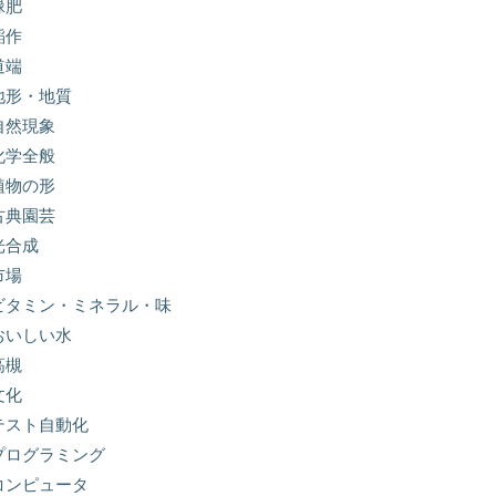
緑肥
稲作
道端
地形・地質
自然現象
化学全般
植物の形
古典園芸
光合成
市場
ビタミン・ミネラル・味
おいしい水
高槻
文化
テスト自動化
プログラミング
コンピュータ